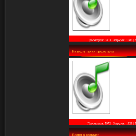
Просмотров: 3394 | Загрузок: 1088
|
На поле танки грохотали
Просмотров: 5972 | Загрузок: 1626
|
Песня о солдате