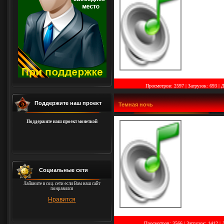
Просмотров: 2597 | Загрузок: 693
|
Д
Поддержите наш проект
Темная ночь
Поддержите наш проект монеткой
Социальные сети
Лайкните в соц. сети если Вам наш сайт
понравился
Нравится
Просмотров: 3566 | Загрузок: 1412
|