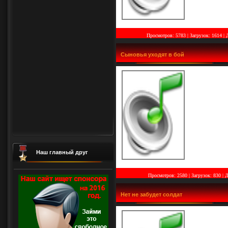
Просмотров: 5783 | Загрузок: 1614
|
Сыновья уходят в бой
Наш главный друг
Просмотров: 2580 | Загрузок: 830
|
Д
Нет не забудет солдат