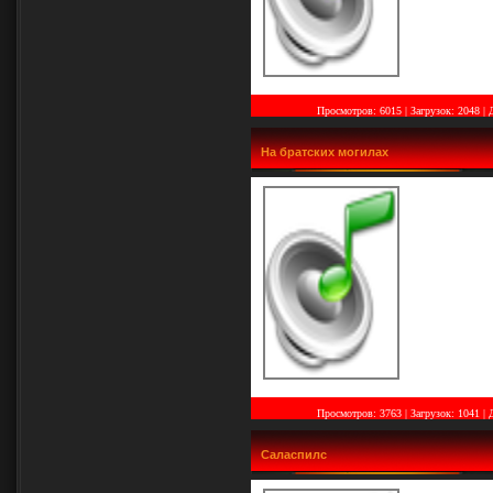
Просмотров: 6015 | Загрузок: 2048
|
На братских могилах
Просмотров: 3763 | Загрузок: 1041
|
Саласпилс