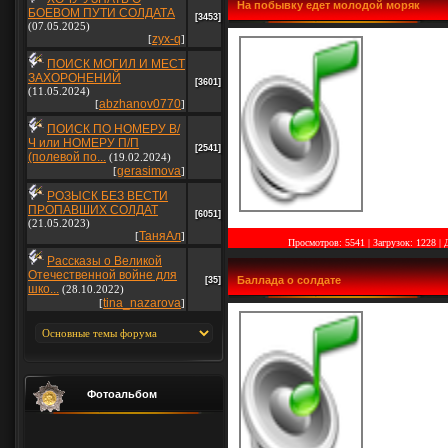
На побывку едет молодой моряк
БОЕВОМ ПУТИ СОЛДАТА
[3453]
(07.05.2025)
zyx-q
[
]
ПОИСК МОГИЛ И МЕСТ
ЗАХОРОНЕНИЙ
[3601]
(11.05.2024)
abzhanov0770
[
]
ПОИСК ПО НОМЕРУ В/
Ч или НОМЕРУ П/П
[2541]
(полевой по...
(19.02.2024)
gerasimova
[
]
РОЗЫСК БЕЗ ВЕСТИ
ПРОПАВШИХ СОЛДАТ
[6051]
(21.05.2023)
ТаняАл
[
]
Просмотров: 5541 | Загрузок: 1228
|
Рассказы о Великой
Отечественной войне для
Баллада о солдате
[35]
шко...
(28.10.2022)
tina_nazarova
[
]
Фотоальбом