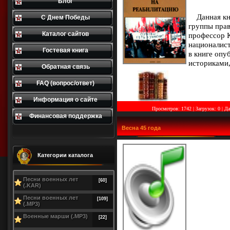
Блог
Данная кн
С Днем Победы
группы прав
Каталог сайтов
профессор К
националис
Гостевая книга
в книге оп
историками
Обратная связь
FAQ (вопрос/ответ)
Информация о сайте
Просмотров: 1742 | Загрузок: 0
|
Да
Финансовая поддержка
Весна 45 года
Категории каталога
Песни военных лет
[60]
(.KAR)
Песни военных лет
[109]
(.MP3)
Военные марши (.MP3)
[22]