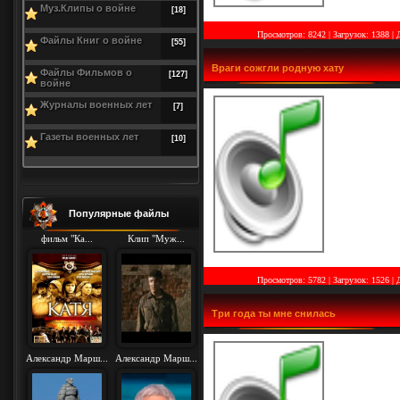
Муз.Клипы о войне
[18]
Просмотров: 8242 | Загрузок: 1388
|
Файлы Книг о войне
[55]
Враги сожгли родную хату
Файлы Фильмов о
[127]
войне
Журналы военных лет
[7]
Газеты военных лет
[10]
Популярные файлы
фильм "Ка...
Клип "Муж...
Просмотров: 5782 | Загрузок: 1526
|
Три года ты мне снилась
Александр Марш...
Александр Марш...