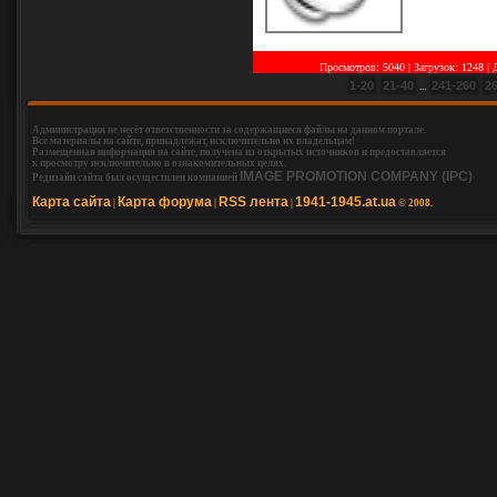
Просмотров: 5040 | Загрузок: 1248
|
1-20
21-40
241-260
2
...
Администрация не несёт ответственности за содержащиеся файлы на данном портале.
Все материалы на сайте, принадлежат, исключительно их владельцам!
Размещенная информация на сайте, получена из открытых источников и предоставляется
к просмотру исключительно в ознакомительных целях.
IMAGE PROMOTION COMPANY (IPC)
Редизайн сайта был осуществлен компанией
Карта сайта
Карта форума
RSS лента
1941-1945.at.ua
|
|
|
© 2008.