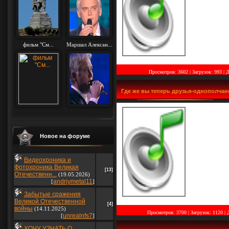
фильм "См...
Маршал Алексан...
Просмотров: 3602 | Загрузок: 993
|
Д
Где же вы теперь друзья-однополчан
Новое на форуме
Видеохроника и
Фотохроника Великая
[13]
Отечественн...
(19.05.2026)
andriymetal11
[
]
Забытые сражения
Великой Отечественной
[4]
войны
(14.11.2025)
Просмотров: 3700 | Загрузок: 1120
|
unrealnfs7
[
]
ХОЧУ УЗНАТЬ О