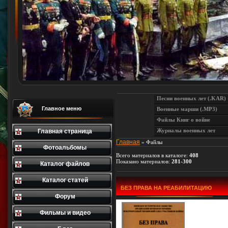
Песни военных лет (.KAR)
Главное меню
Военные марши (.MP3)
Файлы Книг о войне
Журналы военных лет
Главная страница
Главная
»
Файлы
Фотоальбомы
Всего материалов в каталоге
:
408
Показано материалов
:
281-300
Каталог файлов
Каталог статей
БЕЗ ПРАВА НА РЕАБИЛИТАЦИЮ
Форум
Фильмы и видео