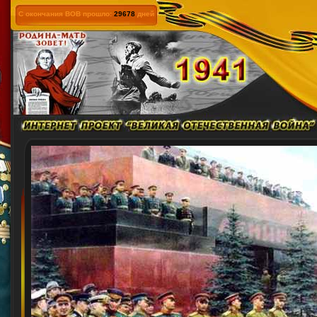
С окончания ВОВ прошло:
29678
дней