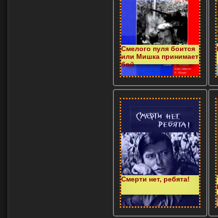
Смелого пуля боится
или Мишка принимает
бой
Смерти нет, ребята!