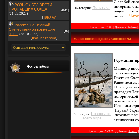
С особой сило
РОЗЫСК БЕЗ ВЕСТИ
интернационал
Политика
Категория:
ПРОПАВШИХ СОЛДАТ
[6051]
национальные
(21.05.2023)
Чита
пигме
...
ТаняАл
[
]
Рассказы о Великой
|
|
Просмотров:
7580
Добавил:
Admin
Отечественной войне для
[35]
шко...
(28.10.2022)
tina_nazarova
[
]
70-лет освобождения Освенцима
Германия пр
Фотоальбом
Министр инос
свою позицию 
Гжегожа Схет
Ранее польски
Освенциме осв
проводил Пер
исторической 
негативно отр
Историки един
Первый Украин
Новости со
Категория:
переименован
всего мира
этнический со
|
Просмотров:
12382
Добавил:
Admin