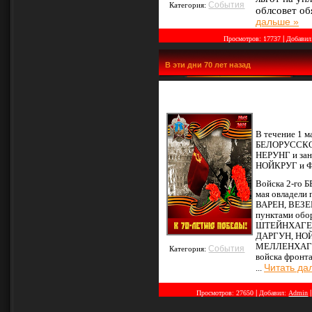
События
Категория:
облсовет о
дальше »
|
Просмотров:
17737
Добавил
В эти дни 70 лет назад
В течение 1 м
БЕЛОРУССКОГ
НЕРУНГ и за
НОЙКРУГ и 
Войска 2-го 
мая овладел
ВАРЕН, ВЕЗЕН
пунктами обор
ШТЕЙНХАГЕН
ДАРГУН, НО
МЕЛЛЕНХАГЕН
События
Категория:
войска фронта
Читать да
...
|
Просмотров:
27650
Добавил:
Admin