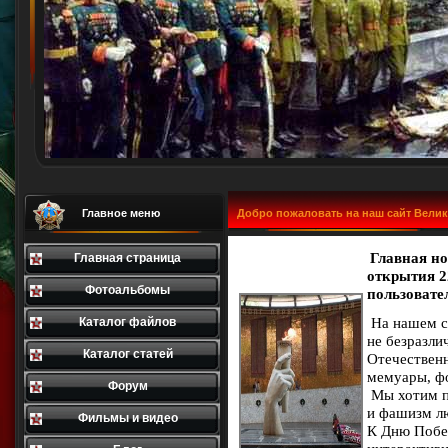
Главное меню
Добро пожаловать на наш сайт Велик
Главная нов
Главная страница
открытия 2
Фотоальбомы
пользовате
На нашем с
Каталог файлов
не безразли
Каталог статей
Отечественн
мемуары, фо
Форум
Мы хотим по
и фашизм лю
Фильмы и видео
К Дню Побе