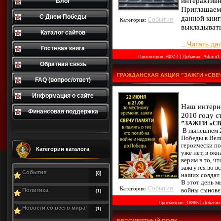
интерактив
Блог
Приглашаем 
С Днем Победы
данной книг
События
Категория:
выкладывать
Каталог сайтов
Читать да
...
Гостевая книга
|
Просмотров:
60314
Добавил:
Admin1
Обратная связь
ГРАЖДАНСКАЯ АКЦИЯ ”ЗАЖГИ «СВЕ
FAQ (вопрос/ответ)
Информация о сайте
Наш интерне
Финансовая поддержка
2010 году с
”ЗАЖГИ «С
В нынешнем 2
Победы в Вели
героически по
Категории каталога
уже нет, в ок
верим в то, ч
зажгутся во в
События
[8]
наших солдат 
В этот день м
События
Категория:
Политика
войны сыновей
[1]
|
Просмотров:
18965
Добавил
Новости со всего мира
[1]