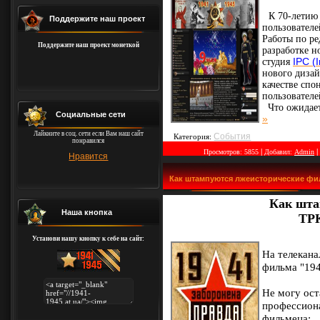
К 70-летию
Поддержите наш проект
пользовател
Работы по ре
Поддержите наш проект монеткой
разработке н
студия
IPC (
нового диза
качестве сп
пользователе
Что ожидает
Социальные сети
»
Лайкните в соц. сети если Вам наш сайт
События
Категория:
понравился
|
|
Просмотров:
5855
Добавил:
Admin
Нравится
Как штампуются лжеисторические фил
Как шта
Наша кнопка
ТРК
Установи нашу кнопку к себе на сайт:
На телекана
фильма "194
Не могу ост
профессиона
фильмеца: