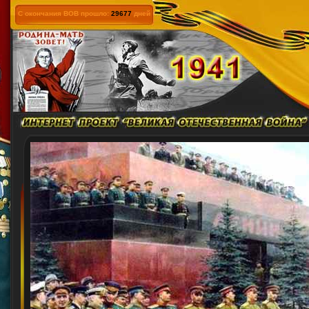
С окончания ВОВ прошло:
29677
дней