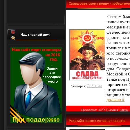
Слава советскому воину - победител
Светом бла
нашей пусть
месяцев и е
Отечественн
Наш главный друг
фронте, кто
фашистских 
трудился в 
кого сегодн
о поселках,
разрушенны
дом. Солдат
Москвой и С
танке под П
принес своб
События
Категория:
вторгался в
защищал св
дальше »
|
|
Просмотров:
35342
Добавил:
Admin
Редизайн нашего интернет проекта