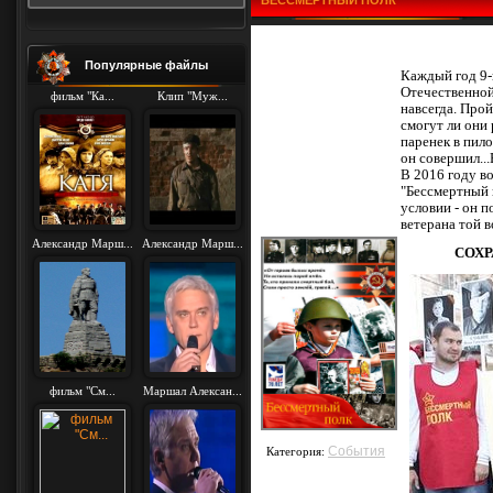
БЕССМЕРТНЫЙ ПОЛК
Популярные файлы
Каждый год 9-
Отечественной
фильм "Ка...
Клип "Муж...
навсегда. Прой
смогут ли они 
паренек в пил
он совершил...
В 2016 году в
"Бессмертный 
условии - он п
ветерана той 
Александр Марш...
Александр Марш...
СОХР
фильм "См...
Маршал Алексан...
События
Категория: