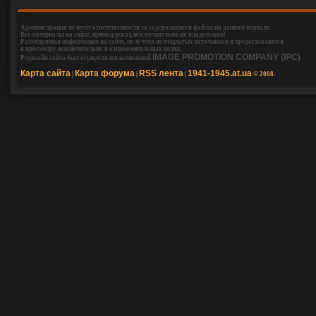
Администрация не несёт ответственности за содержащиеся файлы на данном портале.
Все материалы на сайте, принадлежат, исключительно их владельцам!
Размещенная информация на сайте, получена из открытых источников и предоставляется
к просмотру исключительно в ознакомительных целях.
IMAGE PROMOTION COMPANY (IPC)
Редизайн сайта был осуществлен компанией
Карта сайта
Карта форума
RSS лента
1941-1945.at.ua
|
|
|
© 2008.