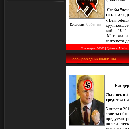
Якобы "доку
ПОЛНАЯ ДРЯ
я Вам офици
События
Категория:
крупнейшего
война 1941
Материалы 
контекста д
|
|
Просмотров:
20803
Добавил:
Admin
Львов - рассадник ФАШИЗМА
Бандер
Львовский 
средства н
5 января 20
советы обла
предусмотре
повстанческ
льгот на уп