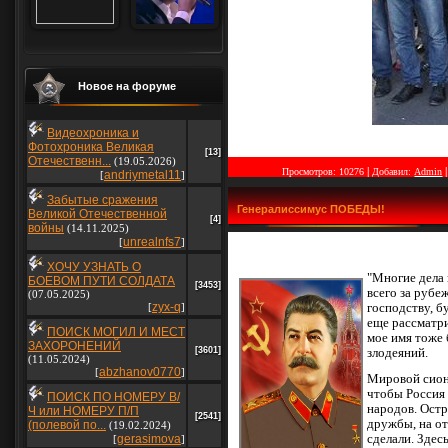
Новое на форуме
Видеохроника и
Фотохроника Великая
[13]
Отечественн...
(19.05.2026)
|
Просмотров:
10276
Добавил:
Admin
andriymetal11
[
]
Забытые сражения
Генералиссимус ПОБЕДЫ!
Великой Отечественной
[4]
войны
(14.11.2025)
unrealnfs7
[
]
ХОЧУ УЗНАТЬ О
"Многие дела
БОЕВОМ ПУТИ СОЛДАТА
[3453]
всего за рубе
(07.05.2025)
zyx-q
[
]
господству, б
еще рассматри
ПОИСК МОГИЛ И МЕСТ
мое имя тоже 
ЗАХОРОНЕНИЙ
[3601]
злодеяний.
(11.05.2024)
abzhanov0770
[
]
Мировой сион
чтобы Россия 
ПОИСК ПО НОМЕРУ В/
народов. Остр
Ч или НОМЕРУ П/П
[2541]
дружбы, на от
(полевой по...
(19.02.2024)
gerasimova
сделали. Здес
[
]