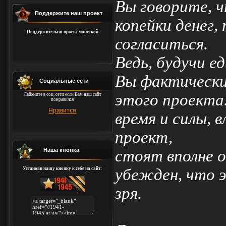
Вы говорите, ч
Поддержите наш проект
копейки денег,
Поддержите наш проект монеткой
согласиться.
Ведь, будучи е
Вы фактически
Социальные сети
этого проекта
Лайкните в соц. сети если Вам наш сайт
понравился
Нравится
время и силы, 
проект,
стоят вполне о
Наша кнопка
убежден, что 
Установи нашу кнопку к себе на сайт:
зря.