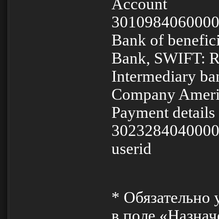
Accoun
301098406000
Bank of benefi
Bank, SWIFT:
Intermediary b
Company Ameri
Payment detai
3023284040000
userid
* Обязательно 
в поле «Назнач