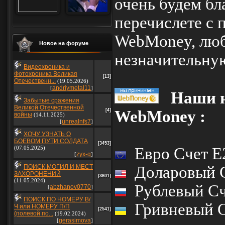
очень будем бл
перечислете с
WebMoney, лю
Новое на форуме
незначительную
Видеохроника и
Фотохроника Великая
[13]
Отечественн...
(19.05.2026)
andriymetal11
[
]
Наши н
Забытые сражения
Великой Отечественной
WebMoney :
[4]
войны
(14.11.2025)
unrealnfs7
[
]
ХОЧУ УЗНАТЬ О
БОЕВОМ ПУТИ СОЛДАТА
[3453]
Евро Счет E
(07.05.2025)
zyx-q
[
]
Доларовый С
ПОИСК МОГИЛ И МЕСТ
ЗАХОРОНЕНИЙ
[3601]
(11.05.2024)
Рублевый Сч
abzhanov0770
[
]
ПОИСК ПО НОМЕРУ В/
Гривневый С
Ч или НОМЕРУ П/П
[2541]
(полевой по...
(19.02.2024)
gerasimova
[
]