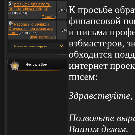
РОЗЫСК БЕЗ ВЕСТИ
К просьбе обра
ПРОПАВШИХ СОЛДАТ
[6051]
(21.05.2023)
ТаняАл
[
]
финансовой по
Рассказы о Великой
и письма проф
Отечественной войне для
[35]
шко...
(28.10.2022)
tina_nazarova
[
]
вэбмастеров, з
обходится под
интернет проек
Фотоальбом
писем:
Здравствуйте,
Позвольте выр
Вашим делом.