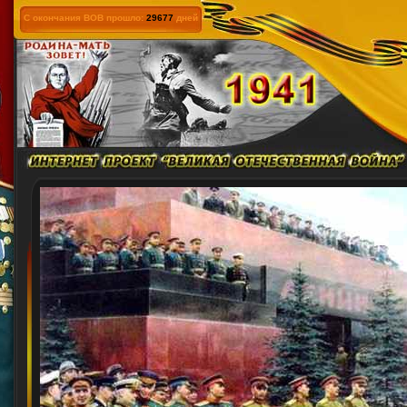
С окончания ВОВ прошло:
29677
дней