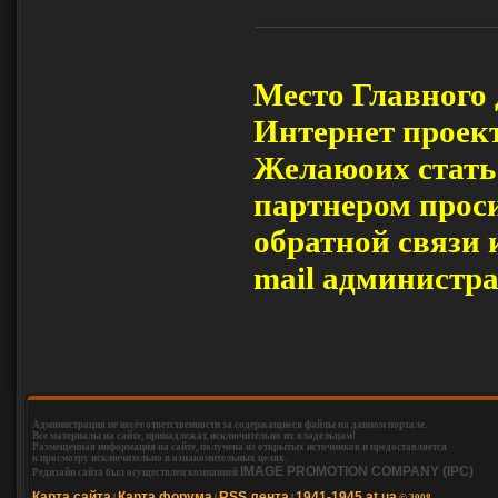
Место Главного 
Интернет проект
Желаюoих стать
партнером прос
обратной связи 
mail администр
Администрация не несёт ответственности за содержащиеся файлы на данном портале.
Все материалы на сайте, принадлежат, исключительно их владельцам!
Размещенная информация на сайте, получена из открытых источников и предоставляется
к просмотру исключительно в ознакомительных целях.
IMAGE PROMOTION COMPANY (IPC)
Редизайн сайта был осуществлен компанией
Карта сайта
Карта форума
RSS лента
1941-1945.at.ua