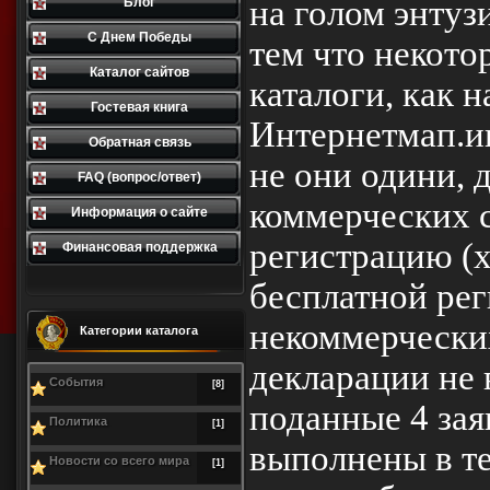
на голом энтуз
Блог
С Днем Победы
тем что некото
Каталог сайтов
каталоги, как 
Гостевая книга
Интернетмап.ин
Обратная связь
не они одини, 
FAQ (вопрос/ответ)
коммерческих с
Информация о сайте
регистрацию (х
Финансовая поддержка
бесплатной рег
некоммерческих
Категории каталога
декларации не
События
[8]
поданные 4 зая
Политика
[1]
выполнены в теч
Новости со всего мира
[1]