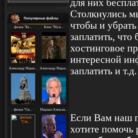
для них беспла
Столкнулись м
Популярные файлы
чтобы и убрать
фильм "Ка...
Клип "Муж...
заплатить, что
хостинговое пр
интересной ин
заплатить и т.д. 
Александр Марш...
Александр Марш...
фильм "См...
Маршал Алексан...
Если Вам наш 
хотите помочь