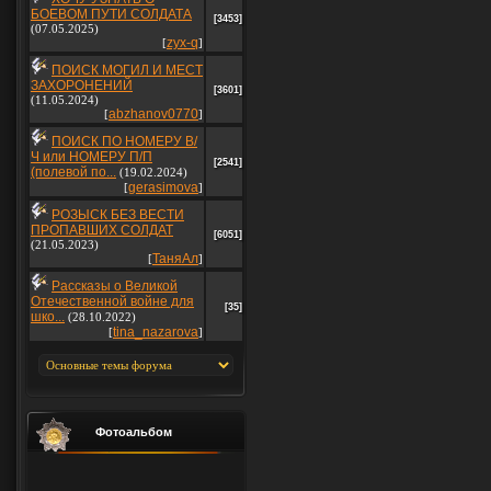
БОЕВОМ ПУТИ СОЛДАТА
[3453]
(07.05.2025)
zyx-q
[
]
ПОИСК МОГИЛ И МЕСТ
ЗАХОРОНЕНИЙ
[3601]
(11.05.2024)
abzhanov0770
[
]
ПОИСК ПО НОМЕРУ В/
Ч или НОМЕРУ П/П
[2541]
(полевой по...
(19.02.2024)
gerasimova
[
]
РОЗЫСК БЕЗ ВЕСТИ
ПРОПАВШИХ СОЛДАТ
[6051]
(21.05.2023)
ТаняАл
[
]
Рассказы о Великой
Отечественной войне для
[35]
шко...
(28.10.2022)
tina_nazarova
[
]
Фотоальбом