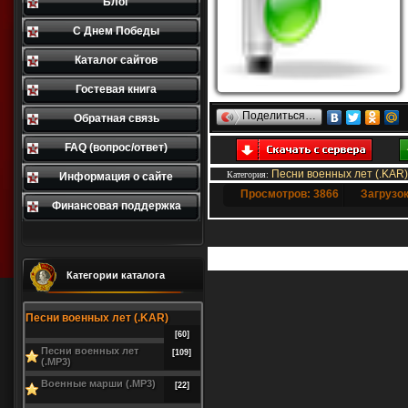
Блог
С Днем Победы
Каталог сайтов
Гостевая книга
Поделиться…
Обратная связь
FAQ (вопрос/ответ)
Песни военных лет (.KAR)
Категория
:
Информация о сайте
Просмотров: 3866
Загрузок
Финансовая поддержка
Добавлять комментар
Категории каталога
Песни военных лет (.KAR)
[60]
Песни военных лет
[109]
(.MP3)
Военные марши (.MP3)
[22]