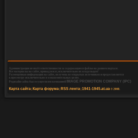
Администрация не несёт ответственности за содержащиеся файлы на данном портале.
Все материалы на сайте, принадлежат, исключительно их владельцам!
Размещенная информация на сайте, получена из открытых источников и предоставляется
к просмотру исключительно в ознакомительных целях.
IMAGE PROMOTION COMPANY (IPC)
Редизайн сайта был осуществлен компанией
Карта сайта
Карта форума
RSS лента
1941-1945.at.ua
|
|
|
© 2008.