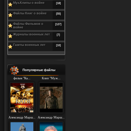
Муз.Клипы о войне
[18]
Файлы Книг о войне
[55]
Файлы Фильмов о
[127]
войне
Журналы военных лет
[7]
Газеты военных лет
[10]
Популярные файлы
фильм "Ка...
Клип "Муж...
Александр Марш...
Александр Марш...