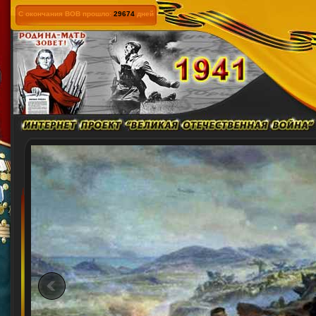
С окончания ВОВ прошло:
29674
дней