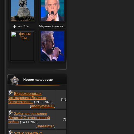
фильм "См...
Маршал Алексан...
Новое на форуме
Видеохроника и
Фотохроника Великая
[13]
Отечественн...
(19.05.2026)
andriymetal11
[
]
Забытые сражения
Великой Отечественной
[4]
войны
(14.11.2025)
unrealnfs7
[
]
ХОЧУ УЗНАТЬ О