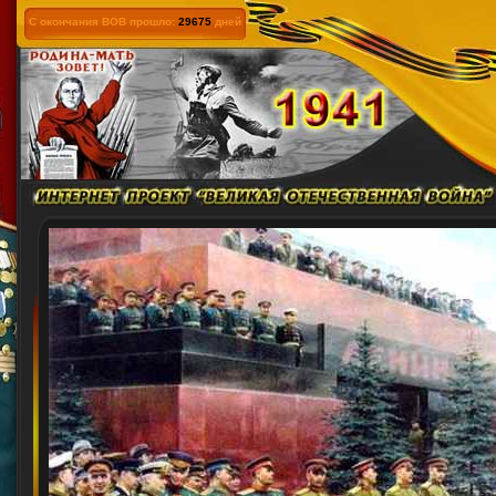
С окончания ВОВ прошло:
29675
дней