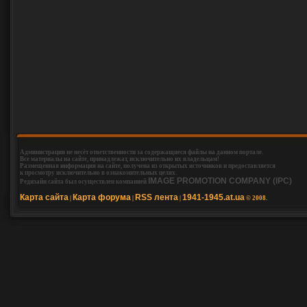
Администрация не несёт ответственности за содержащиеся файлы на данном портале.
Все материалы на сайте, принадлежат, исключительно их владельцам!
Размещенная информация на сайте, получена из открытых источников и предоставляется
к просмотру исключительно в ознакомительных целях.
IMAGE PROMOTION COMPANY (IPC)
Редизайн сайта был осуществлен компанией
Карта сайта
Карта форума
RSS лента
1941-1945.at.ua
|
|
|
© 2008.