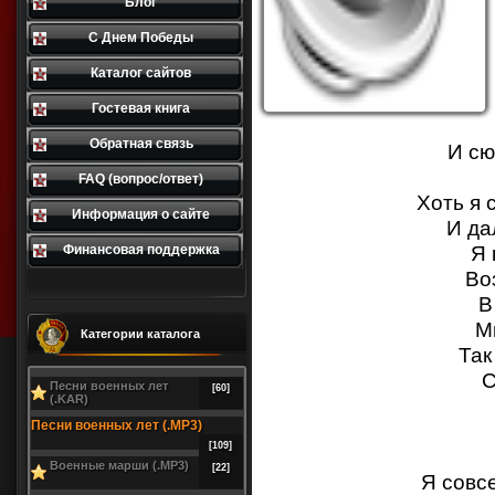
Блог
С Днем Победы
Каталог сайтов
Гостевая книга
Обратная связь
И сю
FAQ (вопрос/ответ)
Хоть я 
Информация о сайте
И да
Я 
Финансовая поддержка
Во
В
М
Категории каталога
Так
С
Песни военных лет
[60]
(.KAR)
Песни военных лет (.MP3)
[109]
Военные марши (.MP3)
[22]
Я совс