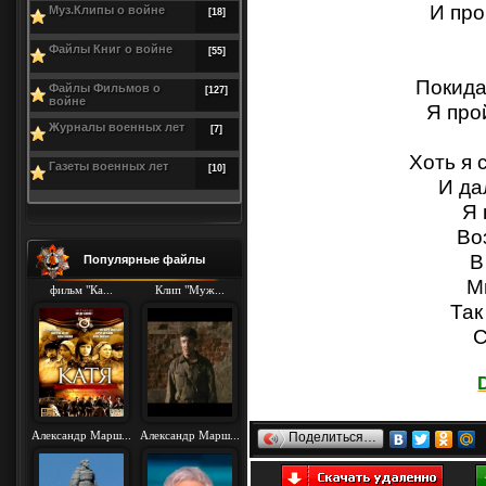
И про
Муз.Клипы о войне
[18]
Файлы Книг о войне
[55]
Покида
Файлы Фильмов о
[127]
войне
Я про
Журналы военных лет
[7]
Хоть я 
Газеты военных лет
[10]
И да
Я 
Во
В
Популярные файлы
М
фильм "Ка...
Клип "Муж...
Так
С
Александр Марш...
Александр Марш...
Поделиться…