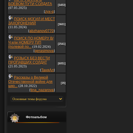
БОЕВОМ ПУТИ СОЛДАТА
[3453]
(07.05.2025)
zyx-q
[
]
ПОИСК МОГИЛ И МЕСТ
ЗАХОРОНЕНИЙ
[3601]
(11.05.2024)
abzhanov0770
[
]
ПОИСК ПО НОМЕРУ В/
Ч или НОМЕРУ П/П
[2541]
(полевой по...
(19.02.2024)
gerasimova
[
]
РОЗЫСК БЕЗ ВЕСТИ
ПРОПАВШИХ СОЛДАТ
[6051]
(21.05.2023)
ТаняАл
[
]
Рассказы о Великой
Отечественной войне для
[35]
шко...
(28.10.2022)
tina_nazarova
[
]
Фотоальбом