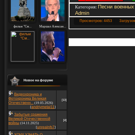
Песни военных 
Категория
:
Admin
Просмотров: 4453
Загрузок
фильм "См...
Маршал Алексан...
Добавлять комментар
Новое на форуме
Видеохроника и
Фотохроника Великая
[13]
Отечественн...
(19.05.2026)
andriymetal11
[
]
Забытые сражения
Великой Отечественной
[4]
войны
(14.11.2025)
unrealnfs7
[
]
ХОЧУ УЗНАТЬ О