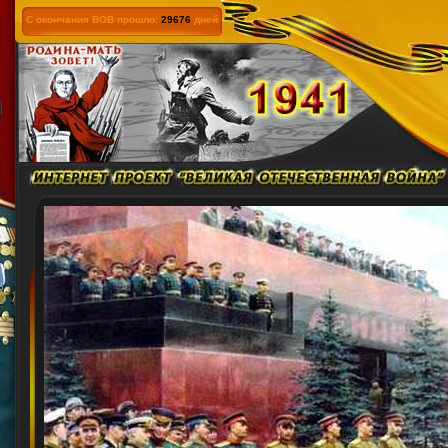
С окончания ВОВ прошло:
29676
дней