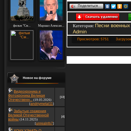
Поделиться…
Песни военных 
Категория
:
фильм "См...
Маршал Алексан...
Admin
Просмотров: 5751
Загрузок
Добавлять комментар
Новое на форуме
Видеохроника и
Фотохроника Великая
[13]
Отечественн...
(19.05.2026)
andriymetal11
[
]
Забытые сражения
Великой Отечественной
[4]
войны
(14.11.2025)
unrealnfs7
[
]
ХОЧУ УЗНАТЬ О