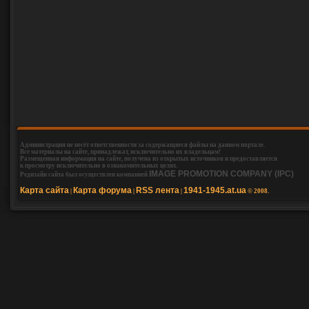
Администрация не несёт ответственности за содержащиеся файлы на данном портале.
Все материалы на сайте, принадлежат, исключительно их владельцам!
Размещенная информация на сайте, получена из открытых источников и предоставляется
к просмотру исключительно в ознакомительных целях.
IMAGE PROMOTION COMPANY (IPC)
Редизайн сайта был осуществлен компанией
Карта сайта
Карта форума
RSS лента
1941-1945.at.ua
|
|
|
© 2008.