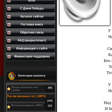
Блог
С Днем Победы
Каталог сайтов
Гостевая книга
У
Обратная связь
Н
FAQ (вопрос/ответ)
Св
Информация о сайте
К
Финансовая поддержка
Кто 
Т
Тот
Категории каталога
У
Песни военных лет
[60]
Н
(.KAR)
Песни военных лет (.MP3)
[109]
Над
Военные марши (.MP3)
[22]
И б