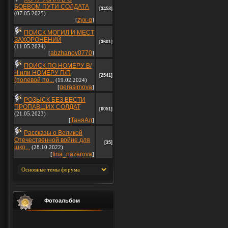
БОЕВОМ ПУТИ СОЛДАТА
[3453]
(07.05.2025)
zyx-q
[
]
ПОИСК МОГИЛ И МЕСТ
ЗАХОРОНЕНИЙ
[3601]
(11.05.2024)
abzhanov0770
[
]
ПОИСК ПО НОМЕРУ В/
Ч или НОМЕРУ П/П
[2541]
(полевой по...
(19.02.2024)
gerasimova
[
]
РОЗЫСК БЕЗ ВЕСТИ
ПРОПАВШИХ СОЛДАТ
[6051]
(21.05.2023)
ТаняАл
[
]
Рассказы о Великой
Отечественной войне для
[35]
шко...
(28.10.2022)
tina_nazarova
[
]
Фотоальбом