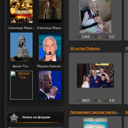
09.10.2015
свой
Александр Марш...
Александр Марш...
1356
0
0.0
60-летие Победы
П
фильм "См...
Маршал Алексан...
18.05.2010
Мельникова Вера Яковлевна с
правнуками!
l_kanina
3803
0
4.8
Литвинович григори григорьевич
Б
Новое на форуме