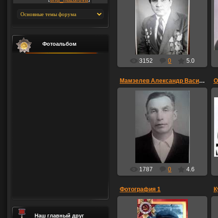
Копейченко Василий
Михеевич
02.09.1922 года рождения
62-8 гвардейская армия под
командованием маршала В...
Irishka
Фотоальбом
3152
0
5.0
Мамзелев Александр Васильевич
25.04.2015
Мамзелев Александр
Васильевич. 24 авиа база,
механик ст. сержант.
Сентябрь 1938 - июль 1941.
367 бомб. авиаполк . июл...
VALERIY01
1787
0
4.6
Фотография 1
04.04.2015
Наш главный друг