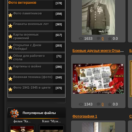
Фото ветеранов
[178]
06.05.2015
Фото памятников
[358]
Egnigem
Плакаты военных лет
[365]
Карты военных
[617]
сражений
1633
0
0.0
Открытки с Днем
[203]
Победы!
Боевые друзья моего Отца -Ахояна Вагаршака фото 2
Обои для рабочего
[71]
стола
Картины о войне
[286]
22.05.2015
Военная техника (фото)
[240]
LarisaArtur
Фото 1941-1945 в цвете
[375]
1343
0
0.0
Популярные файлы
Фотография 1
фильм "Ка...
Клип "Муж...