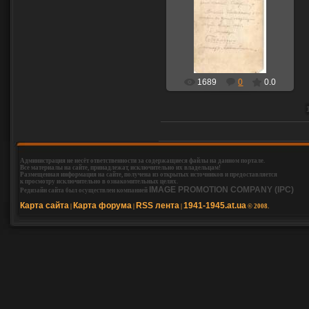
22.05.2015
Оборотная сторона
Томосина и Курманова
0prideli0
1689
0
0.0
Администрация не несёт ответственности за содержащиеся файлы на данном портале.
Все материалы на сайте, принадлежат, исключительно их владельцам!
Размещенная информация на сайте, получена из открытых источников и предоставляется
к просмотру исключительно в ознакомительных целях.
IMAGE PROMOTION COMPANY (IPC)
Редизайн сайта был осуществлен компанией
Карта сайта
Карта форума
RSS лента
1941-1945.at.ua
|
|
|
© 2008.