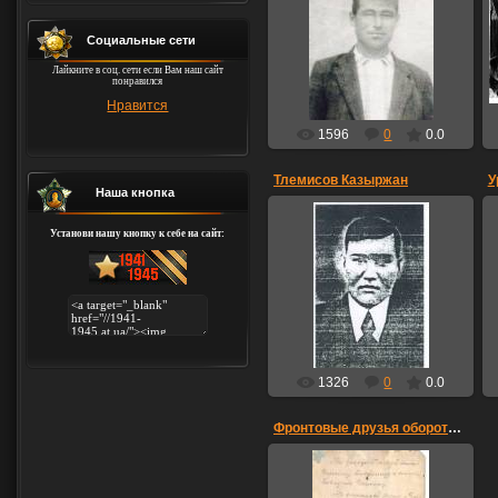
Хасанов Мухамадий
Хасанович ( 17 сентября
1919- 22 апреля 1996 гг) До
Социальные сети
войны был призван в армию
1938 году
Лайкните в соц. сети если Вам наш сайт
понравился
yaruzilya
Нравится
1596
0
0.0
Тлемисов Казыржан
У
Наша кнопка
22.05.2015
Установи нашу кнопку к себе на сайт:
Дата рождения/Возраст 1925
Место рождения
Актюбинская обл.,
Мартукский р-н,
Студенчиский с/с
Дата и мес...
0prideli0
1326
0
0.0
Фронтовые друзья оборотная сторона