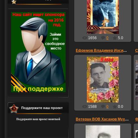
Маркитан Виктор
Васильевич.
Ст.сержант.Командир
отделения снайперов. 1192
с.п. 357 с.д Мой дед!!!! Вечная
память!!Спа...
дама
1656
0
5.0
Ефремов Владимер Иосифович
С
26.04.2015
Моййм
Татьяна2519
1588
0
0.0
Поддержите наш проект
Ветеран ВОВ Хасанов Мухамадий Хасанович
Ф
Поддержите наш проект монеткой
05.05.2015