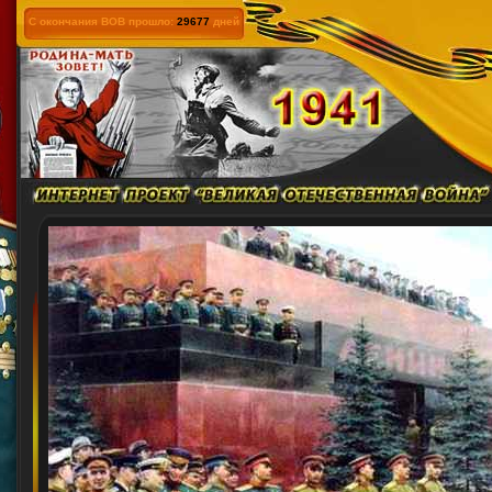
С окончания ВОВ прошло:
29677
дней