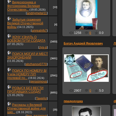
Видеохроника и
28.11.2015
Фотохроника Великая
[13]
Беларусь д.МАКАВО
Отечественн...
(19.05.2026)
Ганцевический Р-ОН
andriymetal11
[
]
sanik
Забытые сражения
Великой Отечественной
[4]
войны
(14.11.2025)
unrealnfs7
[
]
1258
0
0.0
ХОЧУ УЗНАТЬ О
БОЕВОМ ПУТИ СОЛДАТА
[3453]
Богач Андрей Яковлевич
Л
(07.05.2025)
zyx-q
[
]
26.03.2014
ПОИСК МОГИЛ И МЕСТ
ЗАХОРОНЕНИЙ
[3601]
Богач Андрей Яковлевич.
(11.05.2024)
Погиб в бою. Похоронен где
abzhanov0770
[
]
то в Австрии.
Фото времён войны.
ПОИСК ПО НОМЕРУ В/
Памятник установлен на
Ч или НОМЕРУ П/П
[2541]
Укр...
(полевой по...
(19.02.2024)
gerasimova
[
]
sveta06021952
РОЗЫСК БЕЗ ВЕСТИ
2907
0
5.0
ПРОПАВШИХ СОЛДАТ
[6051]
(21.05.2023)
ТаняАл
[
]
прадедушка
d
Рассказы о Великой
Отечественной войне для
[35]
шко...
(28.10.2022)
08.05.2014
tina_nazarova
[
]