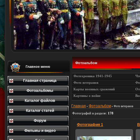
Фотоальбом
Главное меню
Фотохроника 1941-1945
Чт
Главная страница
Фото ветеранов
Фо
Карты военных сражений
От
Фотоальбомы
Картины о войне
Во
Каталог файлов
Главная
Фотоальбом
»
» Фото ветеранов
Каталог статей
Фотографий в разделе
:
178
Форум
Фотография 1
В
Фильмы и видео