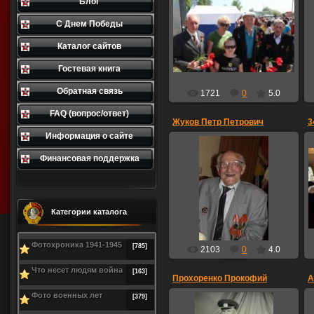
Блог
04.04.2015
С Днем Победы
Ветераны г.Меленки.
Владимировской обл.
Каталог сайтов
дама
Гостевая книга
Обратная связь
1721
0
5.0
FAQ (вопрос/ответ)
Жуков Петр Петрович
3
Информация о сайте
Финансовая поддержка
03.03.2015
Clav-prisman
Категории каталога
Фотохроника 1941-1945
[785]
2103
0
4.0
Что несет людям война
[163]
Прохоренко Прокофий
А
Фото военных лет
[379]