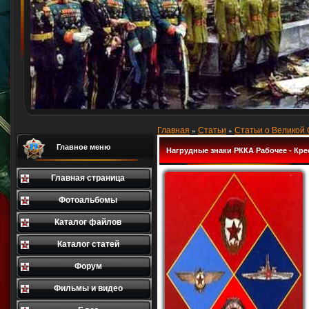
Главная
Статьи
Статьи о Великой
»
»
Главное меню
Нагрудные знаки РККА Рабочее - Кре
Главная страница
Фотоальбомы
Каталог файлов
Каталог статей
Форум
Фильмы и видео