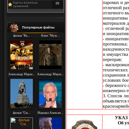
паромах и де
Карты военных
[1]
сражений
отличной раз
отличного вы
инициативы 
материалов д
Популярные файлы
- отличной 
и инициатив
фильм "Ка...
Клип "Муж...
- инициатив
противника;
находчивост
и имущества
переправ;
- маскировк
технических 
Александр Марш...
Александр Марш...
сохранения 
условиях бое
- бережного 
инженерно-т
3. Список л
объявляется 
красноармей
фильм "См...
Маршал Алексан...
УКАЗ
Об у