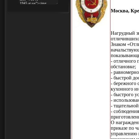
Москва, Кре
Нагрудный з
отличившихс
Знаком «Отл
начальствую
показывающи
- отличного 
обстановке;
- равномерн
- быстрой до
- бережного 
кухонного и
- быстрого у
- использова
- тщательной
- соблюдени
приготовлен
О награжден
приказе по ч
управлению 