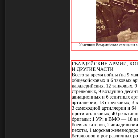
Участники Всеармейского совещания о
ГВАРДЕЙСКИЕ АРМИИ, КО
И ДРУГИЕ ЧАСТИ
Всего за время войны (на 9 мая
общевойсковых и 6 таковых ар
кавалерийских, 12 танковых, 
стрелковых, 9 воздушно-десант
авиационных и 6 зенитных арт
артиллерии; 13 стрелковых, 3
3 самоходной артиллерии и 64 
противотанковых, 40 реактивн
бригады; 1 УР; в ВМФ — 18 на
боевых катеров, 2 авиадивизии
пехоты, 1 морская железнодоро
батальонов и рот различных ро