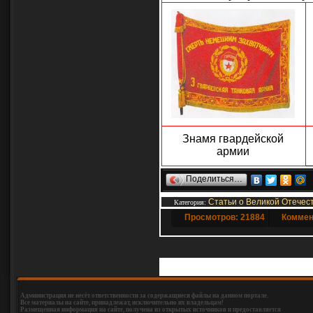
Знамя гвардейской
армии
Поделиться…
Статьи о Великой Отечес
Категория
:
Просмотров: 21884
Коммен
Добавлять коммен
Администрация не несёт ответственности за содержащиеся файлы на данном портале.
Все материалы на сайте, принадлежат, исключительно их владельцам!
Размещенная информация на сайте, получена из открытых источников и предоставляется