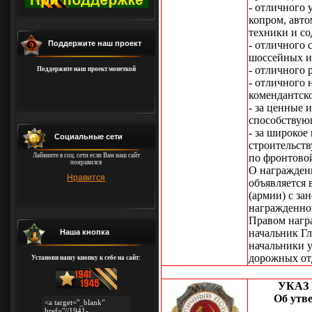
- отличного 
копром, авт
техники и со
Поддержите наш проект
- отличного 
шоссейных и
- отличного 
Поддержите наш проект монеткой
- отличного 
комендантск
- за ценные 
способствую
- за широкое
Социальные сети
строительст
Лайкните в соц. сети если Вам наш сайт
по фронтовой
понравился
О награжден
Нравится
объявляется
(армии) с з
награжденно
Правом нагр
начальник Г
Наша кнопка
начальники 
дорожных от
Установи нашу кнопку к себе на сайт:
УКАЗ
Об утв