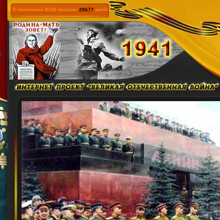
С окончания ВОВ прошло:
29677
дней