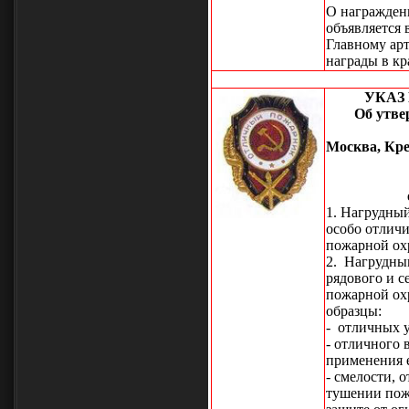
О награжден
объявляется 
Главному ар
награды в к
УКАЗ
Об утве
Москва, Кре
1. Нагрудны
особо отличи
пожарной о
2. Нагрудны
рядового и с
пожарной ох
образцы:
- отличных у
- отличного
применения 
- смелости, 
тушении пожа