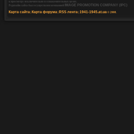
к просмотру исключительно в ознакомительных целях.
IMAGE PROMOTION COMPANY (IPC)
Редизайн сайта был осуществлен компанией
Карта сайта
Карта форума
RSS лента
1941-1945.at.ua
|
|
|
© 2008.