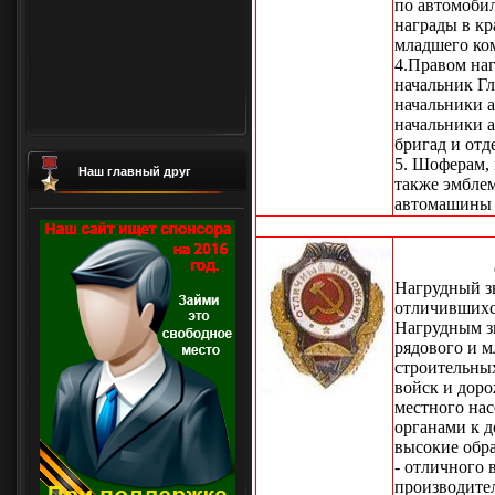
по автомобил
награды в к
младшего ко
4.Правом на
начальник Г
начальники 
начальники а
бригад и от
5. Шоферам,
Наш главный друг
также эмбле
автомашины н
Нагрудный з
отличившихс
Нагрудным з
рядового и м
строительны
войск и дор
местного на
органами к 
высокие обр
- отличного
производител