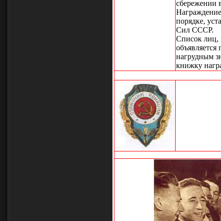
сбережении 
Награждение
порядке, ус
Сил СССР.
Список лиц,
объявляется 
нагрудным з
книжку нагр