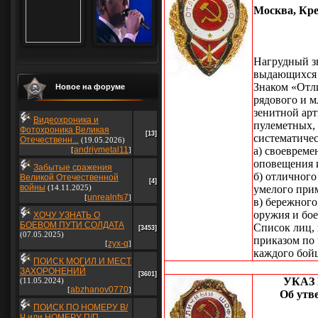
Москва, Кре
Нагрудный з
выдающихся 
Знаком «Отл
Новое на форуме
рядового и м
зенитной арт
Видеохроника и
пулеметных,
Фотохроника Великая
[13]
систематиче
Отечественн...
(19.05.2026)
andriymetal11
а) своевреме
[
]
оповещения 
Забытые сражения
б) отличног
Великой Отечественной
[4]
войны
(14.11.2025)
умелого прим
unrealnfs7
[
]
в) бережного
оружия и бое
ХОЧУ УЗНАТЬ О
БОЕВОМ ПУТИ СОЛДАТА
Список лиц,
[3453]
(07.05.2025)
приказом по
zyx-q
[
]
каждого бой
ПОИСК МОГИЛ И МЕСТ
ЗАХОРОНЕНИЙ
[3601]
УКАЗ
(11.05.2024)
abzhanov0770
[
]
Об утв
ПОИСК ПО НОМЕРУ В/
Ч или НОМЕРУ П/П