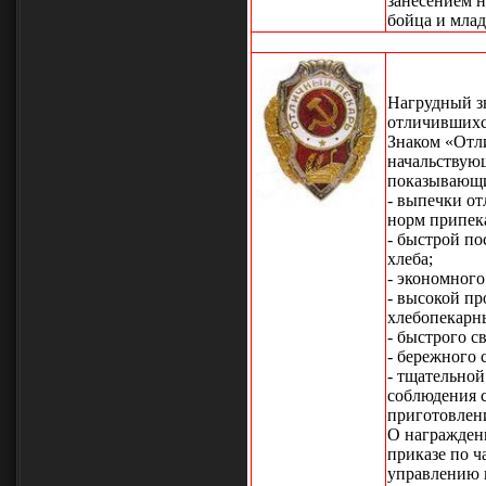
занесением 
бойца и мла
Нагрудный зн
отличившихс
Знаком «Отл
начальствую
показывающи
- выпечки от
норм припек
- быстрой п
хлеба;
- экономного
- высокой пр
хлебопекарн
- быстрого с
- бережного 
- тщательной
соблюдения 
приготовлен
О награжден
приказе по ч
управлению 