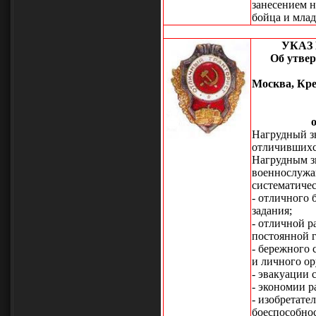
занесением 
бойца и мла
УКАЗ
Об утве
Москва, Кре
Нагрудный зн
отличившихс
Нагрудным з
военнослужа
систематиче
- отличного
задания;
- отличной р
постоянной 
- бережного 
и личного о
- эвакуации 
- экономии р
- изобретат
боеспособно