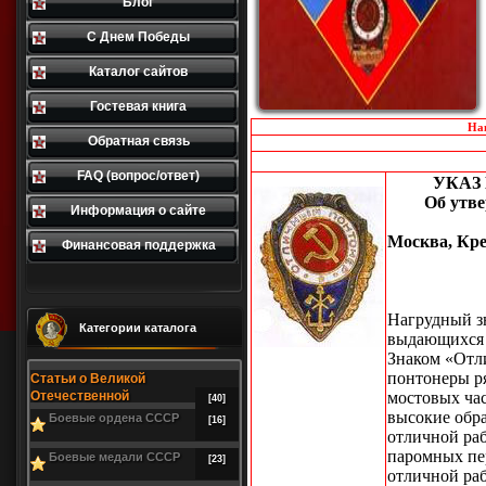
Блог
С Днем Победы
Каталог сайтов
Гостевая книга
На
Обратная связь
FAQ (вопрос/ответ)
УКАЗ
Об утв
Информация о сайте
Москва, Кре
Финансовая поддержка
Нагрудный з
Категории каталога
выдающихся 
Знаком «Отл
понтонеры р
Статьи о Великой
Отечественной
мостовых ча
[40]
высокие обр
Боевые ордена СССР
[16]
отличной ра
паромных пе
Боевые медали СССР
[23]
отличной ра