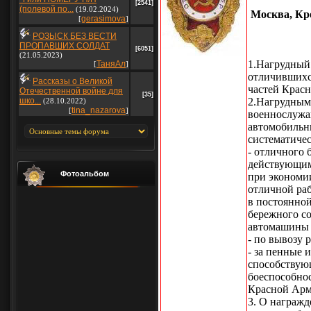
[2541]
(полевой по...
(19.02.2024)
Москва, Кре
gerasimova
[
]
РОЗЫСК БЕЗ ВЕСТИ
ПРОПАВШИХ СОЛДАТ
[6051]
(21.05.2023)
1.Нагрудный
ТаняАл
[
]
отличившихс
Рассказы о Великой
частей Крас
Отечественной войне для
[35]
шко...
2.Нагрудным
(28.10.2022)
tina_nazarova
[
]
военнослужа
автомобильн
систематиче
- отличного
действующим
Фотоальбом
при экономи
отличной ра
в постоянной
бережного со
автомашины 
- по вывозу 
- за пенные 
способствую
боеспособно
Красной Арм
3. О награж