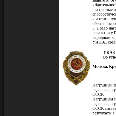
защите от ог
- бдительнос
- за цепные 
способствую
- за отличну
обеспечиваю
3. Право на
начальнику 
народным ко
УИКВД краев 
УКАЗ
Об утв
Москва, Кре
Нагрудный з
рядового, с
СССР.
Нагрудным з
рядового, с
СССР, систе
результаты в