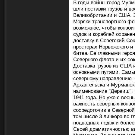
В годы войны город Мурм
шли поставки грузов и во
Великобритании и США. 
Моряки транспортного фл
возможное, чтобы конвои
судов и кораблей охранен
доставку в Советский Со
просторах Норвежского и
битва. Ее главными героя
Северного флота и их со
Доставка грузов из США 
основными путями. Самым
северному направлению –
Архангельска и Мурманск
наименование "Дервиш", б
1941 года. Но уже с весн
важность северных конво
сосредоточив в Северной
том числе 3 линкора во г
подводных лодок и более
Своей драматичностью вы