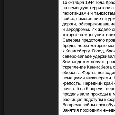
16 октября 1944 года Кр
на немецкую территорию.
пехотинцами и танкиста
войск, помогавшие штур
дороги, обезвреживавшие
и аэродромы. Их ждало о
которые немцы уничтожи
Саперам предстояло пров
броды, через которые мо
к Кенигсбергу. Город, бло
северо-западе удержива
Земландском полуостров
Укрепление Кенигсберга с
обороны. Форты, возводи
немецкими инженерами, 
крепость. Передний край
ночь с 5 на 6 апреля, пе
проделывали проходы в м
расчищая подступы к фо
Во время войны срок обу
Занятия проходили ежедн