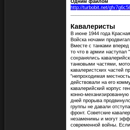
Одним файлом
http://turbobit.net/gfv7g6c
______________________
Кавалеристы
В июне 1944 года Красная
Войска ночами продвигал
Вместе с танками вперед
то что в армии наступал 
сохранялись кавалерийск
танковыми частями, мото
кавалеристских частей п
"непроходимая местность
действовали на его комму
кавалерийский корпус ге
конно-механизированную г
дней прорыва продвинулс
группы не давали отсту
фронт. Советские кавале
незаменимы и могут эффе
современной войны. Есл