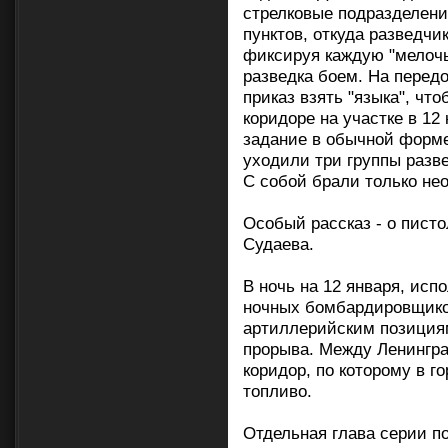
стрелковые подразделени
пунктов, откуда разведч
фиксируя каждую "мелоч
разведка боем. На перед
приказ взять "языка", чт
коридоре на участке в 12
задание в обычной форме,
уходили три группы разве
С собой брали только не
Особый рассказ - о писто
Судаева.
В ночь на 12 января, исп
ночных бомбардировщико
артиллерийским позициям
прорыва. Между Ленингра
коридор, по которому в г
топливо.
Отдельная глава серии п