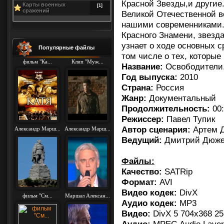
Красной Звезды,и другие
Карты военных
[1]
сражений
Великой Отечественной в
нашими современниками.г
Красного Знамени, звезда
узнает о ходе основных 
Популярные файлы
том числе о тех, которы
фильм "Ка...
Клип "Муж...
Название:
Освободители
Год выпуска:
2010
Страна:
Россия
Жанр:
Документальный
Продолжительность:
00:
Режиссер:
Павел Тупик
Автор сценария:
Артем 
Александр Марш...
Александр Марш...
Ведущий:
Дмитрий Дюж
Файлы:
Качество:
SATRip
Формат:
AVI
Видео кодек:
DivX
фильм "См...
Маршал Алексан...
Аудио кодек:
MP3
Видео:
DivX 5 704x368 25