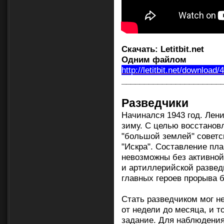
Скачать:
Letitbit.net
Одним файлом
http://letitbit.net/download
______________________
Разведчики
Начинался 1943 год. Лен
зиму. С целью восстанов
"большой землей" советс
"Искра". Составление пл
невозможны без активной
и артиллерийской развед
главных героев прорыва 
Стать разведчиком мог н
от недели до месяца, и т
задание. Для наблюдения