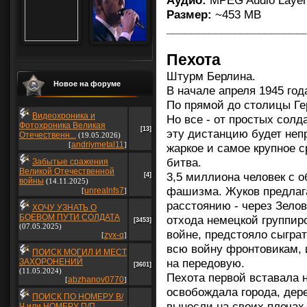
Аудио:
MPEG Audio Layer 
Размер:
~453 MB
______________________
Пехота
Штурм Берлина.
Новое на форуме
В начале апреля 1945 год
По прямой до столицы Ге
Видеохроника и
Но все - от простых солд
Фотохроника Великая
[13]
эту дистанцию будет неп
Отечественн...
(19.05.2026)
andriymetal11
[
]
жаркое и самое крупное 
битва.
Забытые сражения
Великой Отечественной
3,5 миллиона человек с о
[4]
войны
(14.11.2025)
фашизма. Жуков предлага
unrealnfs7
[
]
расстоянию - через Зелов
ХОЧУ УЗНАТЬ О
БОЕВОМ ПУТИ СОЛДАТА
отхода немецкой группиро
[3453]
(07.05.2025)
войне, предстояло сыгра
zyx-q
[
]
всю войну фронтовикам,
ПОИСК МОГИЛ И МЕСТ
на передовую.
ЗАХОРОНЕНИЙ
[3601]
(11.05.2024)
Пехота первой вставала н
abzhanov0770
[
]
освобождала города, дере
ПОИСК ПО НОМЕРУ В/
вынесли на своих плечах
Ч или НОМЕРУ П/П