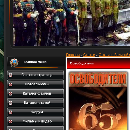
Главная
Статьи
Статьи о Великой
»
»
Главное меню
Освободители
Главная страница
Фотоальбомы
Каталог файлов
Каталог статей
Форум
Фильмы и видео