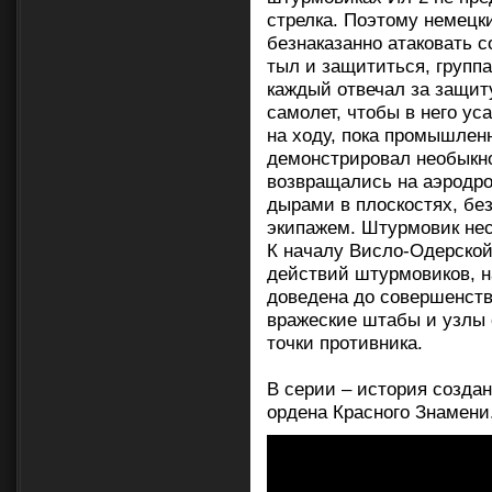
стрелка. Поэтому немецк
безнаказанно атаковать 
тыл и защититься, группа
каждый отвечал за защит
самолет, чтобы в него у
на ходу, пока промышлен
демонстрировал необыкн
возвращались на аэродр
дырами в плоскостях, бе
экипажем. Штурмовик не
К началу Висло-Одерско
действий штурмовиков, н
доведена до совершенств
вражеские штабы и узлы 
точки противника.
В серии – история созда
ордена Красного Знамени