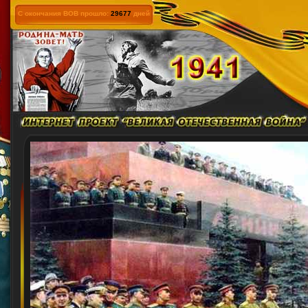
С окончания ВОВ прошло:
29677
дней