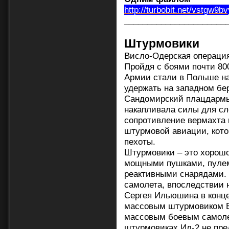
http://turbobit.net/vstgw9b
______________________
Штурмовики
Висло-Одерская операци
Пройдя с боями почти 800
Армии стали в Польше на
удержать на западном бе
Сандомирский плацдармы
накапливала силы для сл
сопротивление вермахта 
штурмовой авиации, кото
пехоты.
Штурмовики – это хорош
мощными пушками, пуле
реактивными снарядами. 
самолета, впоследствии н
Сергея Ильюшина в конце
массовым штурмовиком В
массовым боевым самоле
штурмовиках Ил-2 не пр