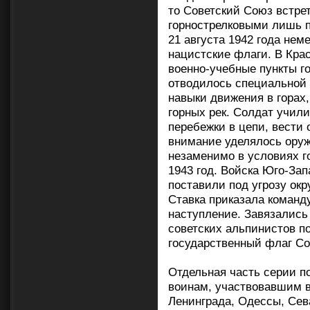
то Советский Союз встре
горнострелковыми лишь п
21 августа 1942 года не
нацистские флаги. В Кра
военно-учебные пункты го
отводилось специальной 
навыки движения в горах
горных рек. Солдат учил
перебежки в цепи, вести 
внимание уделялось оруж
незаменимо в условиях г
1943 год. Войска Юго-Зап
поставили под угрозу окр
Ставка приказала коман
наступление. Завязались
советских альпинистов п
государственный флаг Со
Отдельная часть серии п
воинам, участвовавшим в
Ленинграда, Одессы, Сев