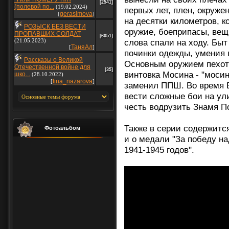
[2541]
(полевой по...
(19.02.2024)
первых лет, плен, окруж
gerasimova
[
]
на десятки километров, к
РОЗЫСК БЕЗ ВЕСТИ
оружие, боеприпасы, вещ
ПРОПАВШИХ СОЛДАТ
[6051]
(21.05.2023)
слова спали на ходу. Быт
ТаняАл
[
]
починки одежды, умения 
Рассказы о Великой
Основным оружием пехот
Отечественной войне для
[35]
винтовка Мосина - "мосин
шко...
(28.10.2022)
tina_nazarova
[
]
заменил ППШ. Во время 
вести сложные бои на ули
честь водрузить Знамя П
Также в серии содержитс
Фотоальбом
и о медали "За победу н
1941-1945 годов".