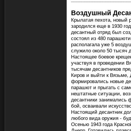
Воздушный Деса
Крылатая пехота, новый 
зародился еще в 1930 го
десантный отряд был соз
состоял из 480 парашюти
располагала уже 5 возду
служило около 50 тысяч 
Настоящее боевое крещен
участвуя в проведении В
тысячам десантников пре
Киров и выйти к Вязьме, 
формировались новые де
парашют и прыгать с сам
нештатные ситуации, воз
десантники занимались ф
бой, осваивали искусств
Настоящий десантник дол
любого вида оружия - бу
Осенью 1943 года Красно
Днепр. Готовились плавс