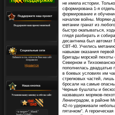
не имела истории. Тольк
сформирована 1-я отдель
формирование и обучение
Поддержите наш проект
началом войны. Моряки-д
метании гранат из любого
Поддержите наш проект монеткой
быстро окапываться, ходи
глядя разбирать и соби
десантника был автомат 
СВТ-40. Учились метани
Социальные сети
навыкам оказания перво
Бригады морской пехоты 
Лайкните в соц. сети если Вам наш сайт
понравился
Северном и Тихоокеанско
Нравится
пополнилась двадцатью 
в боевых условиях им ча
стрелковых частей, лишь 
бросали на самые опасны
Наша кнопка
Черные бушлаты и бескоз
назвавших моряков-пехот
Установи нашу кнопку к себе на сайт:
Ленинградом, в районе М
42-го удерживали неболь
пятачком". А героическа