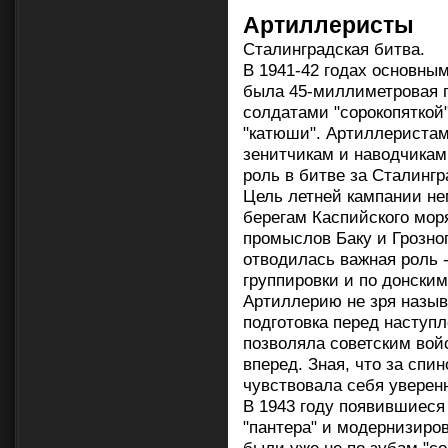
Артиллеристы
Сталинградская битва.
В 1941-42 годах основны
была 45-миллиметровая п
солдатами "сорокопяткой
"катюши". Артиллеристам
зенитчикам и наводчика
роль в битве за Сталингр
Цель летней кампании не
берегам Каспийского мор
промыслов Баку и Грозно
отводилась важная роль 
группировки и по донским
Артиллерию не зря назыв
подготовка перед наступ
позволяла советским вой
вперед. Зная, что за спи
чувствовала себя уверен
В 1943 году появившиеся 
"пантера" и модернизиро