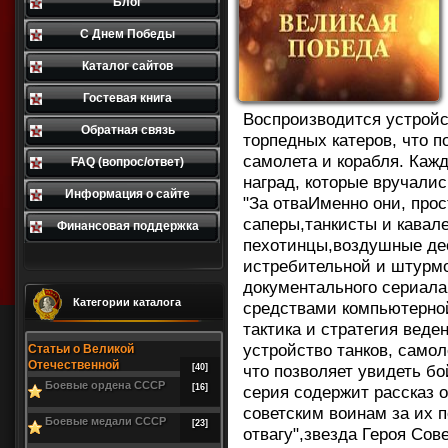
Блог
С Днем Победы
Каталог сайтов
Гостевая книга
Воспроизводится устройс
Обратная связь
торпедных катеров, что п
самолета и корабля. Кажд
FAQ (вопрос/ответ)
наград, которые вручалис
Информация о сайте
"За отваИменно они, про
саперы,танкисты и кавал
Финансовая поддержка
пехотинцы,воздушные дес
истребительной и штурмо
документального сериала
Категории каталога
средствами компьютерной
тактика и стратегия веде
устройство танков, самол
Статьи о Великой
Отечественной
что позволяет увидеть бо
[40]
Боевые ордена СССР
[16]
серия содержит рассказ о
советским воинам за их 
Боевые медали СССР
[23]
отвагу",звезда Героя Сов