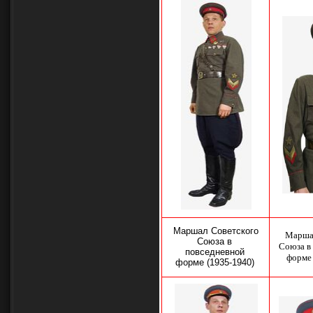
Маршал Советского
Марша
Союза в
Союза в
повседневной
форме 
форме (1935-1940)