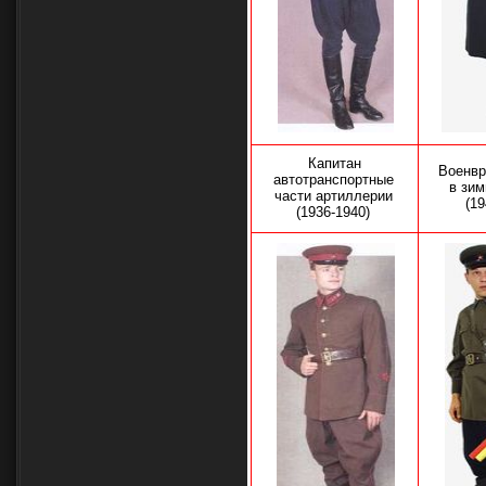
Капитан
Военвр
автотранспортные
в зи
части артиллерии
(1
(1936-1940)