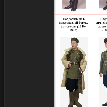
Подполковник в
Подп
повседневной форме,
зимней 
артиллерия (1940-
форме,
1943)
(1