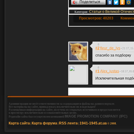
Поделиться…
Статьи о Великой Отечес
Категория
:
Просмотров: 40203
Коммен
0
#
2
fleur_de_lys
• 21:17, 15
спасибо за подборку
0
#
1
Alex_justas
• 18:57, 05.
Исключительная подб
Добавлять комм
Администрация не несёт ответственности за содержащиеся файлы на данном портале.
Все материалы на сайте, принадлежат, исключительно их владельцам!
Размещенная информация на сайте, получена из открытых источников и предоставляется
к просмотру исключительно в ознакомительных целях.
IMAGE PROMOTION COMPANY (IPC)
Редизайн сайта был осуществлен компанией
Карта сайта
Карта форума
RSS лента
1941-1945.at.ua
|
|
|
© 2008.