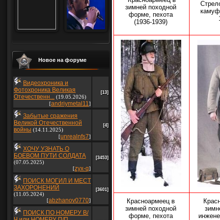
Стрел
зимней походной
камуф
форме, пехота
(1936-1939)
Новое на форуме
Видеохроника и
Фотохроника Великая
[13]
Отечественн...
(19.05.2026)
andriymetal11
[
]
Забытые сражения
Великой Отечественной
[4]
войны
(14.11.2025)
unrealnfs7
[
]
ХОЧУ УЗНАТЬ О
БОЕВОМ ПУТИ СОЛДАТА
[3453]
(07.05.2025)
zyx-q
[
]
ПОИСК МОГИЛ И МЕСТ
ЗАХОРОНЕНИЙ
[3601]
(11.05.2024)
abzhanov0770
[
]
Красноармеец в
Крас
зимней походной
зимн
ПОИСК ПО НОМЕРУ В/
форме, пехота
инжене
Ч или НОМЕРУ П/П