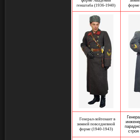
форме
Академии
зимне
генштаба
(1936-1940)
форме 
Генера
Генерал-лейтенант в
инжене
зимней повседневной
парадн
форме (1940-1943)
строя 