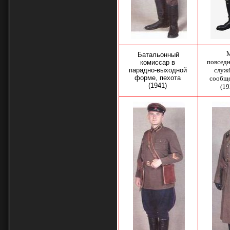
М
Батальонный
повседн
комиссар в
парадно-выходной
служ
форме, пехота
сообщ
(1941)
(1