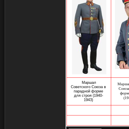
Маршал
Марша
Советского Союза в
Союза
парадной форме
форме
для строя (1940-
(1
1943)