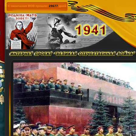
С окончания ВОВ прошло:
29677
дней