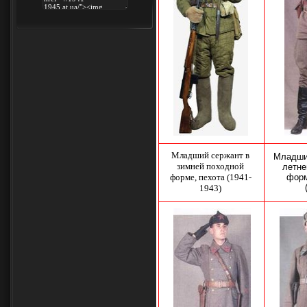
Младший сержант в
Младши
зимней походной
летне
форме, пехота (1941-
форм
1943)