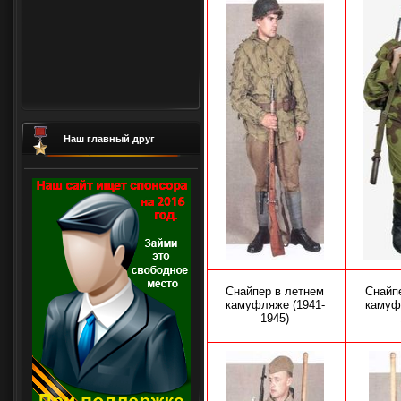
Наш главный друг
Снайпер в летнем
Снайп
камуфляже
(1941-
камуф
1945)