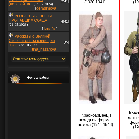
[2541]
(1936-1941)
(1
(полевой по...
(19.02.2024)
gerasimova
[
]
РОЗЫСК БЕЗ ВЕСТИ
ПРОПАВШИХ СОЛДАТ
[6051]
(21.05.2023)
ТаняАл
[
]
Рассказы о Великой
Отечественной войне для
[35]
шко...
(28.10.2022)
tina_nazarova
[
]
Фотоальбом
Крас
Красноармеец
в
летне
походной форме,
форм
пехота (1941-1943)
(1