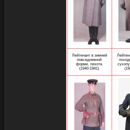
Лейтенант в зимней
Лейтен
повседневной
поход
форме, пехота
сухопу
(1940-1941)
(1