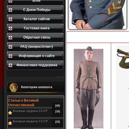
Блог
С Днем Победы
Каталог сайтов
Гостевая книга
Обратная связь
FAQ (вопрос/ответ)
Информация о сайте
Финансовая поддержка
Категории каталога
Статьи о Великой
Отечественной
[40]
Боевые ордена СССР
[16]
Боевые медали СССР
[23]