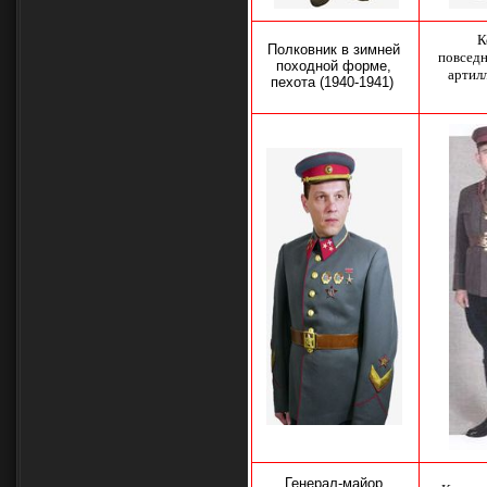
К
Полковник в зимней
повседн
походной форме,
артил
пехота (1940-1941)
Генерал-майор