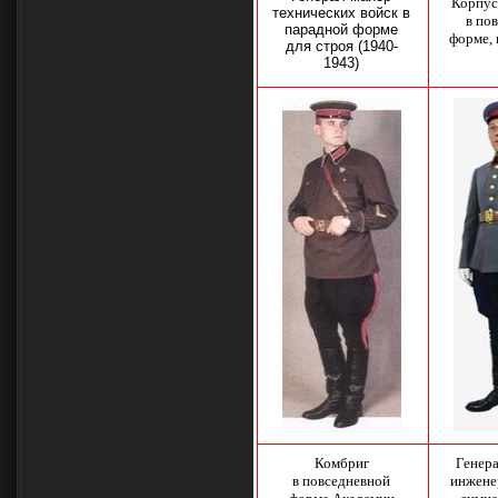
Корпус
технических войск в
в по
парадной форме
форме,
для строя (1940-
1943)
Комбриг
Генера
в повседневной
инжене