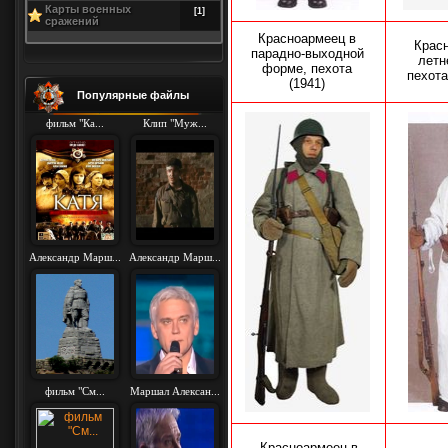
Карты военных
[1]
сражений
Красноармеец в
Крас
парадно-выходной
летн
форме, пехота
пехота
(1941)
Популярные файлы
фильм "Ка...
Клип "Муж...
Александр Марш...
Александр Марш...
фильм "См...
Маршал Алексан...
Красноармеец в