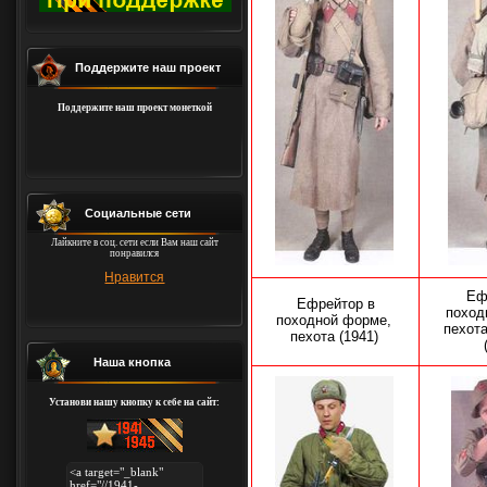
Поддержите наш проект
Поддержите наш проект монеткой
Социальные сети
Лайкните в соц. сети если Вам наш сайт
понравился
Нравится
Еф
Ефрейтор в
поход
походной форме,
пехота
пехота (1941)
Наша кнопка
Установи нашу кнопку к себе на сайт: