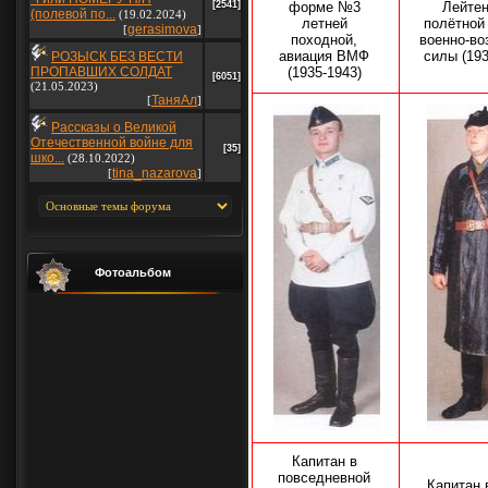
[2541]
форме №3
Лейтен
(полевой по...
(19.02.2024)
летней
полётной
gerasimova
[
]
походной,
военно-в
авиация ВМФ
силы (19
РОЗЫСК БЕЗ ВЕСТИ
ПРОПАВШИХ СОЛДАТ
(1935-1943)
[6051]
(21.05.2023)
ТаняАл
[
]
Рассказы о Великой
Отечественной войне для
[35]
шко...
(28.10.2022)
tina_nazarova
[
]
Фотоальбом
Капитан в
повседневной
Капитан 