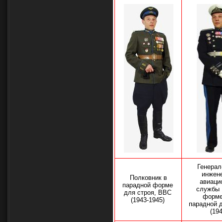
Генерал
инжен
Полковник в
авиаци
парадной форме
службы
для строя, ВВС
форм
(1943-1945)
парадной 
(194