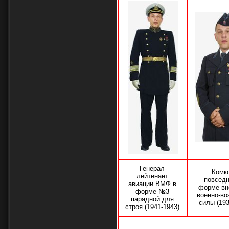
Генерал-
Комк
лейтенант
повсед
авиации ВМФ в
форме вн
форме №3
военно-в
парадной для
силы (193
строя (1941-1943)