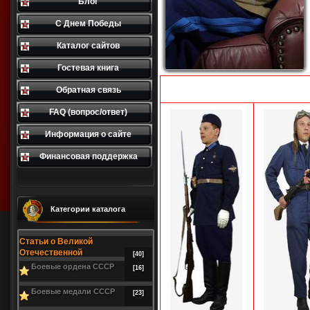
Блог
С Днем Победы
Каталог сайтов
Гостевая книга
Обратная связь
FAQ (вопрос/ответ)
Информация о сайте
Финансовая поддержка
Категории каталога
Статьи о Великой
Отечественной
[40]
Боевые ордена СССР
[16]
Боевые медали СССР
[23]