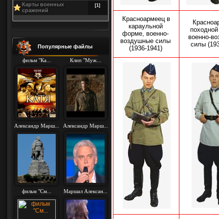
Карты военных
[1]
сражений
Красноармеец в
Красноа
караульной
походной
форме, военно-
военно-в
воздушные силы
силы (19
Популярные файлы
(1936-1941)
фильм "Ка...
Клип "Муж...
Александр Марш...
Александр Марш...
фильм "См...
Маршал Алексан...