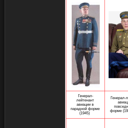
Генерал-
Генерал-
лейтенант
авиац
авиации в
повсед
парадной форме
форме (19
(1945)