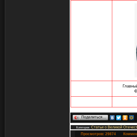
Главны
ф
Поделиться…
Статьи о Великой Отечес
Категория
:
Просмотров: 29874
Коммен