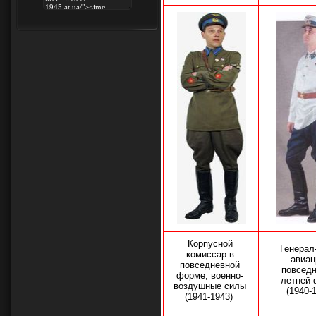
Корпусной
Генерал
комиссар в
авиац
повседневной
повсед
форме, военно-
летней
воздушные силы
(1940-
(1941-1943)