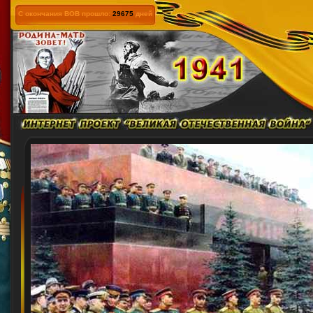
С окончания ВОВ прошло:
29675
дней