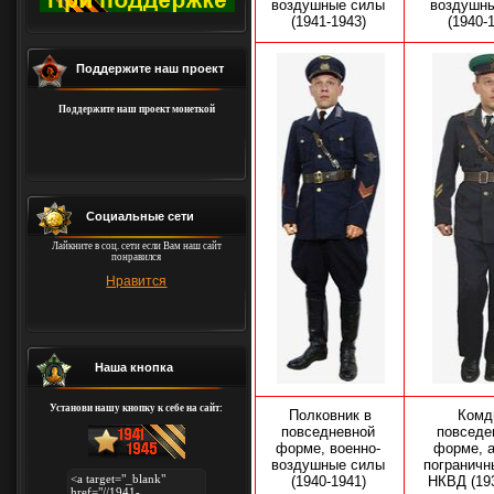
воздушные силы
воздушн
(1941-1943)
(1940-
Поддержите наш проект
Поддержите наш проект монеткой
Социальные сети
Лайкните в соц. сети если Вам наш сайт
понравился
Нравится
Наша кнопка
Установи нашу кнопку к себе на сайт:
Полковник в
Комд
повседневной
повседе
форме, военно-
форме, 
воздушные силы
пограничн
(1940-1941)
НКВД (19