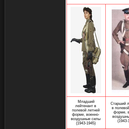
Младший
Старший л
лейтенант в
в полево
полевой летней
форме, 
форме, военно-
воздушн
воздушные силы
(1943-
(1943-1945)