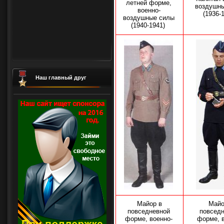
летней форме,
воздушн
военно-
(1936-
воздушные силы
(1940-1941)
Наш главный друг
Майор в
Майо
повседневной
повсед
форме, военно-
форме, 