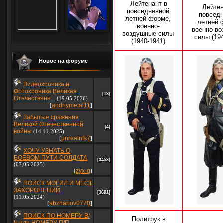
Лейтенант в
Лейтен
повседневной
повсед
летней форме,
летней 
военно-
военно-в
воздушные силы
силы (19
(1940-1941)
Новое на форуме
Видеохроника и
Фотохроника Великая
[13]
Отечественн...
(19.05.2026)
andriymetal11
[
]
Забытые сражения
Великой Отечественной
[4]
войны
(14.11.2025)
unrealnfs7
[
]
ХОЧУ УЗНАТЬ О
БОЕВОМ ПУТИ СОЛДАТА
[3453]
(07.05.2025)
zyx-q
[
]
ПОИСК МОГИЛ И МЕСТ
ЗАХОРОНЕНИЙ
[3601]
(11.05.2024)
abzhanov0770
[
]
ПОИСК ПО НОМЕРУ В/
Политрук в
Ч или НОМЕРУ П/П