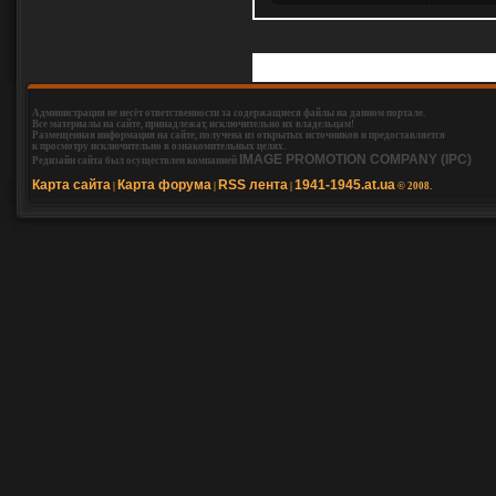
Добавлять комментар
Администрация не несёт ответственности за содержащиеся файлы на данном портале.
Все материалы на сайте, принадлежат, исключительно их владельцам!
Размещенная информация на сайте, получена из открытых источников и предоставляется
к просмотру исключительно в ознакомительных целях.
IMAGE PROMOTION COMPANY (IPC)
Редизайн сайта был осуществлен компанией
Карта сайта
Карта форума
RSS лента
1941-1945.at.ua
|
|
|
© 2008.