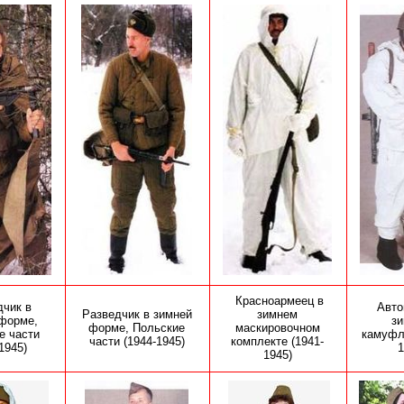
Красноармеец в
дчик в
Авто
Разведчик в зимней
зимнем
форме,
з
форме, Польские
маскировочном
е части
камуф
части
(1944-1945)
комплекте (1941-
1945)
1
1945)