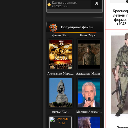
Карты военных
[1]
сражений
Красноа
летней 
форме, 
(1943-
Популярные файлы
фильм "Ка...
Клип "Муж...
Александр Марш...
Александр Марш...
фильм "См...
Маршал Алексан...
Разве