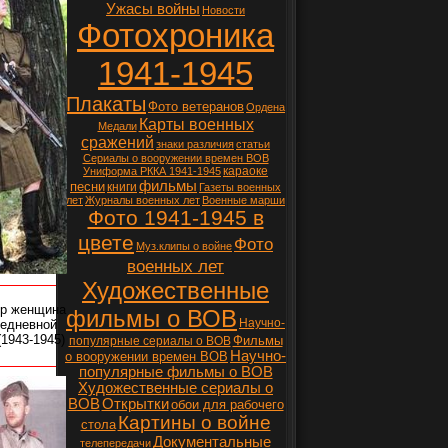
Ужасы войны
Новости
Фотохроника
1941-1945
Плакаты
Фото ветеранов
Ордена
Карты военных
Медали
сражений
знаки различия
статьи
Сериалы о вооружении времен ВОВ
караоке
Униформа РККА 1941-1945
фильмы
песни
книги
Газеты военных
лет
Журналы военных лет
Военные марши
Фото 1941-1945 в
цвете
Фото
Муз.клипы о войне
военных лет
Художественные
р женщина
фильмы о ВОВ
Научно-
седневной
(1943-1945)
Фильмы
популярные сериалы о ВОВ
Научно-
о вооружении времен ВОВ
популярные фильмы о ВОВ
Художественные сериалы о
ВОВ
Открытки
обои для рабочего
Картины о войне
стола
Документальные
телепередачи