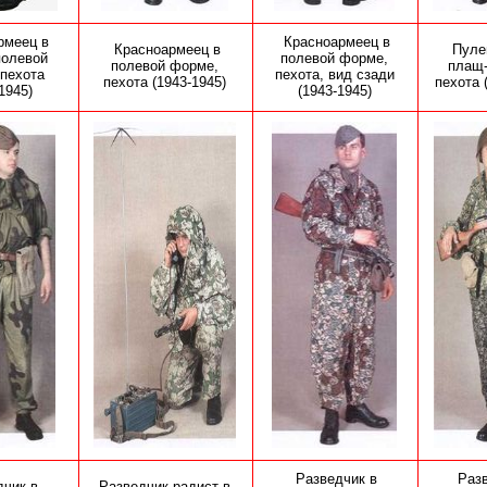
рмеец в
Красноармеец
в
Красноармеец
в
Пуле
полевой
полевой форме,
полевой форме,
плащ-
пехота
пехота, вид сзади
пехота (1943-1945)
пехота 
1945)
(1943-1945)
Разведчик в
Раз
дчик в
Разведчик-радист в