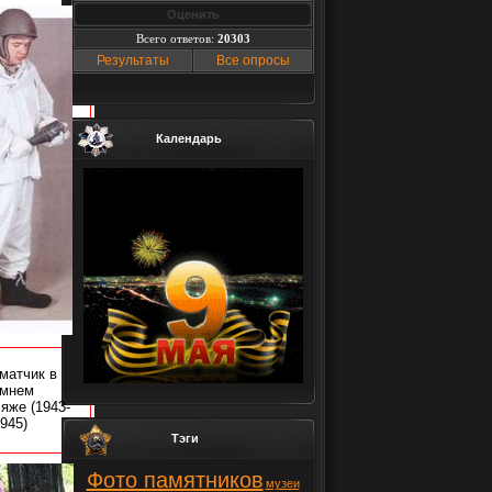
Всего ответов:
20303
Результаты
Все опросы
Календарь
матчик в
имнем
ляже
(1943-
945)
Тэги
Фото памятников
музеи