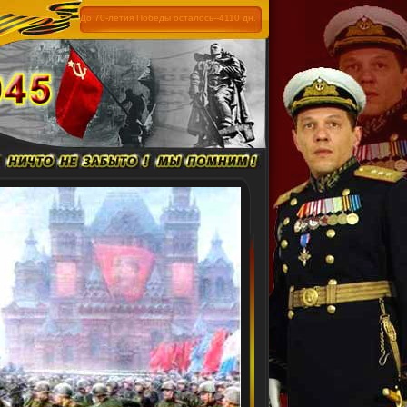
До 70-летия Победы осталось--4110 дн.