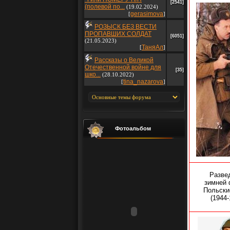
[2541]
(полевой по...
(19.02.2024)
gerasimova
[
]
РОЗЫСК БЕЗ ВЕСТИ
ПРОПАВШИХ СОЛДАТ
[6051]
(21.05.2023)
ТаняАл
[
]
Рассказы о Великой
Отечественной войне для
[35]
шко...
(28.10.2022)
tina_nazarova
[
]
Фотоальбом
Разве
зимней 
Польски
(1944-