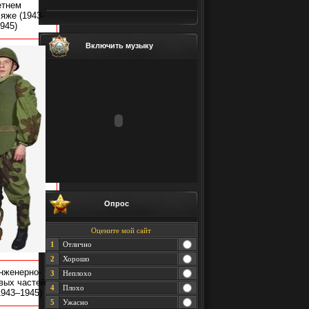
етнем
ляже
(1943-
945)
Включить музыку
Опрос
Оцените мой сайт
1
Отлично
2
Хорошо
нженерно-
3
Неплохо
вых частей
4
Плохо
1943–1945)
5
Ужасно