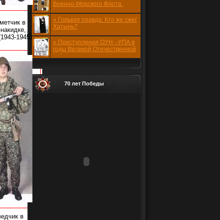
Военно-Морского Флота.
1941-1945 годов.
» Горькая правда: Кто же сжег
метчик в
Хатынь?
накидке,
(1943-1945)
» Преступления ОУН –УПА в
годы Великой Отечественной
войны
70 лет Победы
ведчик в