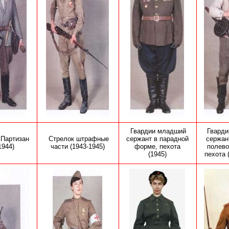
Гвардии младший
Гварди
 Партизан
Стрелок штрафные
сержант в парадной
сержан
1944)
части
(1943-1945)
форме, пехота
полев
(1945)
пехота