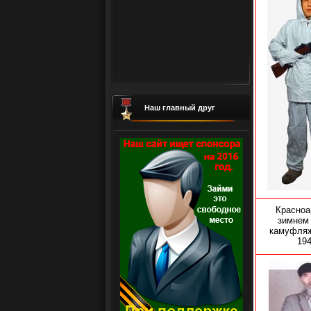
Наш главный друг
Красноа
зимнем
камуфляж
194