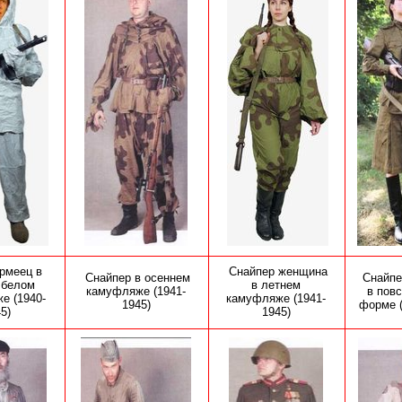
рмеец в
Снайпер женщина
Снайпер в осеннем
Снайпе
 белом
в летнем
камуфляже
(1941-
в пов
е (1940-
камуфляже (1941-
1945)
форме
5)
1945)