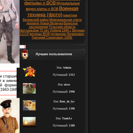
фильмы о ВОВ
Музыкальные
Военная
видео клипы о ВОВ
техника (фото)
памятник
Белевский район
Мемориальная плита
деревня Новая Велична
Воинское
захоронение
Тульская область
фотоальбом
70 лет Победа
1945 г.
Ветеран
СССР
ветеран ВОВ
труженник
Литвинович
Григорий Семёнович 1908г
Лучшие пользователи
Ник:
Admin
Публикаций:
2312
и старший
т в зимней
ой
форме,
Ник:
nisse
(1943-1945)
Публикаций:
1990
Ник:
fleur_de_lys
Публикаций:
1390
Ник:
ТаняАл
Публикаций:
1388