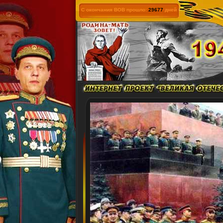
С окончания ВОВ прошло:
29677
дней