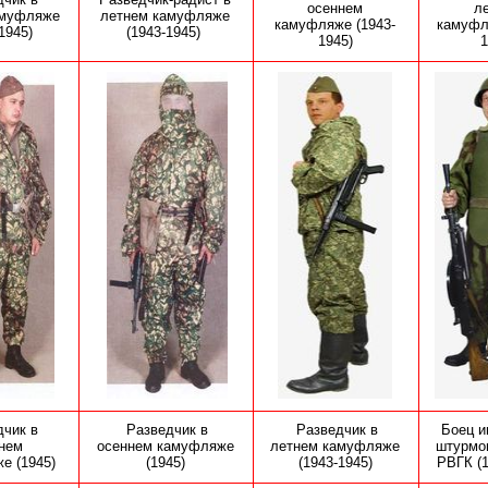
осеннем
л
амуфляже
летнем камуфляже
камуфляже
(1943-
камуф
1945)
(1943-1945)
1945)
1
дчик в
Разведчик в
Разведчик в
Боец и
нем
осеннем камуфляже
летнем камуфляже
штурмо
же
(1945)
(1945)
(1943-1945)
РВГК (