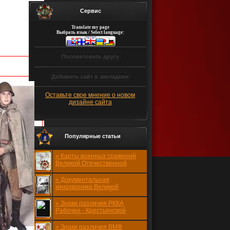
Сервис
Translate my page
Выбрать язык / Select language:
Оставьте свое мнение о новом
дизайне сайта
Популярные статьи
» Карты военных сражений
Великой Отечественной
войны 1941-1945 годо...
» Документальная
кинохроника Великой
Отечественной войны 1941-
1945 ...
» Знаки различия РККА
Рабочее - Крестьянской
Красной Армии. 1941-19...
» Знаки различия ВМФ