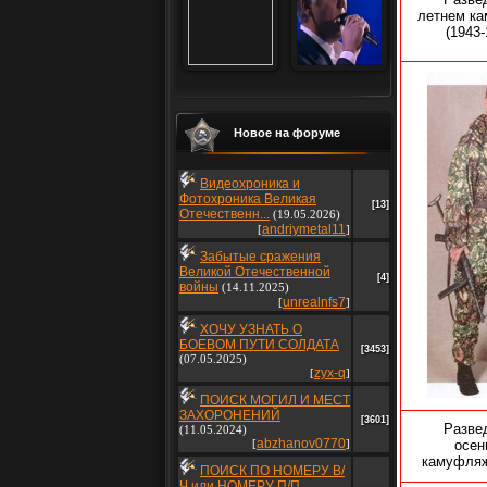
летнем к
(1943-
Новое на форуме
Видеохроника и
Фотохроника Великая
[13]
Отечественн...
(19.05.2026)
andriymetal11
[
]
Забытые сражения
Великой Отечественной
[4]
войны
(14.11.2025)
unrealnfs7
[
]
ХОЧУ УЗНАТЬ О
БОЕВОМ ПУТИ СОЛДАТА
[3453]
(07.05.2025)
zyx-q
[
]
ПОИСК МОГИЛ И МЕСТ
ЗАХОРОНЕНИЙ
[3601]
Разве
(11.05.2024)
abzhanov0770
[
]
осен
камуфля
ПОИСК ПО НОМЕРУ В/
Ч или НОМЕРУ П/П