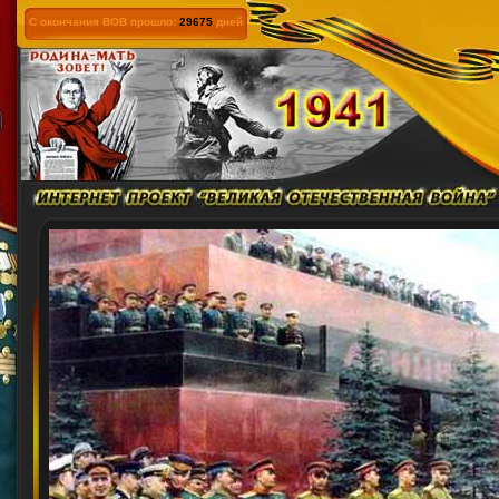
С окончания ВОВ прошло:
29675
дней