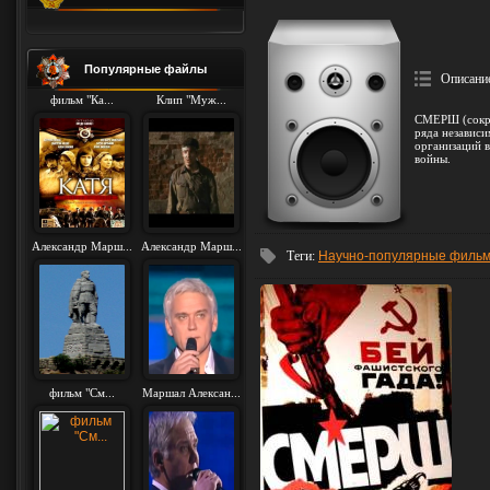
Популярные файлы
Описани
фильм "Ка...
Клип "Муж...
СМЕРШ (сокра
ряда независи
организаций 
войны.
Александр Марш...
Александр Марш...
Теги
:
Научно-популярные филь
фильм "См...
Маршал Алексан...