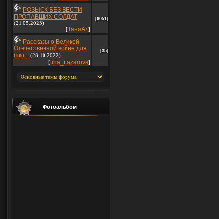
РОЗЫСК БЕЗ ВЕСТИ
ПРОПАВШИХ СОЛДАТ
[6051]
(21.05.2023)
ТаняАл
[
]
Рассказы о Великой
Отечественной войне для
[35]
шко...
(28.10.2022)
tina_nazarova
[
]
Фотоальбом