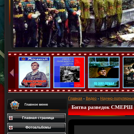
Главная
Видео
Научно-популярны
»
»
Главное меню
Битва разведок СМЕРШ 
Главная страница
Фотоальбомы