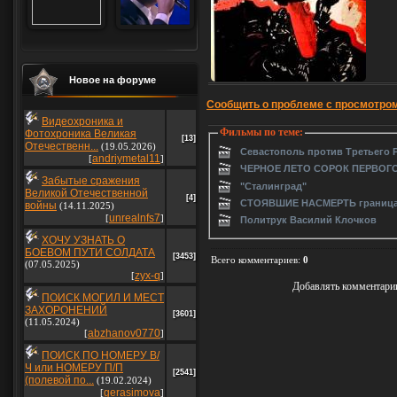
Новое на форуме
Сообщить о проблеме с просмотро
Видеохроника и
Фильмы по теме:
Фотохроника Великая
[13]
Отечественн...
(19.05.2026)
Севастополь против Третьего Р
andriymetal11
[
]
ЧЕРНОЕ ЛЕТО СОРОК ПЕРВОГ
Забытые сражения
"Сталинград"
Великой Отечественной
[4]
СТОЯВШИЕ НАСМЕРТЬ граница,
войны
(14.11.2025)
unrealnfs7
[
]
Политрук Василий Клочков
ХОЧУ УЗНАТЬ О
БОЕВОМ ПУТИ СОЛДАТА
[3453]
Всего комментариев
:
0
(07.05.2025)
zyx-q
[
]
Добавлять комментарии
ПОИСК МОГИЛ И МЕСТ
ЗАХОРОНЕНИЙ
[3601]
(11.05.2024)
abzhanov0770
[
]
ПОИСК ПО НОМЕРУ В/
Ч или НОМЕРУ П/П
[2541]
(полевой по...
(19.02.2024)
gerasimova
[
]