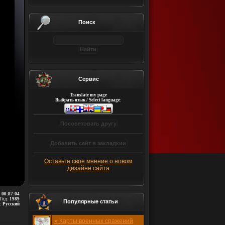
Поиск
Сервис
Translate my page
Выбрать язык / Select language:
Оставьте свое мнение о новом
дизайне сайта
:
00:87:04
Год:
1989
Популярные статьи
:
Русский
» Карты военных сражений