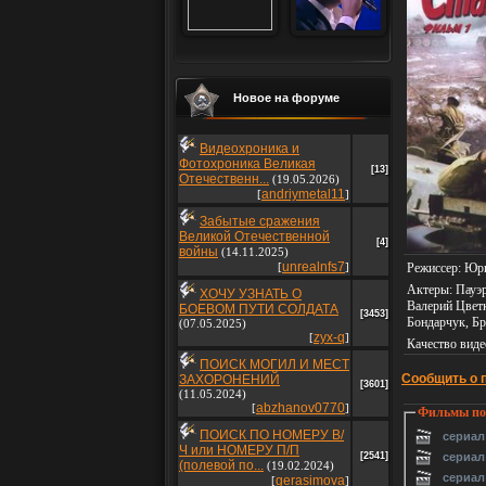
Новое на форуме
Видеохроника и
Фотохроника Великая
[13]
Отечественн...
(19.05.2026)
andriymetal11
[
]
Забытые сражения
Великой Отечественной
[4]
войны
(14.11.2025)
unrealnfs7
Режиссер
: Юр
[
]
Актеры
: Пауэ
ХОЧУ УЗНАТЬ О
Валерий Цвет
БОЕВОМ ПУТИ СОЛДАТА
[3453]
Бондарчук, Б
(07.05.2025)
zyx-q
[
]
Качество виде
ПОИСК МОГИЛ И МЕСТ
Сообщить о 
ЗАХОРОНЕНИЙ
[3601]
(11.05.2024)
abzhanov0770
[
]
Фильмы по 
ПОИСК ПО НОМЕРУ В/
сериал
Ч или НОМЕРУ П/П
[2541]
сериал
(полевой по...
(19.02.2024)
сериал
gerasimova
[
]