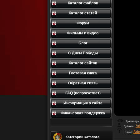
Каталог файлов
Каталог статей
Форум
Фильмы и видео
Блог
С Днем Победы
Каталог сайтов
Гостевая книга
Обратная связь
FAQ (вопрос/ответ)
Информация о сайте
Финансовая поддержка
Просмотры
Ad
Добавил:
Adm
Канал:
Категории каталога