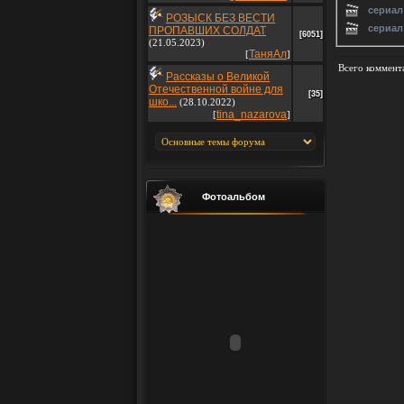
сериал
РОЗЫСК БЕЗ ВЕСТИ
сериал
ПРОПАВШИХ СОЛДАТ
[6051]
(21.05.2023)
ТаняАл
[
]
Всего коммент
Рассказы о Великой
Отечественной войне для
[35]
шко...
(28.10.2022)
tina_nazarova
[
]
Фотоальбом