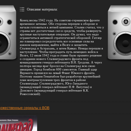
Описание материала
:
Конец весны 1942 года. На советско-германском фронте
временное затишье. Обе стороны перешли к обороне и
начали готовиться к летней кампании. Сталин считал, что у
страны нет достаточных сил и средств, чтобы развернуть
крупные наступательные операции. Он думал, что надо
ограничиться активной стратегической обороной. Гитлер
же планировал сосредоточить все основные силы на
южном направлении, выйти в Волге и захватить
Сталинград и Астрахань, а затем Кавказ. Немцы перешли в
наступление. Чтобы преградить путь немецких войск к
Волге, 12 июля 1942 года в ставке было принято решение
о создании нового Сталинградского фронта под
командованием генерал-лейтенанта В.Н. Гродова. А через
полтора месяца враг бросил на Сталинград всю свою
авиацию. Город бомбили 600 самолетов. Главный удар
Вермахта пришелся на левый Фланг Южного фронта.
Поэтому нашим Генштабом был разработан крупнейший
план контрнаступления трех фронтов в районе
Сталинграда: Сталинградского, Юго-Западного
(командующий генерал-лейтенант Н.Ф. Ватутин) и
Донского (командующий генерал-лейтенант К.К.
Рокоссовский).
дожественные сериалы о ВОВ