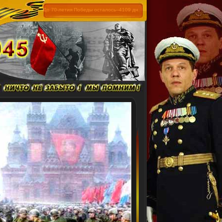
До 70-летия Победы осталось--4109 дн.