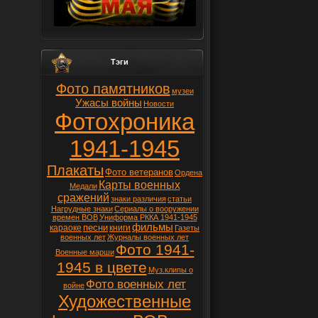
Тэги
Фото памятников
музеи
Ужасы войны
Новости
Фотохроника
1941-1945
Плакаты
Фото ветеранов
Ордена
Карты военных
Медали
сражений
знаки различия
статьи
Нагрудные знаки
Сериалы о вооружении
времен ВОВ
Униформа РККА 1941-1945
фильмы
песни
караоке
книги
Газеты
военных лет
Журналы военных лет
Фото 1941-
Военные марши
1945 в цвете
Муз.клипы о
Фото военных лет
войне
Художественные