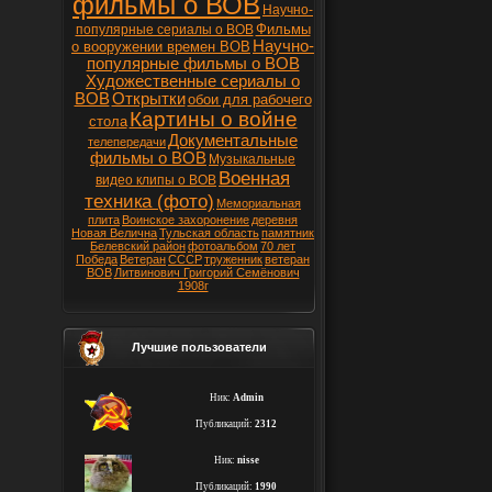
фильмы о ВОВ
Научно-
Фильмы
популярные сериалы о ВОВ
Научно-
о вооружении времен ВОВ
популярные фильмы о ВОВ
Художественные сериалы о
ВОВ
Открытки
обои для рабочего
Картины о войне
стола
Документальные
телепередачи
фильмы о ВОВ
Музыкальные
Военная
видео клипы о ВОВ
техника (фото)
Мемориальная
плита
Воинское захоронение
деревня
Новая Велична
Тульская область
памятник
Белевский район
фотоальбом
70 лет
Победа
Ветеран
СССР
труженник
ветеран
ВОВ
Литвинович Григорий Семёнович
1908г
Лучшие пользователи
Ник:
Admin
Публикаций:
2312
Ник:
nisse
Публикаций:
1990