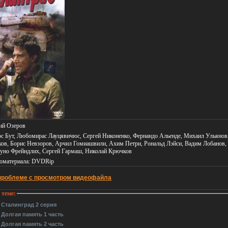
ий Озеров
рс Бут, Любомирас Лауцявичюс, Сергей Никоненко, Фернандо Альенде, Михаил Ульянов
ков, Борис Невзоров, Арчил Гомиашвили, Ахим Петри, Рональд Лэйси, Вадим Лобанов,
руно Фрейндлих, Сергей Гармаш, Николай Крючков
оматериала
: DVDRip
проблеме с просмотром видеофайла
теме:
 Сталинград 2 серия
 Долгая память 1 часть
 Долгая память 2 часть