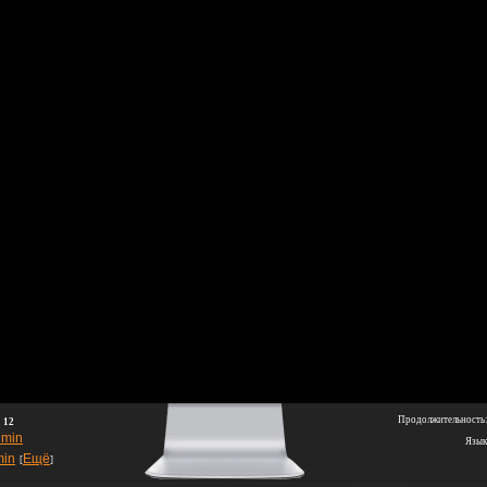
Продолжительность
:
12
min
Язык
in
Ещё
[
]