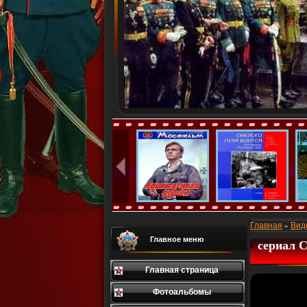
Главная
Вид
»
Главное меню
сериал С
Главная страница
Фотоальбомы