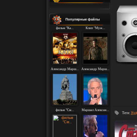
Популярные файлы
фильм "Ка...
Клип "Муж...
Александр Марш...
Александр Марш...
фильм "См...
Маршал Алексан...
Теги
:
Ху