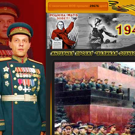
С окончания ВОВ прошло:
29676
дней