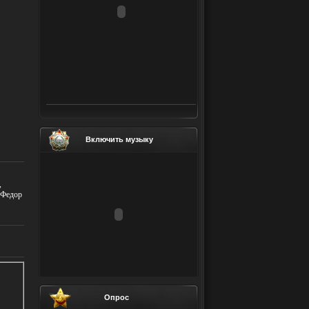
Включить музыку
,
 Федор
Опрос