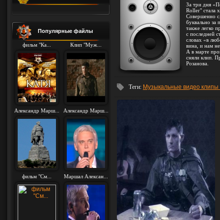
За три дня «П
Roller" стала
Совершенно сл
буквально за 
также легко п
Популярные файлы
с последней с
словах «в люб
фильм "Ка...
Клип "Муж...
вина, и нам не
А в марте про
сняли клип. П
Розанова.
Теги
:
Музыкальные видео клипы
Александр Марш...
Александр Марш...
фильм "См...
Маршал Алексан...