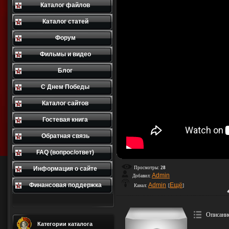
Каталог файлов
Каталог статей
Форум
Фильмы и видео
Блог
С Днем Победы
Каталог сайтов
Гостевая книга
Обратная связь
FAQ (вопрос/ответ)
Информация о сайте
Просмотры:
28
Admin
Добавил:
Финансовая поддержка
Admin
Ещё
Канал:
[
]
Описани
Категории каталога