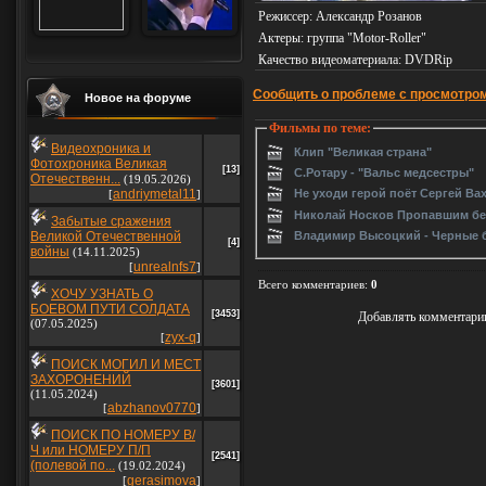
Режиссер
: Александр Розанов
Актеры
: группа "Motor-Roller"
Качество видеоматериала
: DVDRip
Сообщить о проблеме с просмотро
Новое на форуме
Фильмы по теме:
Видеохроника и
Клип "Великая страна"
Фотохроника Великая
[13]
С.Ротару - "Вальс медсестры"
Отечественн...
(19.05.2026)
andriymetal11
Не уходи герой поёт Сергей Ва
[
]
Николай Носков Пропавшим без
Забытые сражения
Владимир Высоцкий - Черные 
Великой Отечественной
[4]
войны
(14.11.2025)
unrealnfs7
[
]
Всего комментариев
:
0
ХОЧУ УЗНАТЬ О
БОЕВОМ ПУТИ СОЛДАТА
[3453]
Добавлять комментарии
(07.05.2025)
zyx-q
[
]
ПОИСК МОГИЛ И МЕСТ
ЗАХОРОНЕНИЙ
[3601]
(11.05.2024)
abzhanov0770
[
]
ПОИСК ПО НОМЕРУ В/
Ч или НОМЕРУ П/П
[2541]
(полевой по...
(19.02.2024)
gerasimova
[
]