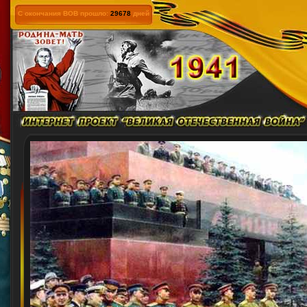
С окончания ВОВ прошло:
29678
дней