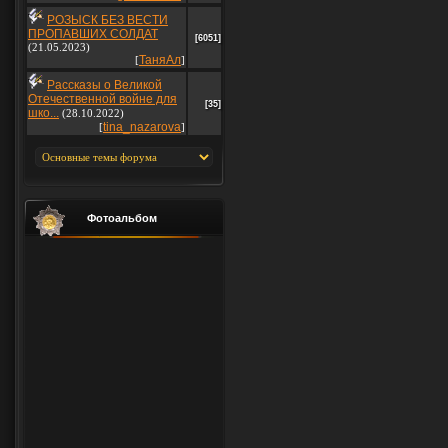
РОЗЫСК БЕЗ ВЕСТИ
ПРОПАВШИХ СОЛДАТ
[6051]
(21.05.2023)
ТаняАл
[
]
Рассказы о Великой
Отечественной войне для
[35]
шко...
(28.10.2022)
tina_nazarova
[
]
Фотоальбом