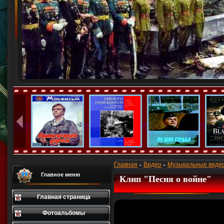
Главная
Видео
Музыкальные видео
»
»
Главное меню
Клип "Песня о войне"
Главная страница
Фотоальбомы