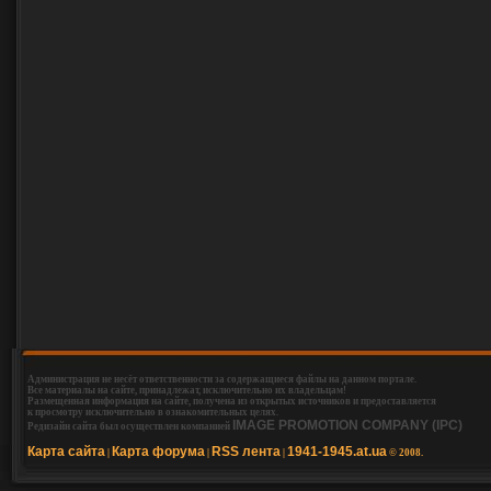
Администрация не несёт ответственности за содержащиеся файлы на данном портале.
Все материалы на сайте, принадлежат, исключительно их владельцам!
Размещенная информация на сайте, получена из открытых источников и предоставляется
к просмотру исключительно в ознакомительных целях.
IMAGE PROMOTION COMPANY (IPC)
Редизайн сайта был осуществлен компанией
Карта сайта
Карта форума
RSS лента
1941-1945.at.ua
|
|
|
© 2008.