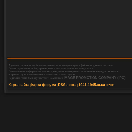
Администрация не несёт ответственности за содержащиеся файлы на данном портале.
Все материалы на сайте, принадлежат, исключительно их владельцам!
Размещенная информация на сайте, получена из открытых источников и предоставляется
к просмотру исключительно в ознакомительных целях.
IMAGE PROMOTION COMPANY (IPC)
Редизайн сайта был осуществлен компанией
Карта сайта
Карта форума
RSS лента
1941-1945.at.ua
|
|
|
© 2008.