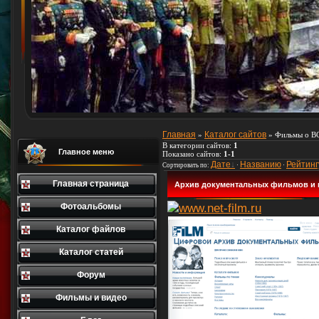
Главная
Каталог сайтов
»
» Фильмы о В
В категории сайтов
:
1
Главное меню
Показано сайтов
:
1-1
Дате
Названию
Рейтинг
Сортировать по
:
·
·
Главная страница
Архив документальных фильмов и 
Фотоальбомы
Каталог файлов
Каталог статей
Форум
Фильмы и видео