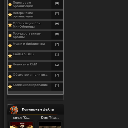
Поисковые
[3]
организации
Ветеранские
[2]
организации
Организации при
[0]
МинОбороны
Государственные
[0]
органы
Музеи и библиотеки
[7]
Сайты о ВОВ
[1]
Новости и СМИ
[1]
Общество и политика
[7]
Коллекционирование
[1]
Популярные файлы
фильм "Ка...
Клип "Муж...