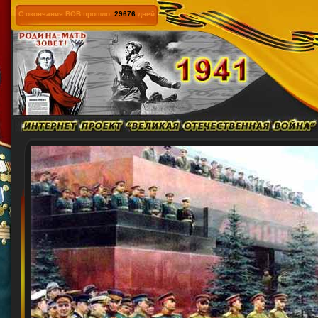
С окончания ВОВ прошло:
29676
дней