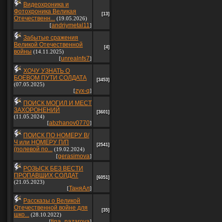
Видеохроника и
Фотохроника Великая
[13]
Отечественн...
(19.05.2026)
andriymetal11
[
]
Забытые сражения
Великой Отечественной
[4]
войны
(14.11.2025)
unrealnfs7
[
]
ХОЧУ УЗНАТЬ О
БОЕВОМ ПУТИ СОЛДАТА
[3453]
(07.05.2025)
zyx-q
[
]
ПОИСК МОГИЛ И МЕСТ
ЗАХОРОНЕНИЙ
[3601]
(11.05.2024)
abzhanov0770
[
]
ПОИСК ПО НОМЕРУ В/
Ч или НОМЕРУ П/П
[2541]
(полевой по...
(19.02.2024)
gerasimova
[
]
РОЗЫСК БЕЗ ВЕСТИ
ПРОПАВШИХ СОЛДАТ
[6051]
(21.05.2023)
ТаняАл
[
]
Рассказы о Великой
Отечественной войне для
[35]
шко...
(28.10.2022)
tina_nazarova
[
]