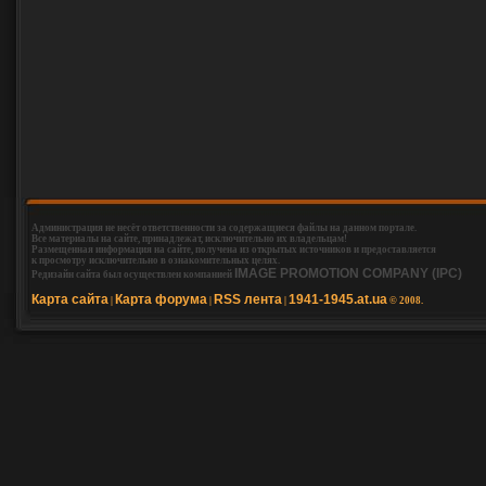
Администрация не несёт ответственности за содержащиеся файлы на данном портале.
Все материалы на сайте, принадлежат, исключительно их владельцам!
Размещенная информация на сайте, получена из открытых источников и предоставляется
к просмотру исключительно в ознакомительных целях.
IMAGE PROMOTION COMPANY (IPC)
Редизайн сайта был осуществлен компанией
Карта сайта
Карта форума
RSS лента
1941-1945.at.ua
|
|
|
© 2008.