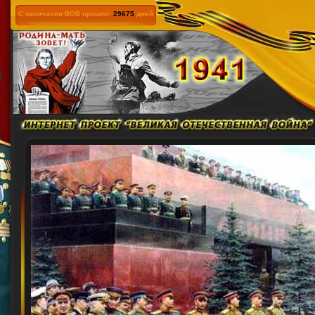
С окончания ВОВ прошло:
29675
дней