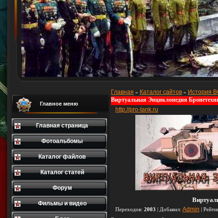
Главная
Каталог сайтов
История 
»
»
Виртуальная Энциклопедия Бронетехн
Главное меню
http://pro-tank.ru
Главная страница
Фотоальбомы
Каталог файлов
Каталог статей
Форум
Виртуал
Фильмы и видео
Admin
Переходов
:
2003
|
Добавил
:
|
Рейти