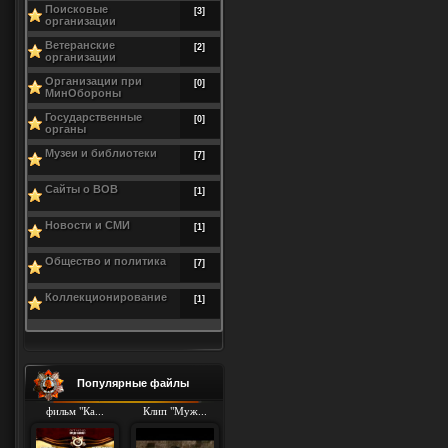
Поисковые
[3]
организации
Ветеранские
[2]
организации
Организации при
[0]
МинОбороны
Государственные
[0]
органы
Музеи и библиотеки
[7]
Сайты о ВОВ
[1]
Новости и СМИ
[1]
Общество и политика
[7]
Коллекционирование
[1]
Популярные файлы
фильм "Ка...
Клип "Муж...