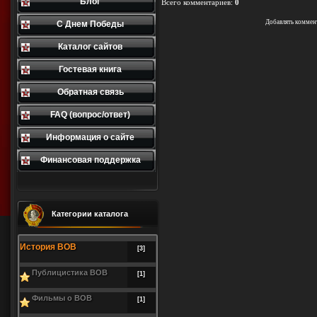
Блог
Всего комментариев
:
0
Добавлять коммен
С Днем Победы
Каталог сайтов
Гостевая книга
Обратная связь
FAQ (вопрос/ответ)
Информация о сайте
Финансовая поддержка
Категории каталога
История ВОВ
[3]
Публицистика ВОВ
[1]
Фильмы о ВОВ
[1]