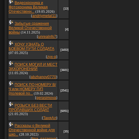
Видеохроника и
Фотохроника Великая
[13]
Отечественн...
(19.05.2026)
andriymetal11
[
]
Забытые сражения
Великой Отечественной
[4]
войны
(14.11.2025)
unrealnfs7
[
]
ХОЧУ УЗНАТЬ О
БОЕВОМ ПУТИ СОЛДАТА
[3453]
(07.05.2025)
zyx-q
[
]
ПОИСК МОГИЛ И МЕСТ
ЗАХОРОНЕНИЙ
[3601]
(11.05.2024)
abzhanov0770
[
]
ПОИСК ПО НОМЕРУ В/
Ч или НОМЕРУ П/П
[2541]
(полевой по...
(19.02.2024)
gerasimova
[
]
РОЗЫСК БЕЗ ВЕСТИ
ПРОПАВШИХ СОЛДАТ
[6051]
(21.05.2023)
ТаняАл
[
]
Рассказы о Великой
Отечественной войне для
[35]
шко...
(28.10.2022)
tina_nazarova
[
]