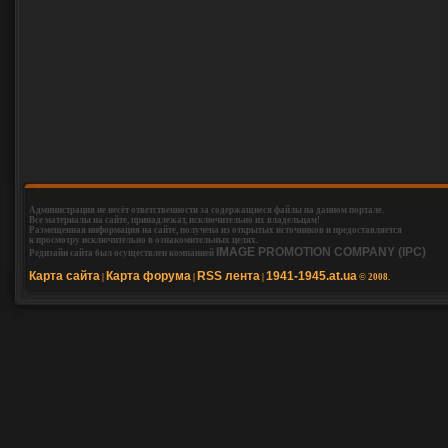
Администрация не несёт ответственности за содержащиеся файлы на данном портале.
Все материалы на сайте, принадлежат, исключительно их владельцам!
Размещенная информация на сайте, получена из открытых источников и предоставляется
к просмотру исключительно в ознакомительных целях.
IMAGE PROMOTION COMPANY (IPC)
Редизайн сайта был осуществлен компанией
Карта сайта
Карта форума
RSS лента
1941-1945.at.ua
|
|
|
© 2008.