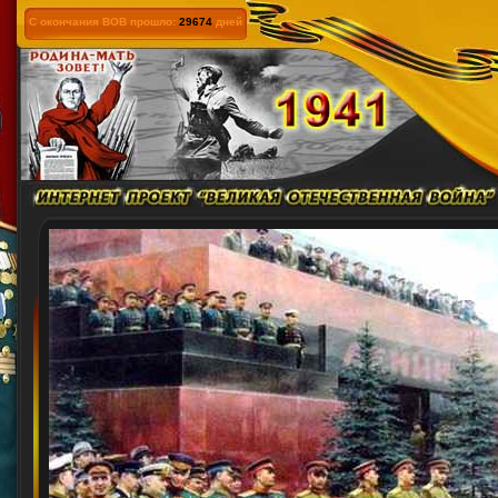
С окончания ВОВ прошло:
29674
дней