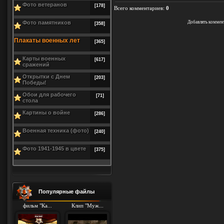
Фото ветеранов
[178]
Всего комментариев
:
0
Фото памятников
Добавлять коммен
[358]
Плакаты военных лет
[365]
Карты военных
[617]
сражений
Открытки с Днем
[203]
Победы!
Обои для рабочего
[71]
стола
Картины о войне
[286]
Военная техника (фото)
[240]
Фото 1941-1945 в цвете
[375]
Популярные файлы
фильм "Ка...
Клип "Муж...