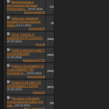
Видеохроника и
Фотохроника Великая
[13]
Отечественн...
(19.05.2026)
andriymetal11
[
]
Забытые сражения
Великой Отечественной
[4]
войны
(14.11.2025)
unrealnfs7
[
]
ХОЧУ УЗНАТЬ О
БОЕВОМ ПУТИ СОЛДАТА
[3453]
(07.05.2025)
zyx-q
[
]
ПОИСК МОГИЛ И МЕСТ
ЗАХОРОНЕНИЙ
[3601]
(11.05.2024)
abzhanov0770
[
]
ПОИСК ПО НОМЕРУ В/
Ч или НОМЕРУ П/П
[2541]
(полевой по...
(19.02.2024)
gerasimova
[
]
РОЗЫСК БЕЗ ВЕСТИ
ПРОПАВШИХ СОЛДАТ
[6051]
(21.05.2023)
ТаняАл
[
]
Рассказы о Великой
Отечественной войне для
[35]
шко...
(28.10.2022)
tina_nazarova
[
]