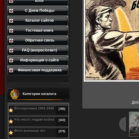
Блог
С Днем Победы
Каталог сайтов
Гостевая книга
Обратная связь
FAQ (вопрос/ответ)
Информация о сайте
Финансовая поддержка
В р
Категории каталога
Доб
Фотохроника 1941-1945
[785]
Что несет людям война
[163]
Фото военных лет
[379]