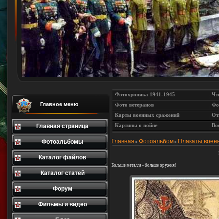
Фотохроника 1941-1945
Чт
Главное меню
Фото ветеранов
Фо
Карты военных сражений
От
Картины о войне
Во
Главная страница
Главная
Фотоальбом
Плакаты воен
Фотоальбомы
»
»
Каталог файлов
Больше металла - больше оружия!
Каталог статей
Форум
Фильмы и видео