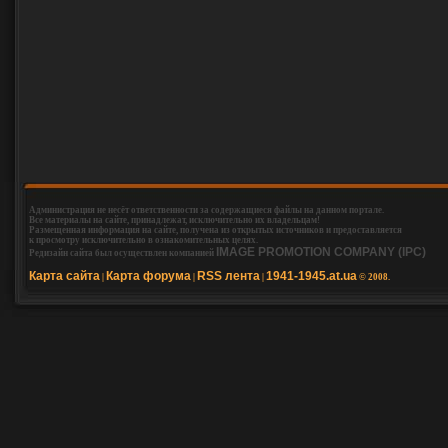
Администрация не несёт ответственности за содержащиеся файлы на данном портале.
Все материалы на сайте, принадлежат, исключительно их владельцам!
Размещенная информация на сайте, получена из открытых источников и предоставляется
к просмотру исключительно в ознакомительных целях.
IMAGE PROMOTION COMPANY (IPC)
Редизайн сайта был осуществлен компанией
Карта сайта
Карта форума
RSS лента
1941-1945.at.ua
|
|
|
© 2008.