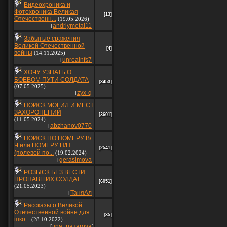
Видеохроника и
Фотохроника Великая
[13]
Отечественн...
(19.05.2026)
andriymetal11
[
]
Забытые сражения
Великой Отечественной
[4]
войны
(14.11.2025)
unrealnfs7
[
]
ХОЧУ УЗНАТЬ О
БОЕВОМ ПУТИ СОЛДАТА
[3453]
(07.05.2025)
zyx-q
[
]
ПОИСК МОГИЛ И МЕСТ
ЗАХОРОНЕНИЙ
[3601]
(11.05.2024)
abzhanov0770
[
]
ПОИСК ПО НОМЕРУ В/
Ч или НОМЕРУ П/П
[2541]
(полевой по...
(19.02.2024)
gerasimova
[
]
РОЗЫСК БЕЗ ВЕСТИ
ПРОПАВШИХ СОЛДАТ
[6051]
(21.05.2023)
ТаняАл
[
]
Рассказы о Великой
Отечественной войне для
[35]
шко...
(28.10.2022)
tina_nazarova
[
]