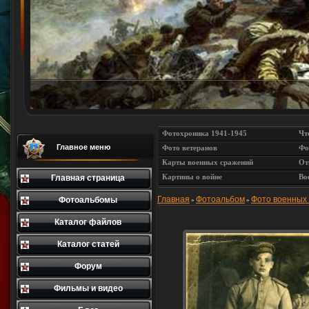
Фотохроника 1941-1945
Чт
Главное меню
Фото ветеранов
Фо
Карты военных сражений
От
Картины о войне
Во
Главная страница
Главная
Фотоальбом
Фото военных
Фотоальбомы
»
»
Каталог файлов
Каталог статей
Форум
Фильмы и видео