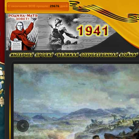
С окончания ВОВ прошло:
29676
дней