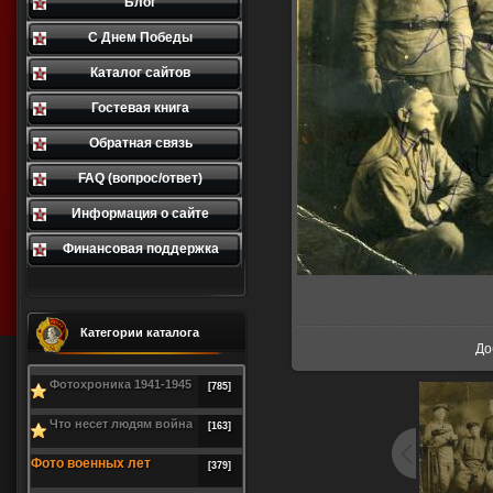
Блог
С Днем Победы
Каталог сайтов
Гостевая книга
Обратная связь
FAQ (вопрос/ответ)
Информация о сайте
Финансовая поддержка
В реа
Категории каталога
До
Фотохроника 1941-1945
[785]
Что несет людям война
[163]
Фото военных лет
[379]