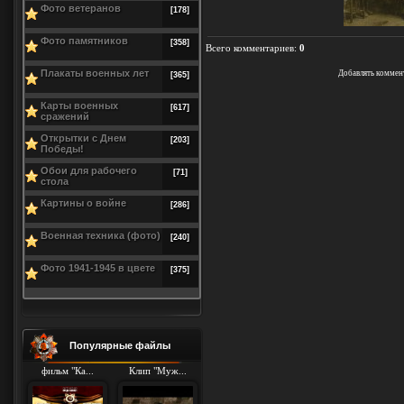
Фото ветеранов
[178]
Фото памятников
[358]
Всего комментариев
:
0
Плакаты военных лет
Добавлять коммен
[365]
Карты военных
[617]
сражений
Открытки с Днем
[203]
Победы!
Обои для рабочего
[71]
стола
Картины о войне
[286]
Военная техника (фото)
[240]
Фото 1941-1945 в цвете
[375]
Популярные файлы
фильм "Ка...
Клип "Муж...