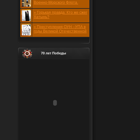
Военно-Морского Флота.
1941-1945 годов.
» Горькая правда: Кто же сжег
Хатынь?
» Преступления ОУН –УПА в
годы Великой Отечественной
войны
70 лет Победы