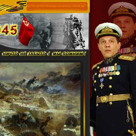
До 70-летия Победы осталось--4109 дн.