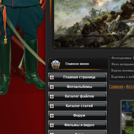
Фотохроника 
Главное меню
Фото ветерано
Карты военны
Картины о вой
Главная страница
Главная
Фот
Фотоальбомы
»
Каталог файлов
Каталог статей
Форум
Фильмы и видео