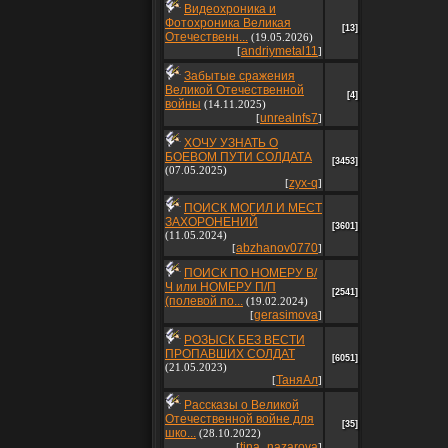
Видеохроника и
Фотохроника Великая
[13]
Отечественн...
(19.05.2026)
andriymetal11
[
]
Забытые сражения
Великой Отечественной
[4]
войны
(14.11.2025)
unrealnfs7
[
]
ХОЧУ УЗНАТЬ О
БОЕВОМ ПУТИ СОЛДАТА
[3453]
(07.05.2025)
zyx-q
[
]
ПОИСК МОГИЛ И МЕСТ
ЗАХОРОНЕНИЙ
[3601]
(11.05.2024)
abzhanov0770
[
]
ПОИСК ПО НОМЕРУ В/
Ч или НОМЕРУ П/П
[2541]
(полевой по...
(19.02.2024)
gerasimova
[
]
РОЗЫСК БЕЗ ВЕСТИ
ПРОПАВШИХ СОЛДАТ
[6051]
(21.05.2023)
ТаняАл
[
]
Рассказы о Великой
Отечественной войне для
[35]
шко...
(28.10.2022)
tina_nazarova
[
]