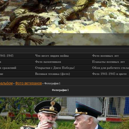
1941-1945
Что несет людям война
Фото военных лет
в
Фото памятников
Плакаты военных лет
х сражений
Открытки с Днем Победы!
Обои для рабочего стола
не
Военная техника (фото)
Фото 1941-1945 в цвете
оальбом
Фото ветеранов
»
» Фотография 1
Фотография 1