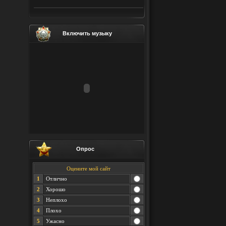
Включить музыку
Опрос
Оцените мой сайт
1
Отлично
2
Хорошо
3
Неплохо
4
Плохо
5
Ужасно