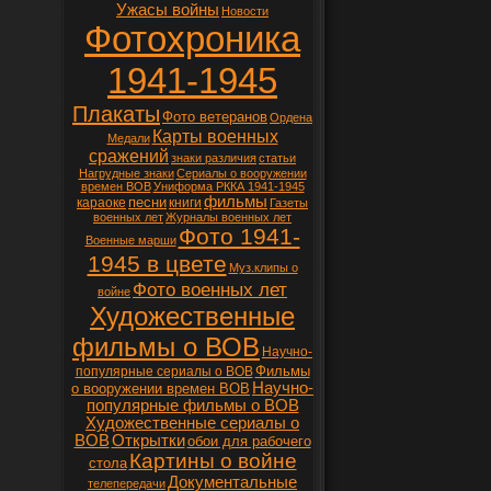
Ужасы войны
Новости
Фотохроника
1941-1945
Плакаты
Фото ветеранов
Ордена
Карты военных
Медали
сражений
знаки различия
статьи
Нагрудные знаки
Сериалы о вооружении
времен ВОВ
Униформа РККА 1941-1945
фильмы
песни
караоке
книги
Газеты
военных лет
Журналы военных лет
Фото 1941-
Военные марши
1945 в цвете
Муз.клипы о
Фото военных лет
войне
Художественные
фильмы о ВОВ
Научно-
Фильмы
популярные сериалы о ВОВ
Научно-
о вооружении времен ВОВ
популярные фильмы о ВОВ
Художественные сериалы о
ВОВ
Открытки
обои для рабочего
Картины о войне
стола
Документальные
телепередачи