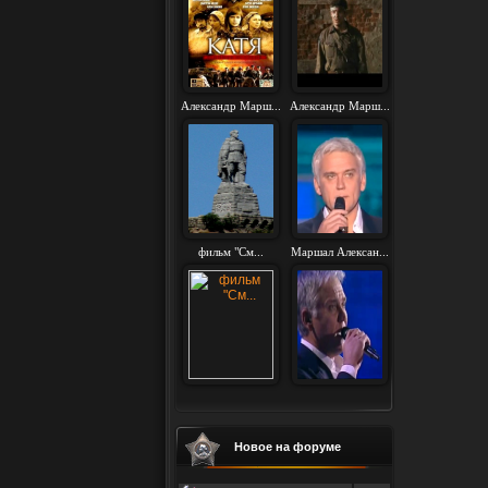
Александр Марш...
Александр Марш...
фильм "См...
Маршал Алексан...
Новое на форуме