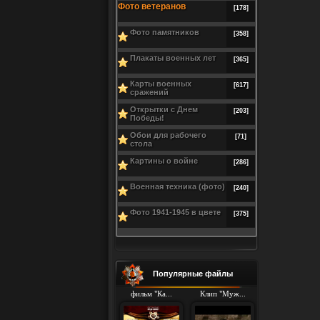
Фото ветеранов
[178]
Фото памятников
[358]
Плакаты военных лет
[365]
Карты военных
[617]
сражений
Открытки с Днем
[203]
Победы!
Обои для рабочего
[71]
стола
Картины о войне
[286]
Военная техника (фото)
[240]
Фото 1941-1945 в цвете
[375]
Популярные файлы
фильм "Ка...
Клип "Муж...