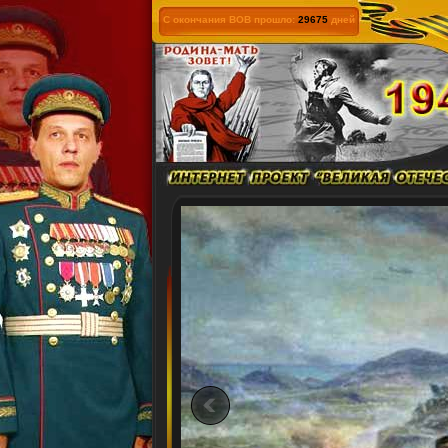
С окончания ВОВ прошло:
29675
дней