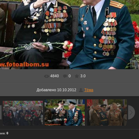
4840
0
3.0
В реальном размере
900x600
/ 98.3Kb
Добавлено
10.10.2012
Тёма
иев
:
0