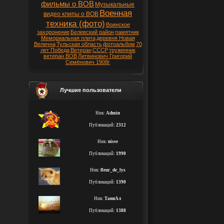
фильмы о ВОВ
Музыкальные
Военная
видео клипы о ВОВ
техника (фото)
Воинское
захоронение
Белевский район
памятник
Мемориальная плита
деревня Новая
Велична
Тульская область
фотоальбом
70
лет Победа
Ветеран
СССР
труженник
ветеран ВОВ
Литвинович Григорий
Семёнович 1908г
Лучшие пользователи
Ник:
Admin
Публикаций:
2312
Ник:
nisse
Публикаций:
1990
Ник:
fleur_de_lys
Публикаций:
1390
Ник:
ТаняАл
Публикаций:
1388