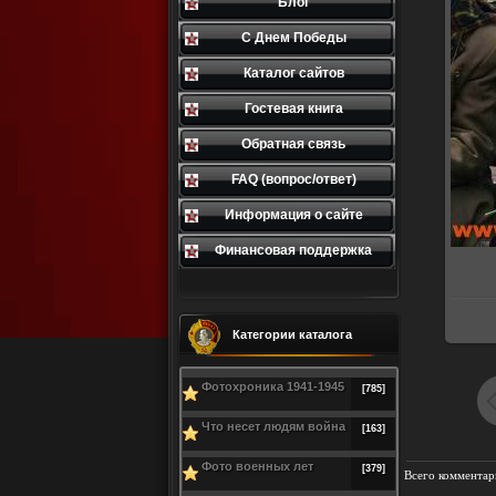
Блог
С Днем Победы
Каталог сайтов
Гостевая книга
Обратная связь
FAQ (вопрос/ответ)
Информация о сайте
Финансовая поддержка
Категории каталога
Фотохроника 1941-1945
[785]
Что несет людям война
[163]
Фото военных лет
[379]
Всего комментар