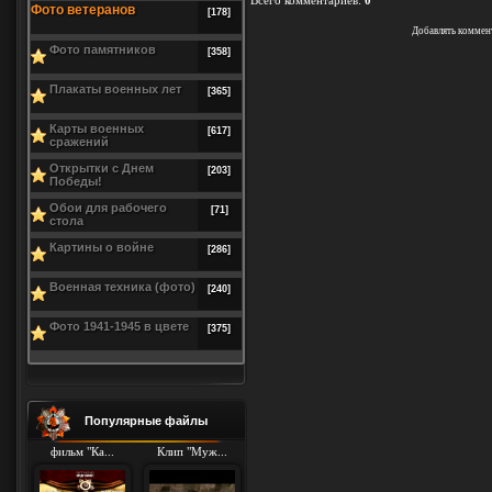
Всего комментариев
:
0
Фото ветеранов
[178]
Добавлять коммен
Фото памятников
[358]
Плакаты военных лет
[365]
Карты военных
[617]
сражений
Открытки с Днем
[203]
Победы!
Обои для рабочего
[71]
стола
Картины о войне
[286]
Военная техника (фото)
[240]
Фото 1941-1945 в цвете
[375]
Популярные файлы
фильм "Ка...
Клип "Муж...