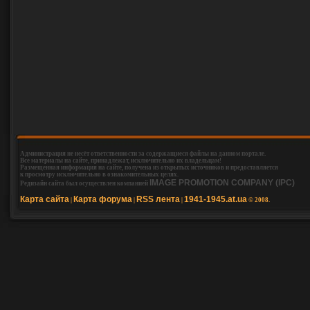
Администрация не несёт ответственности за содержащиеся файлы на данном портале.
Все материалы на сайте, принадлежат, исключительно их владельцам!
Размещенная информация на сайте, получена из открытых источников и предоставляется
к просмотру исключительно в ознакомительных целях.
IMAGE PROMOTION COMPANY (IPC)
Редизайн сайта был осуществлен компанией
Карта сайта
Карта форума
RSS лента
1941-1945.at.ua
|
|
|
© 2008.