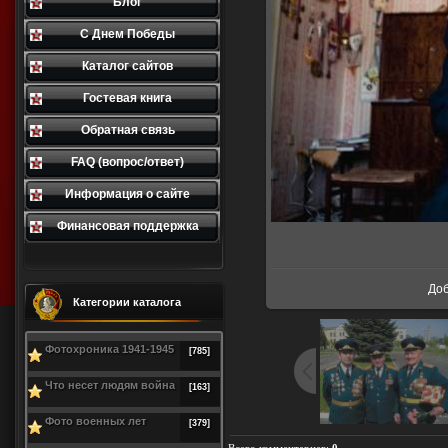
Блог
С Днем Победы
Каталог сайтов
Гостевая книга
Обратная связь
FAQ (вопрос/ответ)
Информация о сайте
Финансовая поддержка
В р
До
Категории каталога
Фотохроника 1941-1945
[785]
Что несет людям война
[163]
Фото военных лет
[379]