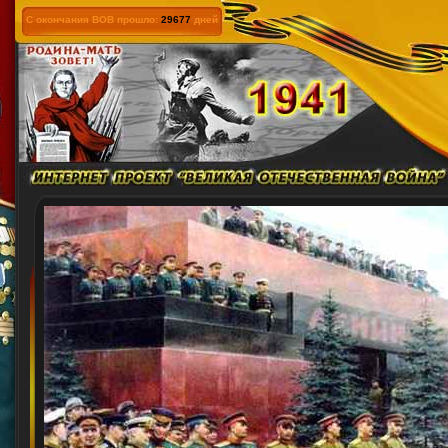
С окончания ВОВ прошло:
29677
дней