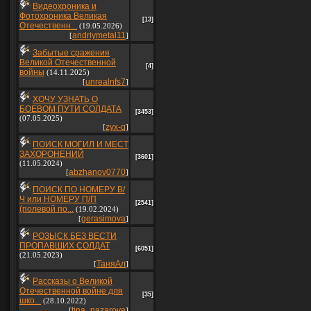
Видеохроника и
Фотохроника Великая
[13]
Отечественн...
(19.05.2026)
andriymetal11
[
]
Забытые сражения
Великой Отечественной
[4]
войны
(14.11.2025)
unrealnfs7
[
]
ХОЧУ УЗНАТЬ О
БОЕВОМ ПУТИ СОЛДАТА
[3453]
(07.05.2025)
zyx-q
[
]
ПОИСК МОГИЛ И МЕСТ
ЗАХОРОНЕНИЙ
[3601]
(11.05.2024)
abzhanov0770
[
]
ПОИСК ПО НОМЕРУ В/
Ч или НОМЕРУ П/П
[2541]
(полевой по...
(19.02.2024)
gerasimova
[
]
РОЗЫСК БЕЗ ВЕСТИ
ПРОПАВШИХ СОЛДАТ
[6051]
(21.05.2023)
ТаняАл
[
]
Рассказы о Великой
Отечественной войне для
[35]
шко...
(28.10.2022)
tina_nazarova
[
]