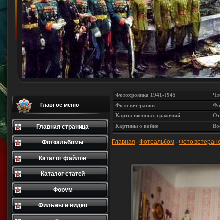
Фотохроника 1941-1945
Чт
Главное меню
Фото ветеранов
Фо
Карты военных сражений
От
Картины о войне
Во
Главная страница
Главная
Фотоальбом
Фото ветеран
Фотоальбомы
»
»
Каталог файлов
Каталог статей
Форум
Фильмы и видео