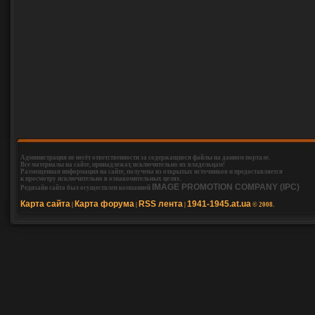
Администрация не несёт ответственности за содержащиеся файлы на данном портале.
Все материалы на сайте, принадлежат, исключительно их владельцам!
Размещенная информация на сайте, получена из открытых источников и предоставляется
к просмотру исключительно в ознакомительных целях.
IMAGE PROMOTION COMPANY (IPC)
Редизайн сайта был осуществлен компанией
Карта сайта
Карта форума
RSS лента
1941-1945.at.ua
|
|
|
© 2008.