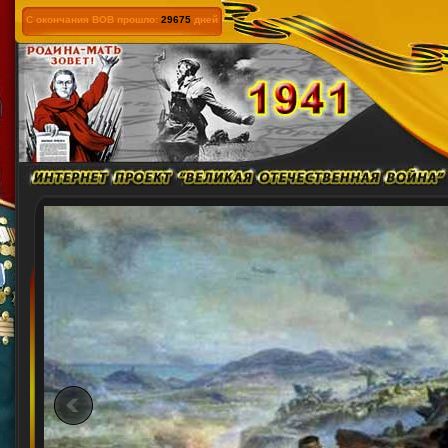
С окончания ВОВ прошло:
29675
дней