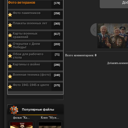
Фото ветеранов
До
[178]
Фото памятников
[358]
Плакаты военных лет
[365]
Карты военных
[617]
сражений
Открытки с Днем
[203]
Победы!
Обои для рабочего
[71]
Всего комментариев
:
0
стола
Добавлять коммен
Картины о войне
[286]
Военная техника (фото)
[240]
Фото 1941-1945 в цвете
[375]
Популярные файлы
фильм "Ка...
Клип "Муж...