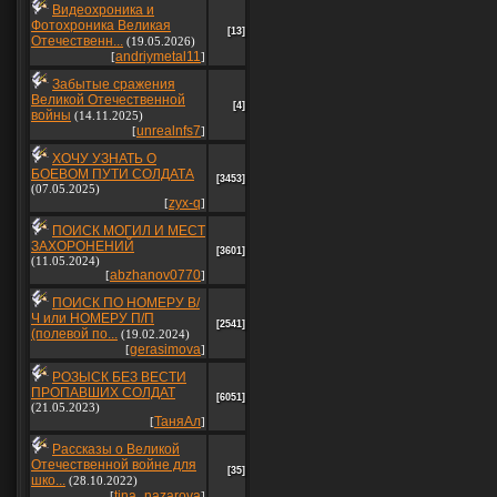
Видеохроника и
Фотохроника Великая
[13]
Отечественн...
(19.05.2026)
andriymetal11
[
]
Забытые сражения
Великой Отечественной
[4]
войны
(14.11.2025)
unrealnfs7
[
]
ХОЧУ УЗНАТЬ О
БОЕВОМ ПУТИ СОЛДАТА
[3453]
(07.05.2025)
zyx-q
[
]
ПОИСК МОГИЛ И МЕСТ
ЗАХОРОНЕНИЙ
[3601]
(11.05.2024)
abzhanov0770
[
]
ПОИСК ПО НОМЕРУ В/
Ч или НОМЕРУ П/П
[2541]
(полевой по...
(19.02.2024)
gerasimova
[
]
РОЗЫСК БЕЗ ВЕСТИ
ПРОПАВШИХ СОЛДАТ
[6051]
(21.05.2023)
ТаняАл
[
]
Рассказы о Великой
Отечественной войне для
[35]
шко...
(28.10.2022)
tina_nazarova
[
]