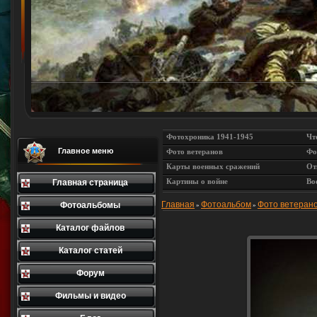
Фотохроника 1941-1945
Чт
Главное меню
Фото ветеранов
Фо
Карты военных сражений
От
Картины о войне
Во
Главная страница
Главная
Фотоальбом
Фото ветеран
Фотоальбомы
»
»
Каталог файлов
Каталог статей
Форум
Фильмы и видео