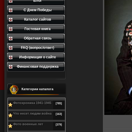
Блог
С Днем Победы
Каталог сайтов
Гостевая книга
Обратная связь
FAQ (вопрос/ответ)
Информация о сайте
Финансовая поддержка
Категории каталога
Фотохроника 1941-1945
[785]
Что несет людям война
[163]
В р
Фото военных лет
[379]