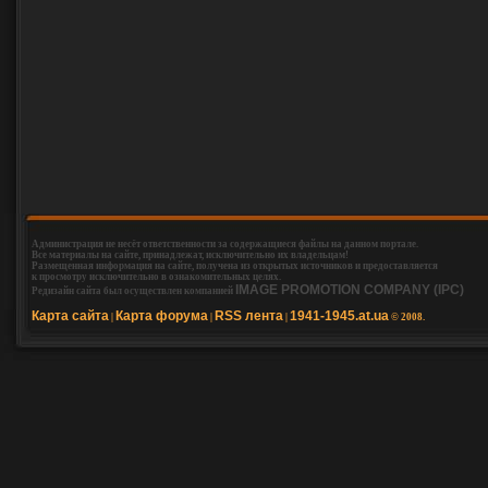
Администрация не несёт ответственности за содержащиеся файлы на данном портале.
Все материалы на сайте, принадлежат, исключительно их владельцам!
Размещенная информация на сайте, получена из открытых источников и предоставляется
к просмотру исключительно в ознакомительных целях.
IMAGE PROMOTION COMPANY (IPC)
Редизайн сайта был осуществлен компанией
Карта сайта
Карта форума
RSS лента
1941-1945.at.ua
|
|
|
© 2008.