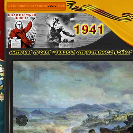
С окончания ВОВ прошло:
29677
дней