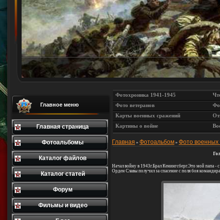
Фотохроника 1941-1945
Чт
Главное меню
Фото ветеранов
Фо
Карты военных сражений
От
Картины о войне
Во
Главная страница
Главная
Фотоальбом
Фото военных
Фотоальбомы
»
»
Гол
Каталог файлов
Начал войну в 1943г.Брал Кенингсберг.Это мой папа - 
Орден Славы получил за спасение с поля боя командира
Каталог статей
Форум
Фильмы и видео