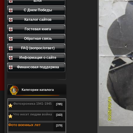
Блог
С Днем Победы
Каталог сайтов
Гостевая книга
Обратная связь
FAQ (вопрос/ответ)
Информация о сайте
Финансовая поддержка
Категории каталога
Фотохроника 1941-1945
[785]
Что несет людям война
[163]
Фото военных лет
[379]