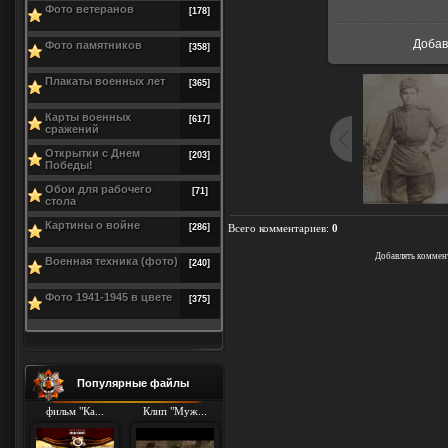
В р
Фото ветеранов
[178]
Доба
Фото памятников
[358]
Плакаты военных лет
[365]
Карты военных
[617]
сражений
Открытки с Днем
[203]
Победы!
Обои для рабочего
[71]
стола
Картины о войне
[286]
Всего комментариев
:
0
Добавлять коммен
Военная техника (фото)
[240]
Фото 1941-1945 в цвете
[375]
Популярные файлы
фильм "Ка...
Клип "Муж...