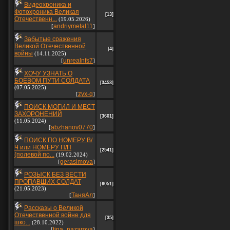
Видеохроника и
Фотохроника Великая
[13]
Отечественн...
(19.05.2026)
andriymetal11
[
]
Забытые сражения
Великой Отечественной
[4]
войны
(14.11.2025)
unrealnfs7
[
]
ХОЧУ УЗНАТЬ О
БОЕВОМ ПУТИ СОЛДАТА
[3453]
(07.05.2025)
zyx-q
[
]
ПОИСК МОГИЛ И МЕСТ
ЗАХОРОНЕНИЙ
[3601]
(11.05.2024)
abzhanov0770
[
]
ПОИСК ПО НОМЕРУ В/
Ч или НОМЕРУ П/П
[2541]
(полевой по...
(19.02.2024)
gerasimova
[
]
РОЗЫСК БЕЗ ВЕСТИ
ПРОПАВШИХ СОЛДАТ
[6051]
(21.05.2023)
ТаняАл
[
]
Рассказы о Великой
Отечественной войне для
[35]
шко...
(28.10.2022)
tina_nazarova
[
]