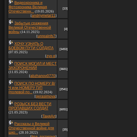
Видеохроника и
Фотохроника Великая
[13]
Отечественн...
(19.05.2026)
andriymetal11
[
]
Забытые сражения
Великой Отечественной
[4]
войны
(14.11.2025)
unrealnfs7
[
]
ХОЧУ УЗНАТЬ О
БОЕВОМ ПУТИ СОЛДАТА
[3453]
(07.05.2025)
zyx-q
[
]
ПОИСК МОГИЛ И МЕСТ
ЗАХОРОНЕНИЙ
[3601]
(11.05.2024)
abzhanov0770
[
]
ПОИСК ПО НОМЕРУ В/
Ч или НОМЕРУ П/П
[2541]
(полевой по...
(19.02.2024)
gerasimova
[
]
РОЗЫСК БЕЗ ВЕСТИ
ПРОПАВШИХ СОЛДАТ
[6051]
(21.05.2023)
ТаняАл
[
]
Рассказы о Великой
Отечественной войне для
[35]
шко...
(28.10.2022)
tina_nazarova
[
]