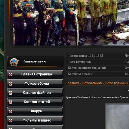
Фотохроника 1941-1945
Чт
Главное меню
Фото ветеранов
Фо
Карты военных сражений
От
Картины о войне
Во
Главная страница
Главная
Фотоальбом
Фото военных
Фотоальбомы
»
»
Лы
Каталог файлов
Уроженец Тамбовкой обл,погиб вначале войны.Дан
Каталог статей
Форум
Фильмы и видео