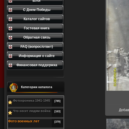
Блог
С Днем Победы
Каталог сайтов
Гостевая книга
Обратная связь
FAQ (вопрос/ответ)
Информация о сайте
Финансовая поддержка
Категории каталога
Фотохроника 1941-1945
[785]
Доба
Что несет людям война
[163]
Фото военных лет
[379]