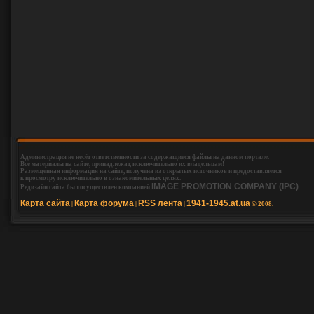
Администрация не несёт ответственности за содержащиеся файлы на данном портале.
Все материалы на сайте, принадлежат, исключительно их владельцам!
Размещенная информация на сайте, получена из открытых источников и предоставляется
к просмотру исключительно в ознакомительных целях.
IMAGE PROMOTION COMPANY (IPC)
Редизайн сайта был осуществлен компанией
Карта сайта
Карта форума
RSS лента
1941-1945.at.ua
|
|
|
© 2008.