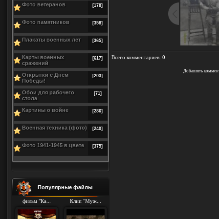
Фото ветеранов
[178]
Фото памятников
[358]
Плакаты военных лет
[365]
Карты военных
Всего комментариев
:
0
[617]
сражений
Добавлять коммен
Открытки с Днем
[203]
Победы!
Обои для рабочего
[71]
стола
Картины о войне
[286]
Военная техника (фото)
[240]
Фото 1941-1945 в цвете
[375]
Популярные файлы
фильм "Ка...
Клип "Муж...