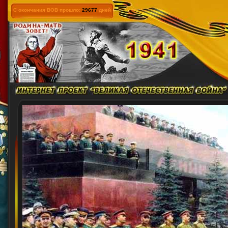
С окончания ВОВ прошло:
29677
дней