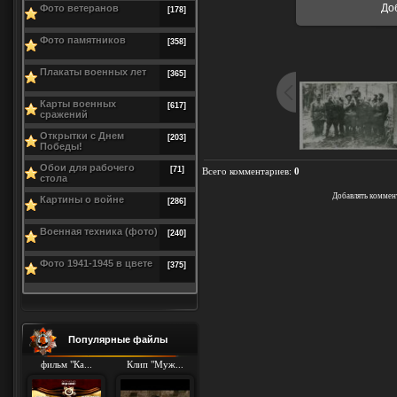
До
Фото ветеранов
[178]
Фото памятников
[358]
Плакаты военных лет
[365]
Карты военных
[617]
сражений
Открытки с Днем
[203]
Победы!
Обои для рабочего
[71]
Всего комментариев
:
0
стола
Добавлять коммен
Картины о войне
[286]
Военная техника (фото)
[240]
Фото 1941-1945 в цвете
[375]
Популярные файлы
фильм "Ка...
Клип "Муж...