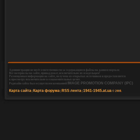
Администрация не несёт ответственности за содержащиеся файлы на данном портале.
Все материалы на сайте, принадлежат, исключительно их владельцам!
Размещенная информация на сайте, получена из открытых источников и предоставляется
к просмотру исключительно в ознакомительных целях.
IMAGE PROMOTION COMPANY (IPC)
Редизайн сайта был осуществлен компанией
Карта сайта
Карта форума
RSS лента
1941-1945.at.ua
|
|
|
© 2008.