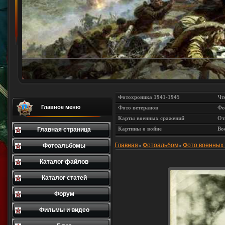
Фотохроника 1941-1945
Чт
Главное меню
Фото ветеранов
Фо
Карты военных сражений
От
Картины о войне
Во
Главная страница
Главная
Фотоальбом
Фото военных
Фотоальбомы
»
»
Каталог файлов
Каталог статей
Форум
Фильмы и видео