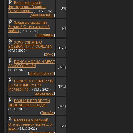
Видеохроника и
Фотохроника Великая
[13]
Отечественн...
(19.05.2026)
andriymetal11
[
]
Забытые сражения
Великой Отечественной
[4]
войны
(14.11.2025)
unrealnfs7
[
]
ХОЧУ УЗНАТЬ О
БОЕВОМ ПУТИ СОЛДАТА
[3453]
(07.05.2025)
zyx-q
[
]
ПОИСК МОГИЛ И МЕСТ
ЗАХОРОНЕНИЙ
[3601]
(11.05.2024)
abzhanov0770
[
]
ПОИСК ПО НОМЕРУ В/
Ч или НОМЕРУ П/П
[2541]
(полевой по...
(19.02.2024)
gerasimova
[
]
РОЗЫСК БЕЗ ВЕСТИ
ПРОПАВШИХ СОЛДАТ
[6051]
(21.05.2023)
ТаняАл
[
]
Рассказы о Великой
Отечественной войне для
[35]
шко...
(28.10.2022)
tina_nazarova
[
]