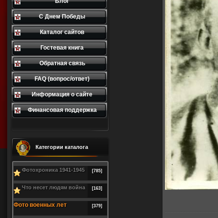
Блог
С Днем Победы
Каталог сайтов
Гостевая книга
Обратная связь
FAQ (вопрос/ответ)
Информация о сайте
Финансовая поддержка
Категории каталога
Фотохроника 1941-1945
[785]
Что несет людям война
[163]
В ре
Фото военных лет
[379]