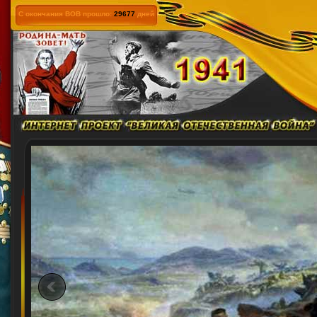
С окончания ВОВ прошло:
29677
дней