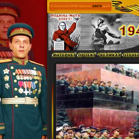
С окончания ВОВ прошло:
29675
дней