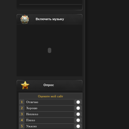
Включить музыку
Опрос
Оцените мой сайт
1
Отлично
2
Хорошо
3
Неплохо
4
Плохо
5
Ужасно