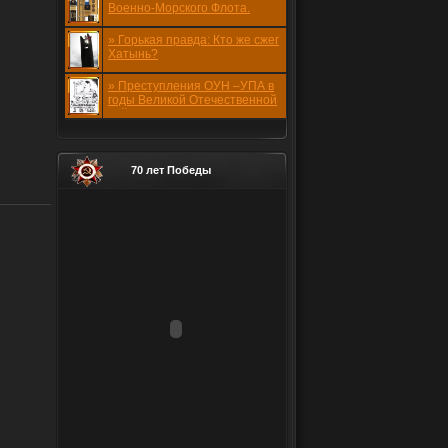
Военно-Морского Флота.
1941-1945 годов.
» Горькая правда: Кто же сжег
Хатынь?
» Преступления ОУН –УПА в
годы Великой Отечественной
войны
70 лет Победы