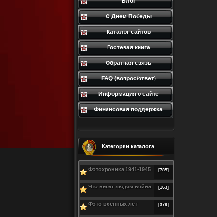
Блог
С Днем Победы
Каталог сайтов
Гостевая книга
Обратная связь
FAQ (вопрос/ответ)
Информация о сайте
Финансовая поддержка
Категории каталога
Фотохроника 1941-1945
[785]
Что несет людям война
[163]
Фото военных лет
[379]