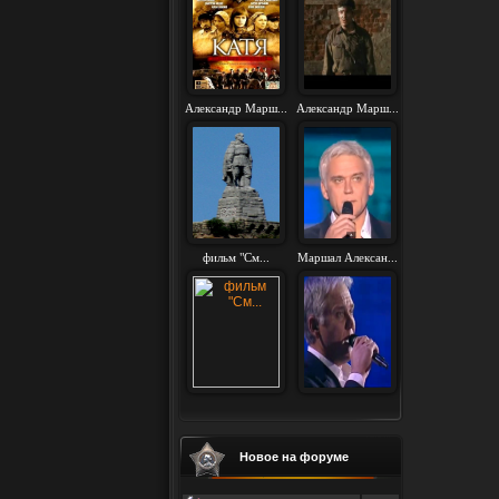
Александр Марш...
Александр Марш...
фильм "См...
Маршал Алексан...
Новое на форуме