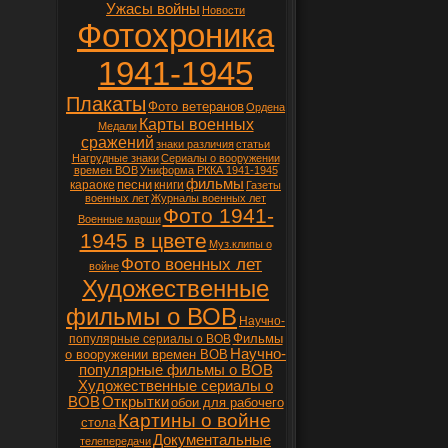
Ужасы войны
Новости
Фотохроника
1941-1945
Плакаты
Фото ветеранов
Ордена
Карты военных
Медали
сражений
знаки различия
статьи
Нагрудные знаки
Сериалы о вооружении
времен ВОВ
Униформа РККА 1941-1945
фильмы
песни
караоке
книги
Газеты
военных лет
Журналы военных лет
Фото 1941-
Военные марши
1945 в цвете
Муз.клипы о
Фото военных лет
войне
Художественные
фильмы о ВОВ
Научно-
Фильмы
популярные сериалы о ВОВ
Научно-
о вооружении времен ВОВ
популярные фильмы о ВОВ
Художественные сериалы о
ВОВ
Открытки
обои для рабочего
Картины о войне
стола
Документальные
телепередачи