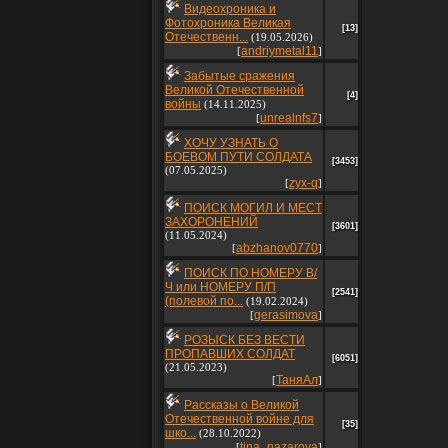
Видеохроника и
Фотохроника Великая
[13]
Отечественн...
(19.05.2026)
andriymetal11
[
]
Забытые сражения
Великой Отечественной
[4]
войны
(14.11.2025)
unrealnfs7
[
]
ХОЧУ УЗНАТЬ О
БОЕВОМ ПУТИ СОЛДАТА
[3453]
(07.05.2025)
zyx-q
[
]
ПОИСК МОГИЛ И МЕСТ
ЗАХОРОНЕНИЙ
[3601]
(11.05.2024)
abzhanov0770
[
]
ПОИСК ПО НОМЕРУ В/
Ч или НОМЕРУ П/П
[2541]
(полевой по...
(19.02.2024)
gerasimova
[
]
РОЗЫСК БЕЗ ВЕСТИ
ПРОПАВШИХ СОЛДАТ
[6051]
(21.05.2023)
ТаняАл
[
]
Рассказы о Великой
Отечественной войне для
[35]
шко...
(28.10.2022)
tina_nazarova
[
]