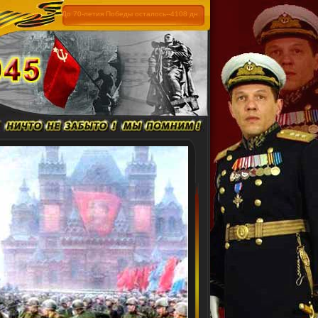
До 70-летия Победы осталось--4108 дн.