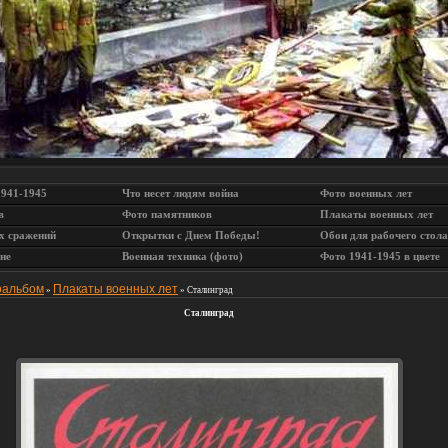
1941-1945
Что несет людям война
Фото военных лет
в
Фото памятников
Плакаты военных лет
х сражений
Открытки с Днем Победы!
Обои для рабочего стола
не
Военная техника (фото)
Фото 1941-1945 в цвете
оальбом
Плакаты военных лет
»
» Сталинград
Сталинград