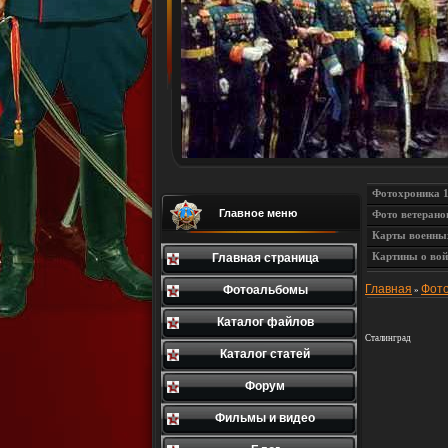
Фотохроника 
Главное меню
Фото ветерано
Карты военны
Картины о вой
Главная страница
Главная
Фот
Фотоальбомы
»
Каталог файлов
Сталинград
Каталог статей
Форум
Фильмы и видео