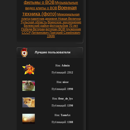
фильмы о ВОВ
Музыкальные
Военная
видео клипы о ВОВ
техника (фото)
Мемориальная
плита
памятник
деревня Новая Велична
Тульская область
Воинское захоронение
Белевский район
фотоальбом
70 лет
Победа
Ветеран
ветеран ВОВ
труженник
СССР
Литвинович Григорий Семёнович
1908г
Лучшие пользователи
Ник:
Admin
Публикаций:
2312
Ник:
nisse
Публикаций:
1990
Ник:
fleur_de_lys
Публикаций:
1390
Ник:
ТаняАл
Публикаций:
1388