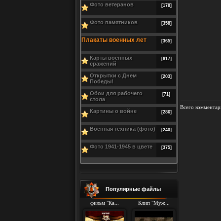
Фото ветеранов
[178]
Фото памятников
[358]
Плакаты военных лет
[365]
Карты военных
[617]
сражений
Открытки с Днем
[203]
Победы!
Обои для рабочего
[71]
стола
Всего комментар
Картины о войне
[286]
Военная техника (фото)
[240]
Фото 1941-1945 в цвете
[375]
Популярные файлы
фильм "Ка...
Клип "Муж...