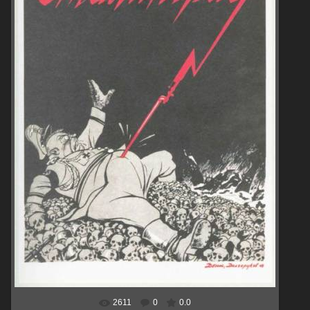
2611
0
0.0
В реальном размере
453x600
/ 52.9Kb