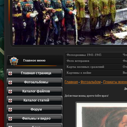
Фотохроника 1941-1945
Чт
Главное меню
Фото ветеранов
Фо
Карты военных сражений
От
Картины о войне
Во
Главная страница
Главная
Фотоальбом
Плакаты воен
Фотоальбомы
»
»
До
Каталог файлов
Доблестные воины, крепче бейте врага!
Каталог статей
Форум
Фильмы и видео