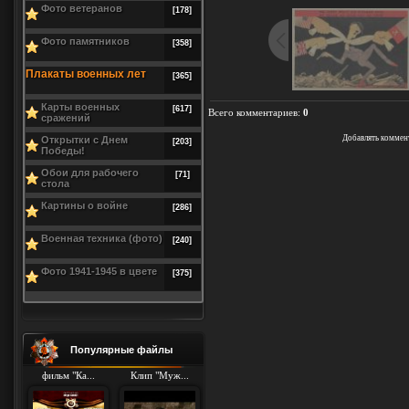
Фото ветеранов
[178]
Фото памятников
[358]
Плакаты военных лет
[365]
Карты военных
[617]
Всего комментариев
:
0
сражений
Добавлять коммен
Открытки с Днем
[203]
Победы!
Обои для рабочего
[71]
стола
Картины о войне
[286]
Военная техника (фото)
[240]
Фото 1941-1945 в цвете
[375]
Популярные файлы
фильм "Ка...
Клип "Муж...