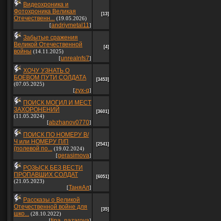
Видеохроника и
Фотохроника Великая
[13]
Отечественн...
(19.05.2026)
andriymetal11
[
]
Забытые сражения
Великой Отечественной
[4]
войны
(14.11.2025)
unrealnfs7
[
]
ХОЧУ УЗНАТЬ О
БОЕВОМ ПУТИ СОЛДАТА
[3453]
(07.05.2025)
zyx-q
[
]
ПОИСК МОГИЛ И МЕСТ
ЗАХОРОНЕНИЙ
[3601]
(11.05.2024)
abzhanov0770
[
]
ПОИСК ПО НОМЕРУ В/
Ч или НОМЕРУ П/П
[2541]
(полевой по...
(19.02.2024)
gerasimova
[
]
РОЗЫСК БЕЗ ВЕСТИ
ПРОПАВШИХ СОЛДАТ
[6051]
(21.05.2023)
ТаняАл
[
]
Рассказы о Великой
Отечественной войне для
[35]
шко...
(28.10.2022)
tina_nazarova
[
]