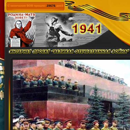
С окончания ВОВ прошло:
29676
дней