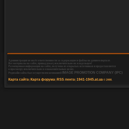
Администрация не несёт ответственности за содержащиеся файлы на данном портале.
Все материалы на сайте, принадлежат, исключительно их владельцам!
Размещенная информация на сайте, получена из открытых источников и предоставляется
к просмотру исключительно в ознакомительных целях.
IMAGE PROMOTION COMPANY (IPC)
Редизайн сайта был осуществлен компанией
Карта сайта
Карта форума
RSS лента
1941-1945.at.ua
|
|
|
© 2008.