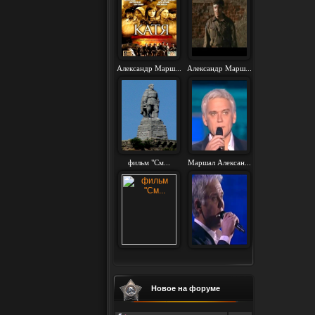
Александр Марш...
Александр Марш...
фильм "См...
Маршал Алексан...
Новое на форуме