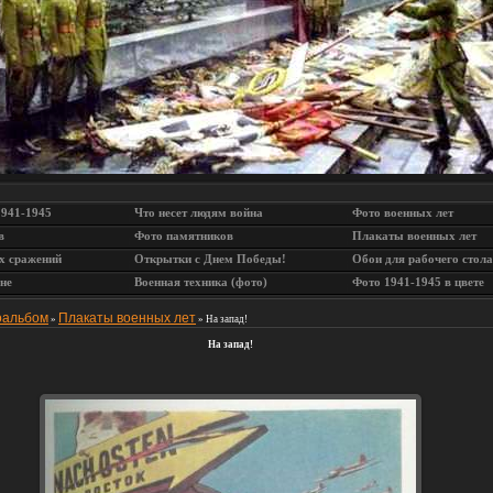
1941-1945
Что несет людям война
Фото военных лет
в
Фото памятников
Плакаты военных лет
х сражений
Открытки с Днем Победы!
Обои для рабочего стола
не
Военная техника (фото)
Фото 1941-1945 в цвете
оальбом
Плакаты военных лет
»
» На запад!
На запад!