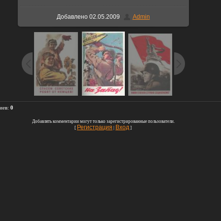
Добавлено
02.05.2009
Admin
иев
:
0
Добавлять комментарии могут только зарегистрированные пользователи.
Регистрация
Вход
[
|
]