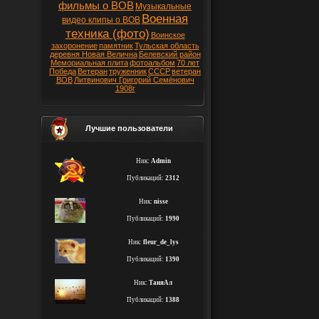
фильмы о ВОВ
Музыкальные
Военная
видео клипы о ВОВ
техника (фото)
Воинское
захоронение
памятник
Тульская область
деревня Новая Велична
Белевский район
Мемориальная плита
фотоальбом
70 лет
Победа
Ветеран
труженник
СССР
ветеран
ВОВ
Литвинович Григорий Семёнович
1908г
Лучшие пользователи
Ник:
Admin
Публикаций:
2312
Ник:
nisse
Публикаций:
1990
Ник:
fleur_de_lys
Публикаций:
1390
Ник:
ТаняАл
Публикаций:
1388