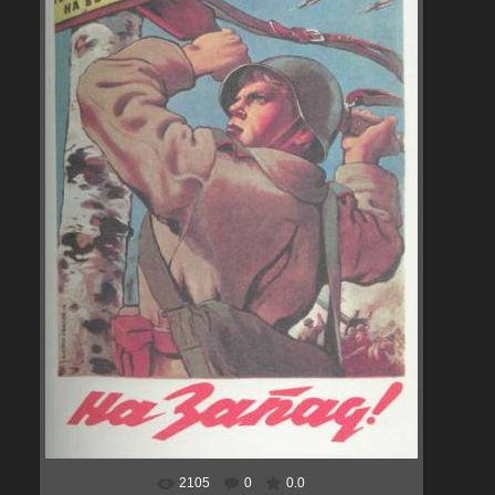
2105
0
0.0
В реальном размере
405x600
/ 45.2Kb