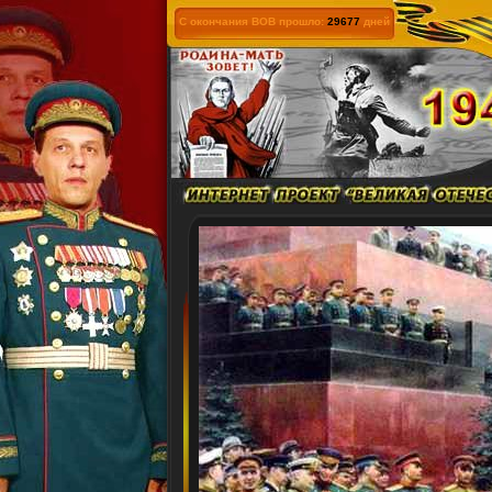
С окончания ВОВ прошло:
29677
дней