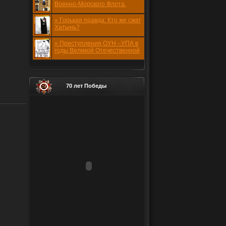
Военно-Морского Флота.
1941-1945 годов.
» Горькая правда: Кто же сжег
Хатынь?
» Преступления ОУН –УПА в
годы Великой Отечественной
войны
70 лет Победы