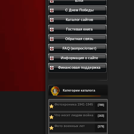
Блог
С Днем Победы
Каталог сайтов
Гостевая книга
Обратная связь
FAQ (вопрос/ответ)
Информация о сайте
Финансовая поддержка
Категории каталога
Фотохроника 1941-1945
[785]
Что несет людям война
[163]
Фото военных лет
[379]