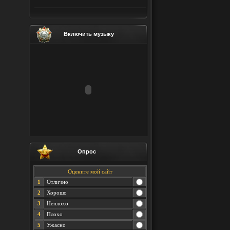
Включить музыку
Опрос
Оцените мой сайт
1
Отлично
2
Хорошо
3
Неплохо
4
Плохо
5
Ужасно