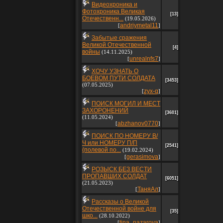
Видеохроника и
Фотохроника Великая
[13]
Отечественн...
(19.05.2026)
andriymetal11
[
]
Забытые сражения
Великой Отечественной
[4]
войны
(14.11.2025)
unrealnfs7
[
]
ХОЧУ УЗНАТЬ О
БОЕВОМ ПУТИ СОЛДАТА
[3453]
(07.05.2025)
zyx-q
[
]
ПОИСК МОГИЛ И МЕСТ
ЗАХОРОНЕНИЙ
[3601]
(11.05.2024)
abzhanov0770
[
]
ПОИСК ПО НОМЕРУ В/
Ч или НОМЕРУ П/П
[2541]
(полевой по...
(19.02.2024)
gerasimova
[
]
РОЗЫСК БЕЗ ВЕСТИ
ПРОПАВШИХ СОЛДАТ
[6051]
(21.05.2023)
ТаняАл
[
]
Рассказы о Великой
Отечественной войне для
[35]
шко...
(28.10.2022)
tina_nazarova
[
]