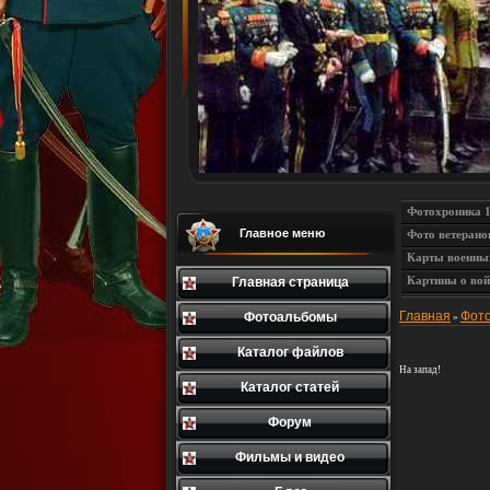
Фотохроника 
Главное меню
Фото ветерано
Карты военны
Картины о вой
Главная страница
Главная
Фот
Фотоальбомы
»
Каталог файлов
На запад!
Каталог статей
Форум
Фильмы и видео