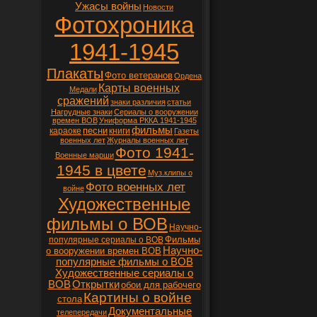
Ужасы войны
Новости
Фотохроника
1941-1945
Плакаты
Фото ветеранов
Ордена
Карты военных
Медали
сражений
знаки различия
статьи
Нагрудные знаки
Сериалы о вооружении
времен ВОВ
Униформа РККА 1941-1945
фильмы
песни
караоке
книги
Газеты
военных лет
Журналы военных лет
Фото 1941-
Военные марши
1945 в цвете
Муз.клипы о
Фото военных лет
войне
Художественные
фильмы о ВОВ
Научно-
Фильмы
популярные сериалы о ВОВ
Научно-
о вооружении времен ВОВ
популярные фильмы о ВОВ
Художественные сериалы о
ВОВ
Открытки
обои для рабочего
Картины о войне
стола
Документальные
телепередачи