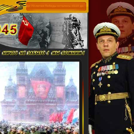
До 70-летия Победы осталось--4110 дн.