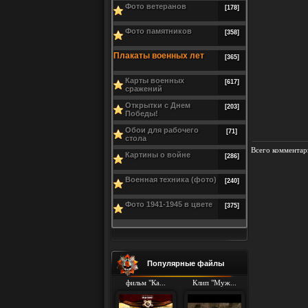
Фото ветеранов
[178]
Фото памятников
[358]
Плакаты военных лет
[365]
Карты военных
[617]
сражений
Открытки с Днем
[203]
Победы!
Обои для рабочего
[71]
стола
Всего комментар
Картины о войне
[286]
Военная техника (фото)
[240]
Фото 1941-1945 в цвете
[375]
Популярные файлы
фильм "Ка...
Клип "Муж...