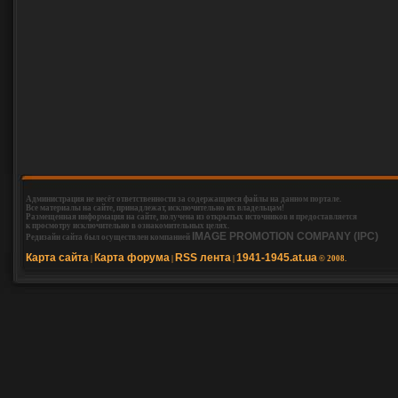
Администрация не несёт ответственности за содержащиеся файлы на данном портале.
Все материалы на сайте, принадлежат, исключительно их владельцам!
Размещенная информация на сайте, получена из открытых источников и предоставляется
к просмотру исключительно в ознакомительных целях.
IMAGE PROMOTION COMPANY (IPC)
Редизайн сайта был осуществлен компанией
Карта сайта
Карта форума
RSS лента
1941-1945.at.ua
|
|
|
© 2008.