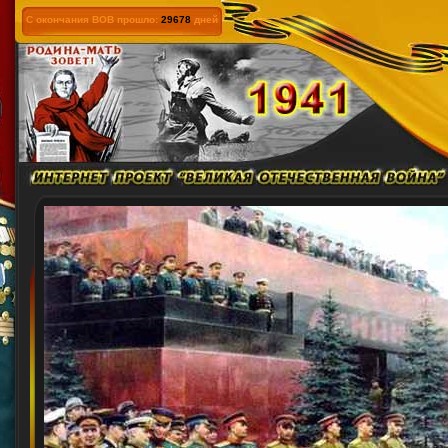
С окончания ВОВ прошло:
29678
дней