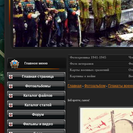
Фотохроника 1941-1945
Чт
Главное меню
Фото ветеранов
Фо
Карты военных сражений
От
Картины о войне
Во
Главная страница
Главная
Фотоальбом
Плакаты воен
Фотоальбомы
»
»
Каталог файлов
Бей крепче, сынок!
Каталог статей
Форум
Фильмы и видео