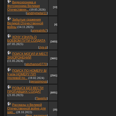
Видеохроника и
Фотохроника Великая
[13]
Отечественн...
(19.05.2026)
andriymetal11
[
]
Забытые сражения
Великой Отечественной
[4]
войны
(14.11.2025)
unrealnfs7
[
]
ХОЧУ УЗНАТЬ О
БОЕВОМ ПУТИ СОЛДАТА
[3453]
(07.05.2025)
zyx-q
[
]
ПОИСК МОГИЛ И МЕСТ
ЗАХОРОНЕНИЙ
[3601]
(11.05.2024)
abzhanov0770
[
]
ПОИСК ПО НОМЕРУ В/
Ч или НОМЕРУ П/П
[2541]
(полевой по...
(19.02.2024)
gerasimova
[
]
РОЗЫСК БЕЗ ВЕСТИ
ПРОПАВШИХ СОЛДАТ
[6051]
(21.05.2023)
ТаняАл
[
]
Рассказы о Великой
Отечественной войне для
[35]
шко...
(28.10.2022)
tina_nazarova
[
]