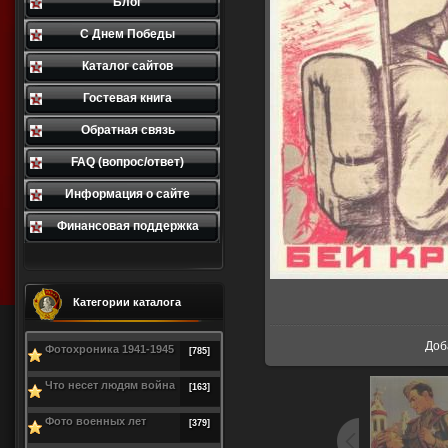
Блог
С Днем Победы
Каталог сайтов
Гостевая книга
Обратная связь
FAQ (вопрос/ответ)
Информация о сайте
Финансовая поддержка
Категории каталога
В р
Доб
Фотохроника 1941-1945
[785]
Что несет людям война
[163]
Фото военных лет
[379]