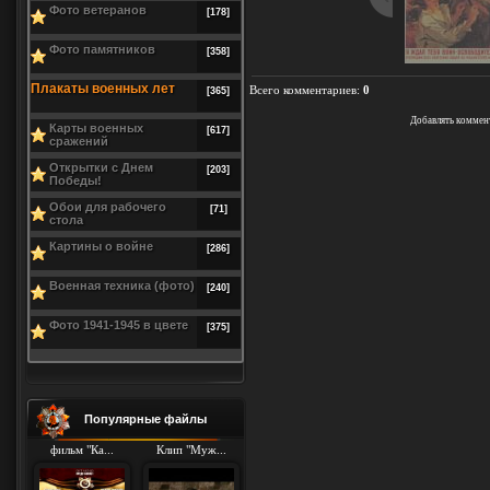
Фото ветеранов
[178]
Фото памятников
[358]
Плакаты военных лет
Всего комментариев
:
0
[365]
Добавлять коммен
Карты военных
[617]
сражений
Открытки с Днем
[203]
Победы!
Обои для рабочего
[71]
стола
Картины о войне
[286]
Военная техника (фото)
[240]
Фото 1941-1945 в цвете
[375]
Популярные файлы
фильм "Ка...
Клип "Муж...