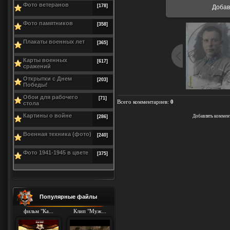
Фото ветеранов
[178]
Доба
Фото памятников
[358]
Плакаты военных лет
[365]
Карты военных
[617]
сражений
Открытки с Днем
[203]
Победы!
Обои для рабочего
[71]
Всего комментариев
:
0
стола
Картины о войне
Добавлять коммен
[286]
Военная техника (фото)
[240]
Фото 1941-1945 в цвете
[375]
Популярные файлы
фильм "Ка...
Клип "Муж...