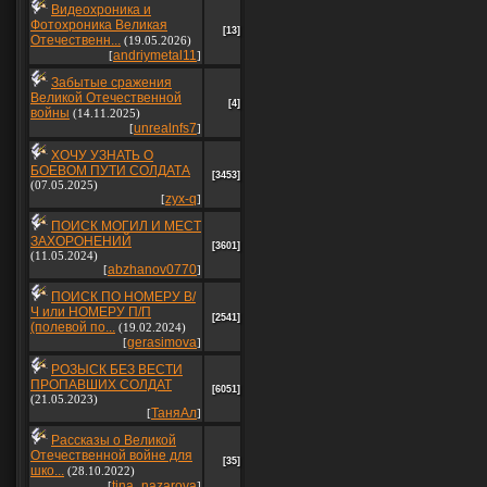
Видеохроника и
Фотохроника Великая
[13]
Отечественн...
(19.05.2026)
andriymetal11
[
]
Забытые сражения
Великой Отечественной
[4]
войны
(14.11.2025)
unrealnfs7
[
]
ХОЧУ УЗНАТЬ О
БОЕВОМ ПУТИ СОЛДАТА
[3453]
(07.05.2025)
zyx-q
[
]
ПОИСК МОГИЛ И МЕСТ
ЗАХОРОНЕНИЙ
[3601]
(11.05.2024)
abzhanov0770
[
]
ПОИСК ПО НОМЕРУ В/
Ч или НОМЕРУ П/П
[2541]
(полевой по...
(19.02.2024)
gerasimova
[
]
РОЗЫСК БЕЗ ВЕСТИ
ПРОПАВШИХ СОЛДАТ
[6051]
(21.05.2023)
ТаняАл
[
]
Рассказы о Великой
Отечественной войне для
[35]
шко...
(28.10.2022)
tina_nazarova
[
]