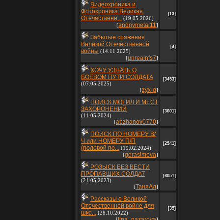
Видеохроника и
Фотохроника Великая
[13]
Отечественн...
(19.05.2026)
andriymetal11
[
]
Забытые сражения
Великой Отечественной
[4]
войны
(14.11.2025)
unrealnfs7
[
]
ХОЧУ УЗНАТЬ О
БОЕВОМ ПУТИ СОЛДАТА
[3453]
(07.05.2025)
zyx-q
[
]
ПОИСК МОГИЛ И МЕСТ
ЗАХОРОНЕНИЙ
[3601]
(11.05.2024)
abzhanov0770
[
]
ПОИСК ПО НОМЕРУ В/
Ч или НОМЕРУ П/П
[2541]
(полевой по...
(19.02.2024)
gerasimova
[
]
РОЗЫСК БЕЗ ВЕСТИ
ПРОПАВШИХ СОЛДАТ
[6051]
(21.05.2023)
ТаняАл
[
]
Рассказы о Великой
Отечественной войне для
[35]
шко...
(28.10.2022)
tina_nazarova
[
]