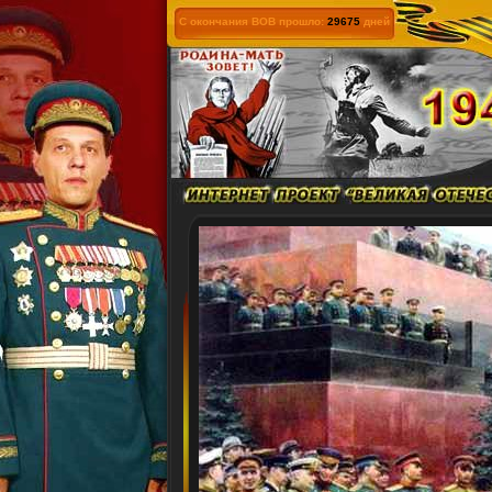
С окончания ВОВ прошло:
29675
дней