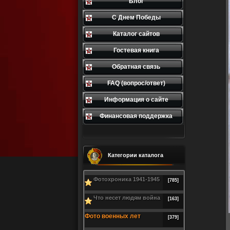
Блог
С Днем Победы
Каталог сайтов
Гостевая книга
Обратная связь
FAQ (вопрос/ответ)
Информация о сайте
Финансовая поддержка
Категории каталога
Фотохроника 1941-1945
[785]
Что несет людям война
[163]
Фото военных лет
[379]