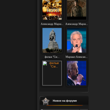
Александр Марш...
Александр Марш...
фильм "См...
Маршал Алексан...
Новое на форуме