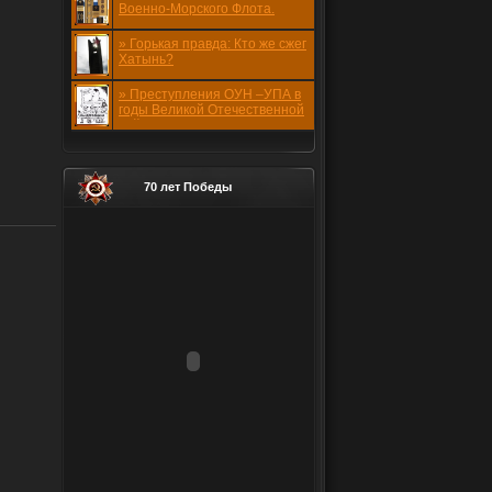
Военно-Морского Флота.
1941-1945 годов.
» Горькая правда: Кто же сжег
Хатынь?
» Преступления ОУН –УПА в
годы Великой Отечественной
войны
70 лет Победы