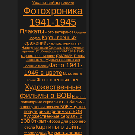
Ужасы войны
Новости
Фотохроника
1941-1945
Плакаты
Фото ветеранов
Ордена
Карты военных
Медали
сражений
знаки различия
статьи
Нагрудные знаки
Сериалы о вооружении
времен ВОВ
Униформа РККА 1941-1945
фильмы
песни
караоке
книги
Газеты
военных лет
Журналы военных лет
Фото 1941-
Военные марши
1945 в цвете
Муз.клипы о
Фото военных лет
войне
Художественные
фильмы о ВОВ
Научно-
Фильмы
популярные сериалы о ВОВ
Научно-
о вооружении времен ВОВ
популярные фильмы о ВОВ
Художественные сериалы о
ВОВ
Открытки
обои для рабочего
Картины о войне
стола
Документальные
телепередачи