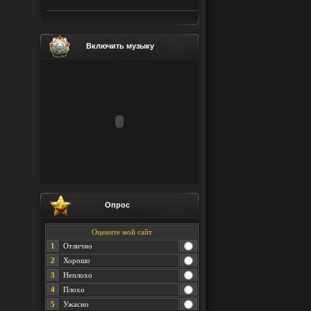
Включить музыку
Опрос
Оцените мой сайт
1
Отлично
2
Хорошо
3
Неплохо
4
Плохо
5
Ужасно