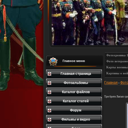
Фотохроника 
Главное меню
Фото ветерано
Карты военны
Картины о вой
Главная страница
Главная
Фот
Фотоальбомы
»
Каталог файлов
Три брата Лысых ср
Каталог статей
Форум
Фильмы и видео