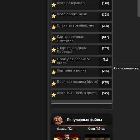
Фото ветеранов
[178]
Фото памятников
[358]
Плакаты военных лет
[365]
Карты военных
[617]
сражений
Открытки с Днем
[203]
Победы!
Обои для рабочего
[71]
стола
Всего комментар
Картины о войне
[286]
Военная техника (фото)
[240]
Фото 1941-1945 в цвете
[375]
Популярные файлы
фильм "Ка...
Клип "Муж...