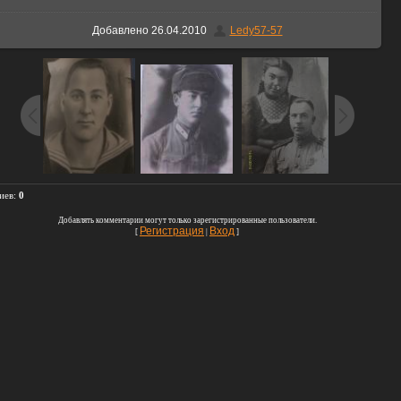
Добавлено
26.04.2010
Ledy57-57
иев
:
0
Добавлять комментарии могут только зарегистрированные пользователи.
Регистрация
Вход
[
|
]