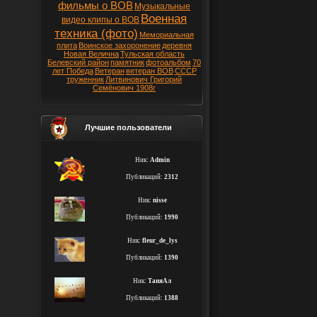
фильмы о ВОВ
Музыкальные
Военная
видео клипы о ВОВ
техника (фото)
Мемориальная
плита
Воинское захоронение
деревня
Новая Велична
Тульская область
Белевский район
памятник
фотоальбом
70
лет Победа
Ветеран
ветеран ВОВ
СССР
труженник
Литвинович Григорий
Семёнович 1908г
Лучшие пользователи
Ник:
Admin
Публикаций:
2312
Ник:
nisse
Публикаций:
1990
Ник:
fleur_de_lys
Публикаций:
1390
Ник:
ТаняАл
Публикаций:
1388