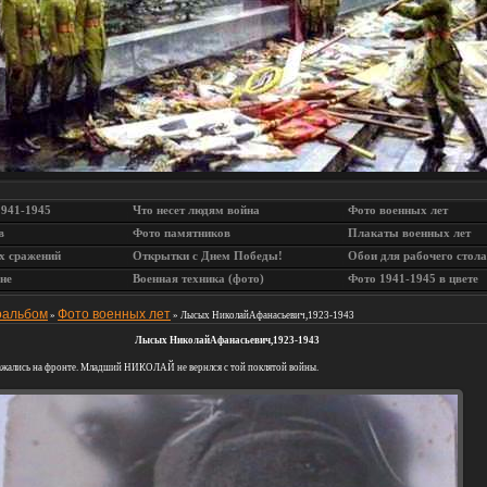
1941-1945
Что несет людям война
Фото военных лет
в
Фото памятников
Плакаты военных лет
х сражений
Открытки с Днем Победы!
Обои для рабочего стола
не
Военная техника (фото)
Фото 1941-1945 в цвете
оальбом
Фото военных лет
»
» Лысых НиколайАфанасьевич,1923-1943
Лысых НиколайАфанасьевич,1923-1943
ажались на фронте. Младший НИКОЛАЙ не вернлся с той поклятой войны.