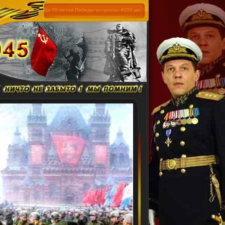
До 70-летия Победы осталось--4108 дн.