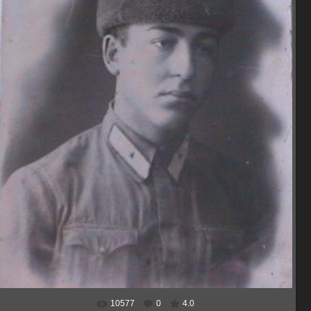
10577
0
4.0