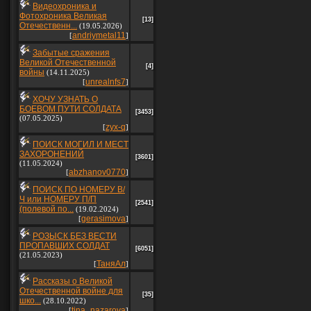
Видеохроника и
Фотохроника Великая
[13]
Отечественн...
(19.05.2026)
andriymetal11
[
]
Забытые сражения
Великой Отечественной
[4]
войны
(14.11.2025)
unrealnfs7
[
]
ХОЧУ УЗНАТЬ О
БОЕВОМ ПУТИ СОЛДАТА
[3453]
(07.05.2025)
zyx-q
[
]
ПОИСК МОГИЛ И МЕСТ
ЗАХОРОНЕНИЙ
[3601]
(11.05.2024)
abzhanov0770
[
]
ПОИСК ПО НОМЕРУ В/
Ч или НОМЕРУ П/П
[2541]
(полевой по...
(19.02.2024)
gerasimova
[
]
РОЗЫСК БЕЗ ВЕСТИ
ПРОПАВШИХ СОЛДАТ
[6051]
(21.05.2023)
ТаняАл
[
]
Рассказы о Великой
Отечественной войне для
[35]
шко...
(28.10.2022)
tina_nazarova
[
]