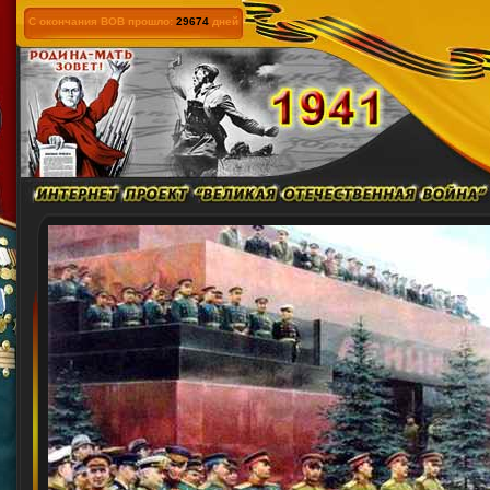
С окончания ВОВ прошло:
29674
дней