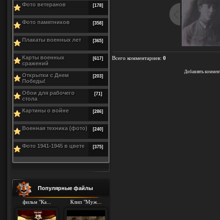
Фото ветеранов
[178]
Фото памятников
[358]
Плакаты военных лет
[365]
Карты военных
Всего комментариев
:
0
[617]
сражений
Добавлять коммен
Открытки с Днем
[203]
Победы!
Обои для рабочего
[71]
стола
Картины о войне
[286]
Военная техника (фото)
[240]
Фото 1941-1945 в цвете
[375]
Популярные файлы
фильм "Ка...
Клип "Муж...