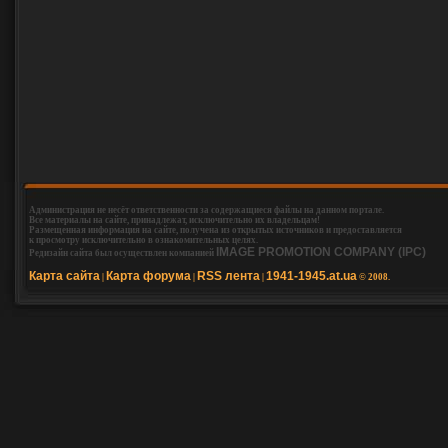
Администрация не несёт ответственности за содержащиеся файлы на данном портале.
Все материалы на сайте, принадлежат, исключительно их владельцам!
Размещенная информация на сайте, получена из открытых источников и предоставляется
к просмотру исключительно в ознакомительных целях.
IMAGE PROMOTION COMPANY (IPC)
Редизайн сайта был осуществлен компанией
Карта сайта
Карта форума
RSS лента
1941-1945.at.ua
|
|
|
© 2008.