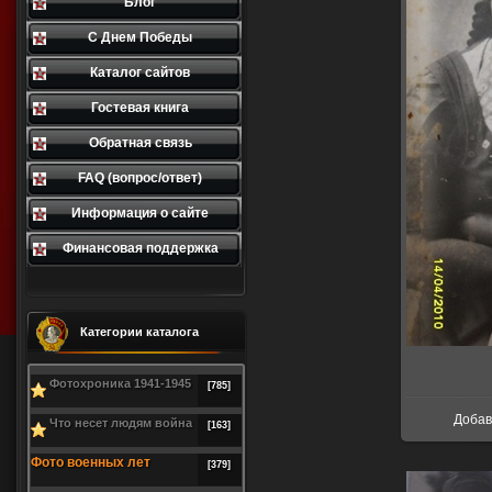
Блог
С Днем Победы
Каталог сайтов
Гостевая книга
Обратная связь
FAQ (вопрос/ответ)
Информация о сайте
Финансовая поддержка
Категории каталога
Фотохроника 1941-1945
[785]
Доба
Что несет людям война
[163]
Фото военных лет
[379]