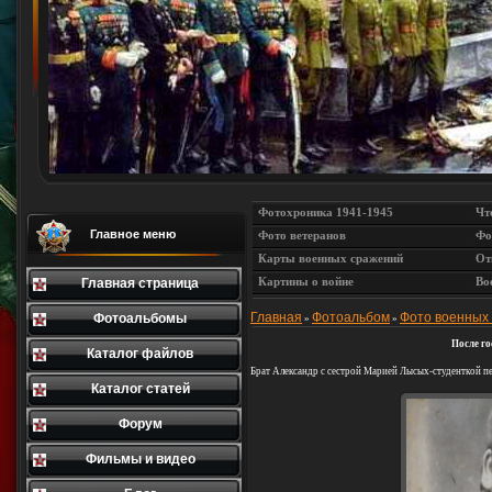
Фотохроника 1941-1945
Чт
Главное меню
Фото ветеранов
Фо
Карты военных сражений
От
Картины о войне
Во
Главная страница
Главная
Фотоальбом
Фото военных
Фотоальбомы
»
»
После го
Каталог файлов
Брат Александр с сестрой Марией Лысых-студенткой п
Каталог статей
Форум
Фильмы и видео